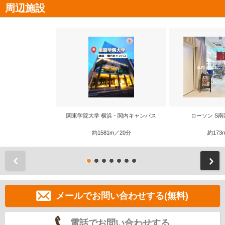
周辺施設
関東学院大学 横浜・関内キャンパス
ローソン S
約1581m／20分
約173
前
メールでお問い合わせする(無料)
電話でお問い合わせする