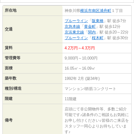
所在地
神奈川県
横浜市南区
浦舟町
１丁目
ブルーライン
「
阪東橋
」駅 徒歩7分
京急本線
「
黄金町
」駅 徒歩12分
交通
京浜東北線
「
関内
」駅 徒歩20～22分
ブルーライン
「
桜木町
」駅 徒歩30分
賃料
4.2万円～4.3万円
管理費等
9,000円～10,000円
面積
16.05㎡～16.09㎡
築年数
1992年 2月 (築34年)
種別/構造
マンション/鉄筋コンクリート
階建
11階建
店頭にて非公開物件等、多数ご紹介
可能です♪諸条件のご相談もお気軽に
備考
お申し付けください♪皆様のご来店を
スタッフ一同心よりお待ちしていま
す♪