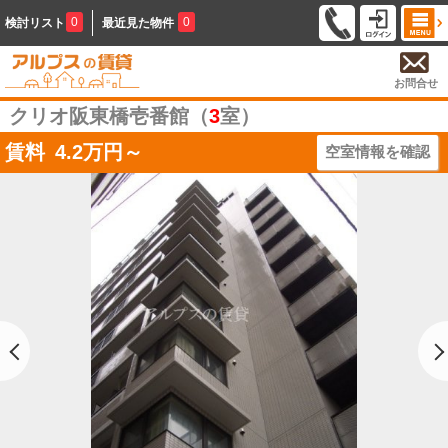
0
0
検討リスト
最近見た物件
お問合せ
クリオ阪東橋壱番館（
3
室）
賃料
4.2
万円～
空室情報を確認