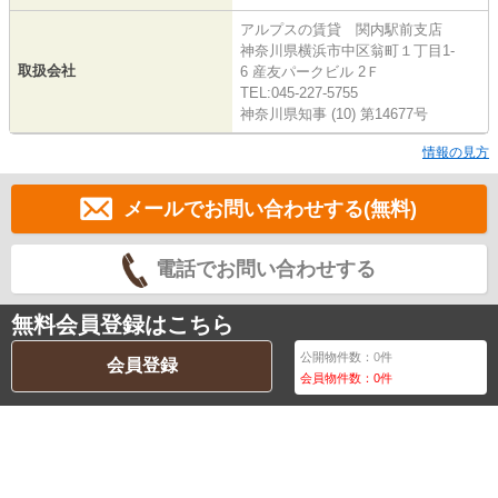
アルプスの賃貸 関内駅前支店
神奈川県横浜市中区翁町１丁目1-
取扱会社
6 産友パークビル 2Ｆ
TEL:045-227-5755
神奈川県知事 (10) 第14677号
情報の見方
メールでお問い合わせする(無料)
電話でお問い合わせする
無料会員登録はこちら
公開物件数：
0
件
会員登録
会員物件数：
0
件