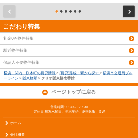
前
こだわり特集
礼金0円物件特集
駅近物件特集
保証人不要物件特集
横浜・関内・桜木町の賃貸情報
>
(賃貸)路線・駅から探す
>
横浜市交通局ブル
ーライン
>
阪東橋駅
>
クリオ阪東橋壱番館
ページトップに戻る
営業時間:9：30～17：30
定休日:毎週水曜日、年末年始、夏季休暇、GW
ホーム
会社概要