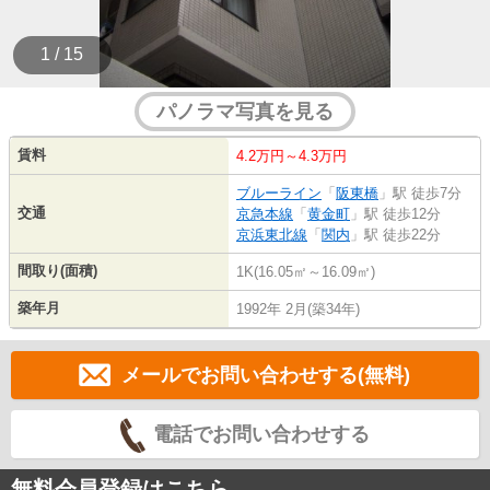
1 / 15
パノラマ写真を見る
賃料
4.2万円～4.3万円
ブルーライン
「
阪東橋
」駅 徒歩7分
交通
京急本線
「
黄金町
」駅 徒歩12分
京浜東北線
「
関内
」駅 徒歩22分
間取り(面積)
1K(16.05㎡～16.09㎡)
築年月
1992年 2月(築34年)
メールでお問い合わせする(無料)
電話でお問い合わせする
無料会員登録はこちら