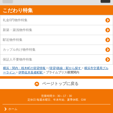
こだわり特集
礼金0円物件特集
新築・築浅物件特集
駅近物件特集
カップル向け物件特集
保証人不要物件特集
横浜・関内・桜木町の賃貸情報
>
(賃貸)路線・駅から探す
>
横浜市交通局ブル
ーライン
>
伊勢佐木長者町駅
>
プライムブリス横濱関内
ページトップに戻る
営業時間:9：30～17：30
定休日:毎週水曜日、年末年始、夏季休暇、GW
ホーム