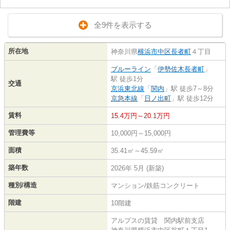
全9件を表示する
所在地
神奈川県
横浜市中区
長者町
４丁目
ブルーライン
「
伊勢佐木長者町
」
駅 徒歩1分
交通
京浜東北線
「
関内
」駅 徒歩7～8分
京急本線
「
日ノ出町
」駅 徒歩12分
賃料
15.4万円～20.1万円
管理費等
10,000円～15,000円
面積
35.41㎡～45.59㎡
築年数
2026年 5月 (新築)
種別/構造
マンション/鉄筋コンクリート
階建
10階建
アルプスの賃貸 関内駅前支店