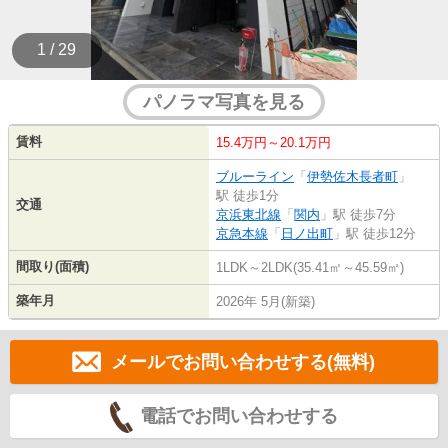
1 / 29
パノラマ写真を見る
賃料
15.4万円～20.1万円
ブルーライン
「
伊勢佐木長者町
」
駅 徒歩1分
交通
京浜東北線
「
関内
」駅 徒歩7分
京急本線
「
日ノ出町
」駅 徒歩12分
間取り(面積)
1LDK～2LDK(35.41㎡～45.59㎡)
築年月
2026年 5月(新築)
メールでお問い合わせする(無料)
電話でお問い合わせする