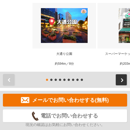
大通り公園
スーパーマーケッ
約594m／8分
約203
前
メールでお問い合わせする(無料)
電話でお問い合わせする
現況の確認はお気軽にお問い合わせください。