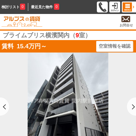
0
0
検討リスト
最近見た物件
お問合せ
プライムブリス横濱関内（
9
室）
賃料
15.4
万円～
空室情報を確認