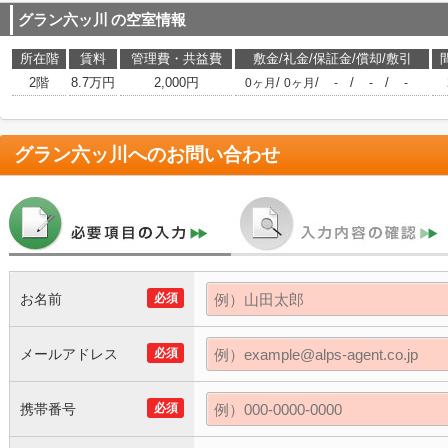
グラン六ッ川
の空室情報
所在階
賃料
管理費・共益費
敷金/礼金/保証金/償却/敷引
2階
8.7万円
2,000円
/
/
/
/
0ヶ月
0ヶ月
-
-
-
グラン六ッ川
へのお問い合わせ
お名前
必須
メールアドレス
必須
携帯番号
必須