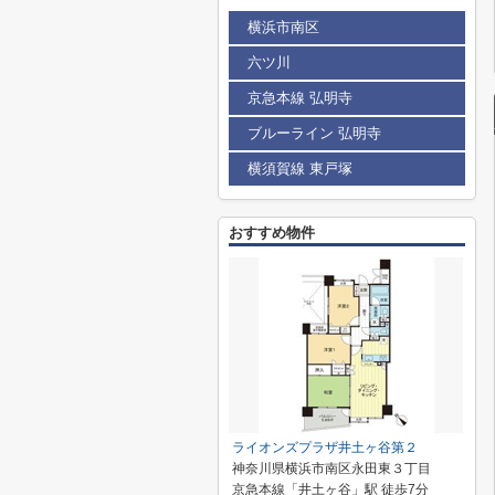
横浜市南区
六ツ川
京急本線 弘明寺
ブルーライン 弘明寺
横須賀線 東戸塚
おすすめ物件
ライオンズプラザ井土ヶ谷第２
神奈川県横浜市南区永田東３丁目
京急本線「井土ヶ谷」駅 徒歩7分