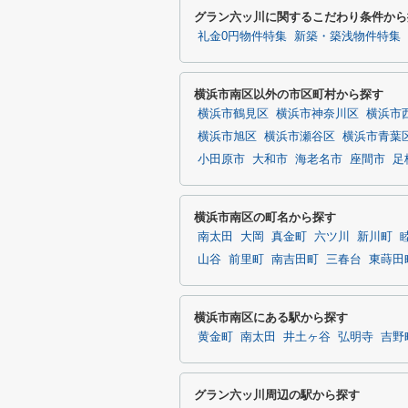
グラン六ッ川に関するこだわり条件から
礼金0円物件特集
新築・築浅物件特集
横浜市南区以外の市区町村から探す
横浜市鶴見区
横浜市神奈川区
横浜市
横浜市旭区
横浜市瀬谷区
横浜市青葉
小田原市
大和市
海老名市
座間市
足
横浜市南区の町名から探す
南太田
大岡
真金町
六ツ川
新川町
山谷
前里町
南吉田町
三春台
東蒔田
横浜市南区にある駅から探す
黄金町
南太田
井土ヶ谷
弘明寺
吉野
グラン六ッ川周辺の駅から探す