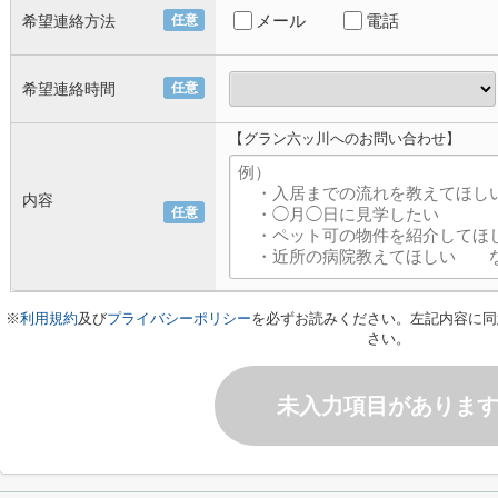
メール
電話
希望連絡方法
任意
希望連絡時間
任意
【グラン六ッ川へのお問い合わせ】
内容
任意
※
利用規約
及び
プライバシーポリシー
を必ずお読みください。左記内容に同
さい。
未入力項目がありま