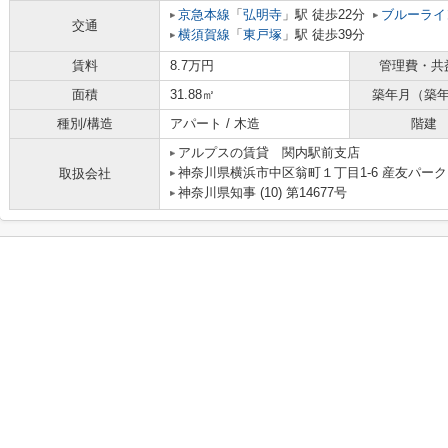
京急本線
「
弘明寺
」駅 徒歩22分
ブルーライ
交通
横須賀線
「
東戸塚
」駅 徒歩39分
賃料
8.7万円
管理費・共
面積
31.88㎡
築年月（築
種別/構造
アパート / 木造
階建
アルプスの賃貸 関内駅前支店
神奈川県横浜市中区翁町１丁目1-6 産友パーク
取扱会社
神奈川県知事 (10) 第14677号