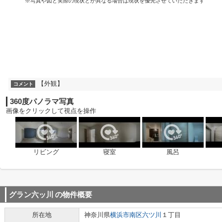
※写真や図と実際の現状とが異なる場合は現状を優先させていただきます
【外観】
コメント
360度パノラマ写真
画像をクリックして視点を操作
リビング
寝室
風呂
グラン六ッ川
の物件概要
所在地
神奈川県
横浜市南区
六ツ川
１丁目