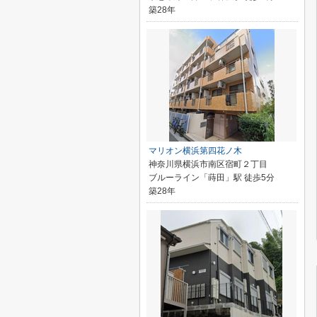
築28年
マリオン横浜第四花ノ木
神奈川県横浜市南区宿町２丁目
ブルーライン「蒔田」駅 徒歩5分
築28年