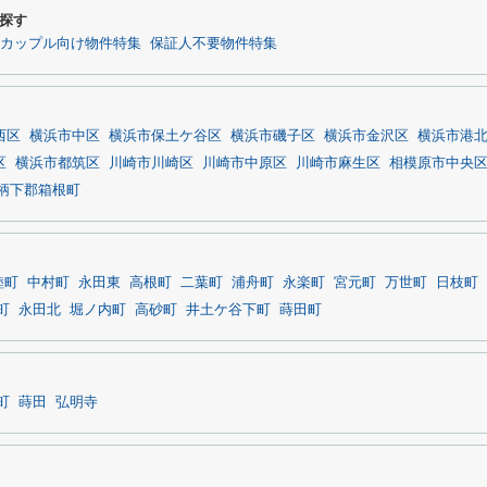
探す
カップル向け物件特集
保証人不要物件特集
西区
横浜市中区
横浜市保土ケ谷区
横浜市磯子区
横浜市金沢区
横浜市港
区
横浜市都筑区
川崎市川崎区
川崎市中原区
川崎市麻生区
相模原市中央
柄下郡箱根町
睦町
中村町
永田東
高根町
二葉町
浦舟町
永楽町
宮元町
万世町
日枝町
町
永田北
堀ノ内町
高砂町
井土ケ谷下町
蒔田町
町
蒔田
弘明寺