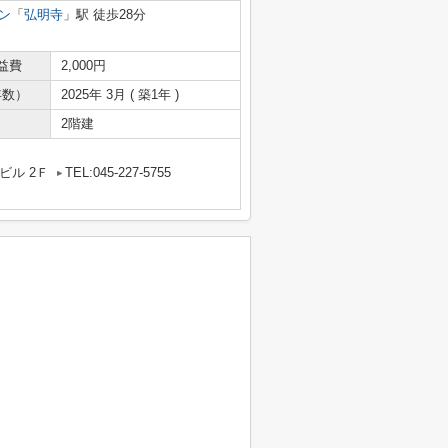
ン
「
弘明寺
」駅 徒歩28分
益費
2,000円
年数）
2025年 3月 ( 築1年 )
2階建
ビル 2Ｆ
TEL:045-227-5755