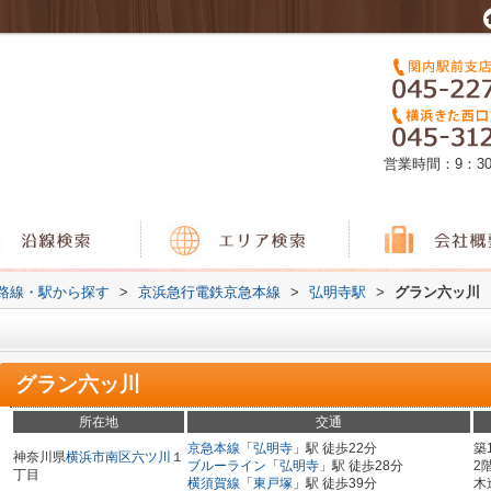
営業時間：9：3
)路線・駅から探す
>
京浜急行電鉄京急本線
>
弘明寺駅
>
グラン六ッ川
グラン六ッ川
所在地
交通
京急本線
「
弘明寺
」駅 徒歩22分
築
神奈川県
横浜市南区
六ツ川
１
ブルーライン
「
弘明寺
」駅 徒歩28分
2
丁目
横須賀線
「
東戸塚
」駅 徒歩39分
木