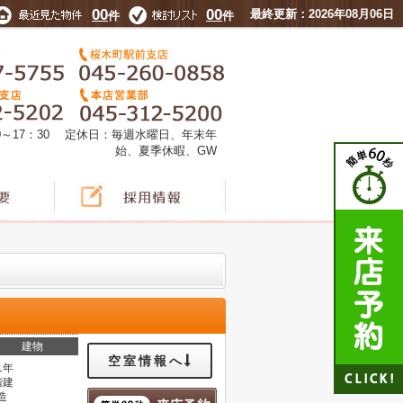
00
00
最終更新：2026年08月06日
件
件
0～17：30 定休日：毎週水曜日、年末年
始、夏季休暇、GW
建物
空室情報へ
1年
階建
造