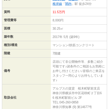
根岸線
「
関内
」駅 徒歩24分
賃料
11.5万円
管理費等
8,000円
面積
30.25㎡
築年数
2017年 5月 (築9年)
種別/構造
マンション/鉄筋コンクリート
階建
7階建
店頭にて非公開物件等、多数ご紹介
可能です♪諸条件のご相談もお気軽に
備考
お申し付けください♪皆様のご来店を
スタッフ一同心よりお待ちしていま
す♪
アルプスの賃貸 桜木町駅前支店
神奈川県横浜市中区花咲町２丁目6
取扱会社
6 桜木町駅前ビル 2F
TEL:045-260-0858
神奈川県知事 (9) 第14677号