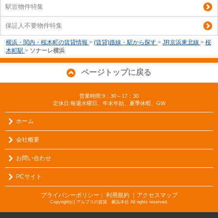
駅近物件特集
保証人不要物件特集
横浜・関内・桜木町の賃貸情報
>
(賃貸)路線・駅から探す
>
JR京浜東北線
>
桜
木町駅
>
ソナーレ横浜
ページトップに戻る
営業時間:9：30～17：30
定休日:毎週水曜日、年末年始、夏季休暇、GW
ホーム
会社概要
お問い合わせ
PCサイト
プライバシーポリシー
利用規約
｜アクセスマップ
｜
Copyright(c) アルプスの賃貸 横浜本社 All rights reserved.