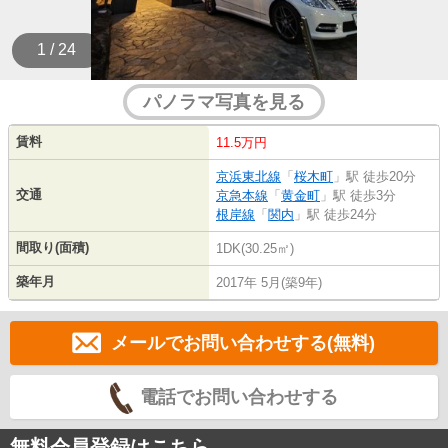
1 / 24
パノラマ写真を見る
賃料
11.5万円
京浜東北線
「
桜木町
」駅 徒歩20分
交通
京急本線
「
黄金町
」駅 徒歩3分
根岸線
「
関内
」駅 徒歩24分
間取り(面積)
1DK(30.25㎡)
築年月
2017年 5月(築9年)
メールでお問い合わせする(無料)
電話でお問い合わせする
無料会員登録はこちら