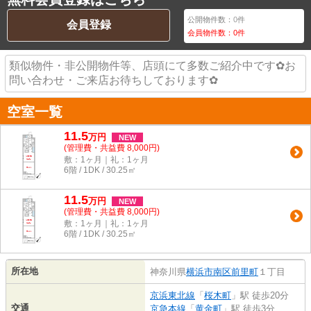
公開物件数：
0
件
会員登録
会員物件数：
0
件
類似物件・非公開物件等、店頭にて多数ご紹介中です✿お
問い合わせ・ご来店お待ちしております✿
空室一覧
11.5
万
円
NEW
(管理費・共益費 8,000円)
敷：1ヶ月｜礼：1ヶ月
6階 / 1DK / 30.25㎡
11.5
万
円
NEW
(管理費・共益費 8,000円)
敷：1ヶ月｜礼：1ヶ月
6階 / 1DK / 30.25㎡
所在地
神奈川県
横浜市南区
前里町
１丁目
京浜東北線
「
桜木町
」駅 徒歩20分
交通
京急本線
「
黄金町
」駅 徒歩3分