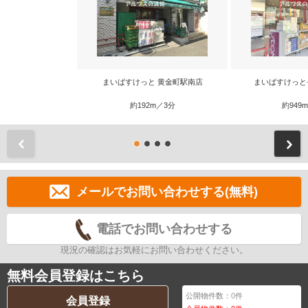
まいばすけっと 黄金町駅南店
まいばすけっと
約192m／3分
約949
前
メールでお問い合わせする(無料)
電話でお問い合わせする
現況の確認はお気軽にお問い合わせください。
無料会員登録はこちら
公開物件数：
0
件
会員登録