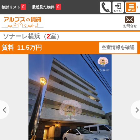
0
0
検討リスト
最近見た物件
お問合せ
ソナーレ横浜（
2
室）
賃料
11.5
万円
空室情報を確認