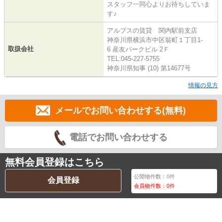
スタッフ一同心よりお待ちしていま
す♪
アルプスの賃貸 関内駅前支店
神奈川県横浜市中区翁町１丁目1-
取扱会社
6 産友パークビル 2Ｆ
TEL:045-227-5755
神奈川県知事 (10) 第14677号
情報の見方
メールでお問い合わせする(無料)
電話でお問い合わせする
無料会員登録はこちら
公開物件数：
0
件
会員登録
会員物件数：
0
件