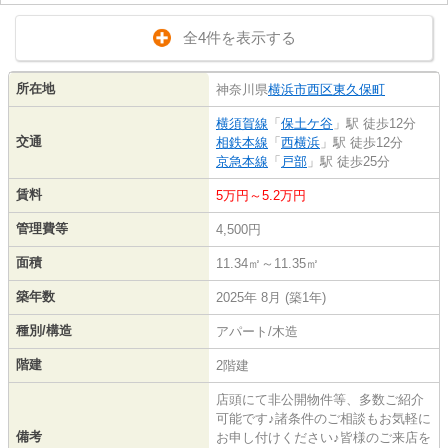
全4件を表示する
所在地
神奈川県
横浜市西区
東久保町
横須賀線
「
保土ケ谷
」駅 徒歩12分
交通
相鉄本線
「
西横浜
」駅 徒歩12分
京急本線
「
戸部
」駅 徒歩25分
賃料
5万円～5.2万円
管理費等
4,500円
面積
11.34㎡～11.35㎡
築年数
2025年 8月 (築1年)
種別/構造
アパート/木造
階建
2階建
店頭にて非公開物件等、多数ご紹介
可能です♪諸条件のご相談もお気軽に
備考
お申し付けください♪皆様のご来店を