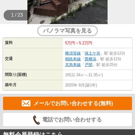
1 / 23
パノラマ写真を見る
賃料
5万円～5.2万円
横須賀線
「
保土ケ谷
」駅 徒歩12分
交通
相鉄本線
「
西横浜
」駅 徒歩12分
京急本線
「
戸部
」駅 徒歩25分
間取り(面積)
1R(11.34㎡～11.35㎡)
築年月
2025年 8月(築1年)
メールでお問い合わせする(無料)
電話でお問い合わせする
無料会員登録はこちら