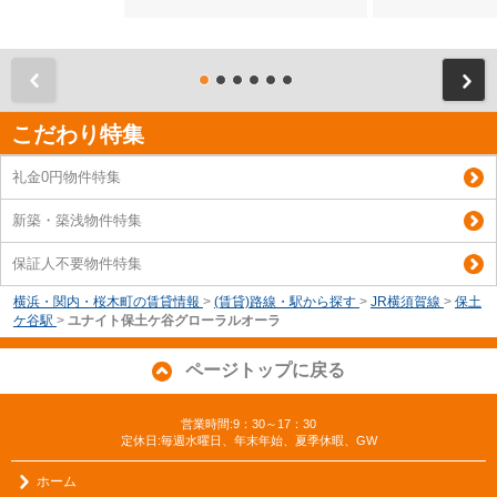
前
こだわり特集
礼金0円物件特集
新築・築浅物件特集
保証人不要物件特集
横浜・関内・桜木町の賃貸情報
>
(賃貸)路線・駅から探す
>
JR横須賀線
>
保土
ケ谷駅
>
ユナイト保土ケ谷グローラルオーラ
ページトップに戻る
営業時間:9：30～17：30
定休日:毎週水曜日、年末年始、夏季休暇、GW
ホーム