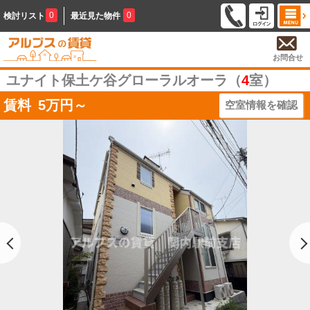
0
0
検討リスト
最近見た物件
お問合せ
ユナイト保土ケ谷グローラルオーラ（
4
室）
賃料
5
万円～
空室情報を確認