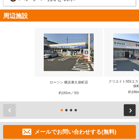
周辺施設
クリエイトSD(エス
ローソン 横浜東久保町店
保
約186
約181m／3分
前
メールでお問い合わせする(無料)