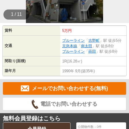
1 / 11
賃料
5万円
ブルーライン
「
吉野町
」駅 徒歩5分
交通
京急本線
「
南太田
」駅 徒歩8分
ブルーライン
「
蒔田
」駅 徒歩8分
間取り(面積)
1R(16.28㎡)
築年月
1990年 9月(築35年)
メールでお問い合わせする(無料)
電話でお問い合わせする
無料会員登録はこちら
公開物件数：
0
件
会員登録