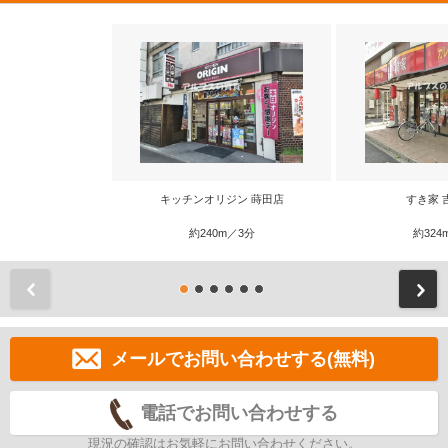
キッチンオリジン 蒔田店
すき家 
約240m／3分
約324
前
メールでお問い合わせする(無料)
電話でお問い合わせする
現況の確認はお気軽にお問い合わせください。