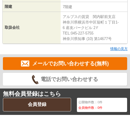
階建
7階建
アルプスの賃貸 関内駅前支店
神奈川県横浜市中区翁町１丁目1-
取扱会社
6 産友パークビル 2Ｆ
TEL:045-227-5755
神奈川県知事 (10) 第14677号
情報の見方
メールでお問い合わせする(無料)
電話でお問い合わせする
無料会員登録はこちら
公開物件数：
0
件
会員登録
会員物件数：
0
件