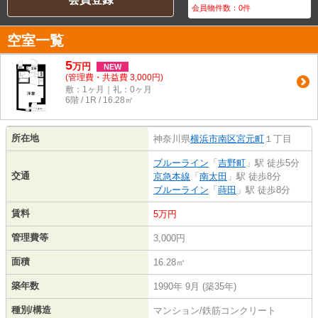
会員物件数：
0
件
空室一覧
5
万
円
NEW
(管理費・共益費 3,000円)
敷：1ヶ月｜礼：0ヶ月
6階 / 1R / 16.28㎡
所在地
神奈川県
横浜市南区
宮元町
１丁目
ブルーライン
「
吉野町
」駅 徒歩5分
交通
京急本線
「
南太田
」駅 徒歩8分
ブルーライン
「
蒔田
」駅 徒歩8分
賃料
5万円
管理費等
3,000円
面積
16.28㎡
築年数
1990年 9月 (築35年)
種別/構造
マンション/鉄筋コンクリート