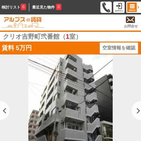
0
0
検討リスト
最近見た物件
お問合せ
クリオ吉野町弐番館（
1
室）
賃料
5万円
空室情報を確認