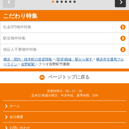
前
こだわり特集
礼金0円物件特集
駅近物件特集
保証人不要物件特集
横浜・関内・桜木町の賃貸情報
>
(賃貸)路線・駅から探す
>
横浜市交通局ブル
ーライン
>
吉野町駅
>
クリオ吉野町弐番館
ページトップに戻る
営業時間:9：30～17：30
定休日:毎週水曜日、年末年始、夏季休暇、GW
ホーム
会社概要
お問い合わせ