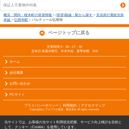
保証人不要物件特集
横浜・関内・桜木町の賃貸情報
>
(賃貸)路線・駅から探す
>
京浜急行電鉄京急
本線
>
弘明寺駅
>
パルティール弘明寺
ページトップに戻る
営業時間:9：30～17：30
定休日:毎週水曜日、年末年始、夏季休暇、GW
ホーム
会社概要
お問い合わせ
PCサイト
プライバシーポリシー
利用規約
｜アクセスマップ
｜
Copyright(c) アルプスの賃貸 横浜本社 All rights reserved.
当サイトでは、お客様の当サイト利用状況把握、サービス向上検討を目的と
して、クッキー（Cookie）を使用しています。