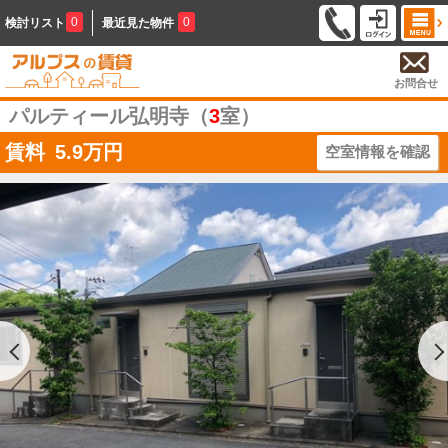
0
0
検討リスト
最近見た物件
お問合せ
パルティール弘明寺（
3
室）
賃料
5.9
万円
空室情報を確認