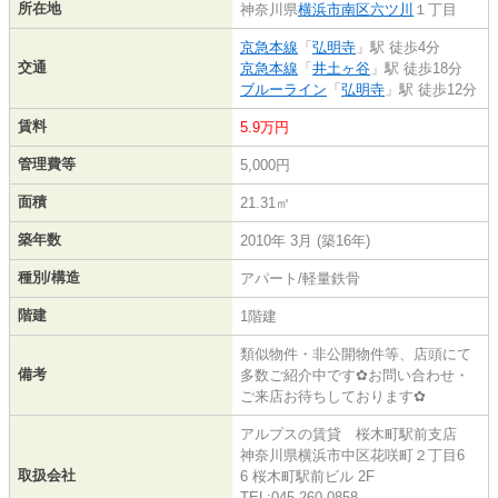
所在地
神奈川県
横浜市南区
六ツ川
１丁目
京急本線
「
弘明寺
」駅 徒歩4分
交通
京急本線
「
井土ヶ谷
」駅 徒歩18分
ブルーライン
「
弘明寺
」駅 徒歩12分
賃料
5.9万円
管理費等
5,000円
面積
21.31㎡
築年数
2010年 3月 (築16年)
種別/構造
アパート/軽量鉄骨
階建
1階建
類似物件・非公開物件等、店頭にて
備考
多数ご紹介中です✿お問い合わせ・
ご来店お待ちしております✿
アルプスの賃貸 桜木町駅前支店
神奈川県横浜市中区花咲町２丁目6
取扱会社
6 桜木町駅前ビル 2F
TEL:045-260-0858