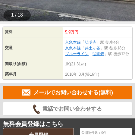
1 / 18
賃料
5.9万円
京急本線
「
弘明寺
」駅 徒歩4分
交通
京急本線
「
井土ヶ谷
」駅 徒歩18分
ブルーライン
「
弘明寺
」駅 徒歩12分
間取り(面積)
1K(21.31㎡)
築年月
2010年 3月(築16年)
メールでお問い合わせする(無料)
電話でお問い合わせする
無料会員登録はこちら
公開物件数：
0
件
会員登録