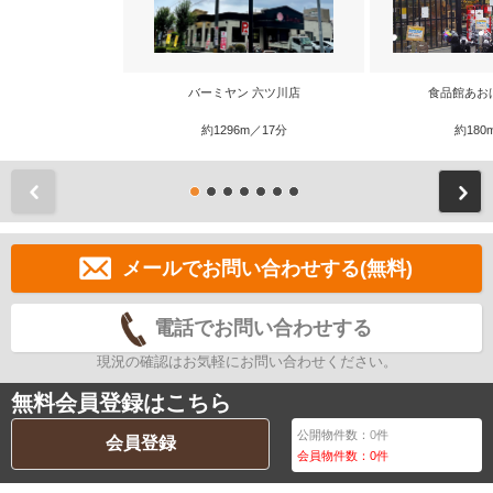
バーミヤン 六ツ川店
食品館あお
約1296m／17分
約180
前
メールでお問い合わせする(無料)
電話でお問い合わせする
現況の確認はお気軽にお問い合わせください。
無料会員登録はこちら
公開物件数：
0
件
会員登録
会員物件数：
0
件