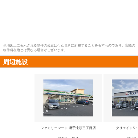
※地図上に表示される物件の位置は付近住所に所在することを表すものであり、実際の
物件所在地とは異なる場合がございます。
周辺施設
ファミリーマート 磯子滝頭三丁目店
クリエイトS・