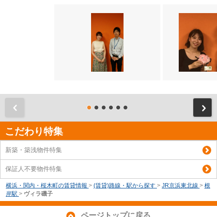
前
こだわり特集
新築・築浅物件特集
保証人不要物件特集
横浜・関内・桜木町の賃貸情報
>
(賃貸)路線・駅から探す
>
JR京浜東北線
>
根
岸駅
>
ヴィラ磯子
ページトップに戻る