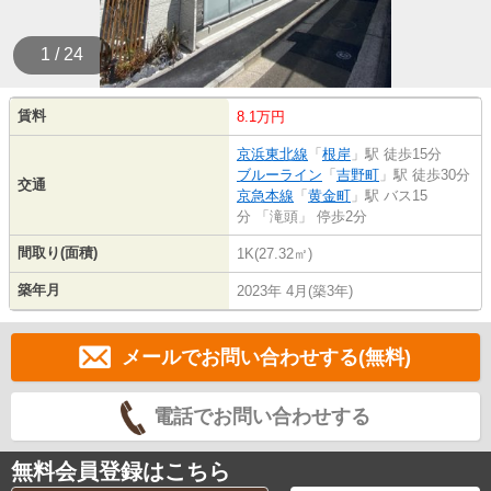
1 / 24
賃料
8.1万円
京浜東北線
「
根岸
」駅 徒歩15分
ブルーライン
「
吉野町
」駅 徒歩30分
交通
京急本線
「
黄金町
」駅 バス15
分 「滝頭」 停歩2分
間取り(面積)
1K(27.32㎡)
築年月
2023年 4月(築3年)
メールでお問い合わせする(無料)
電話でお問い合わせする
無料会員登録はこちら