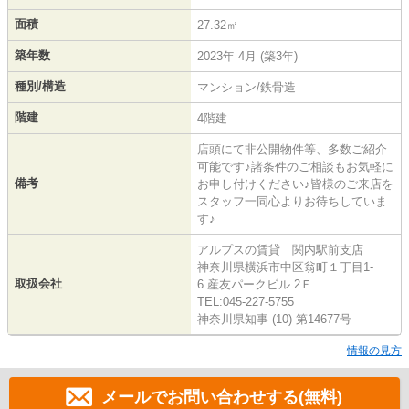
面積
27.32㎡
築年数
2023年 4月 (築3年)
種別/構造
マンション/鉄骨造
階建
4階建
店頭にて非公開物件等、多数ご紹介
可能です♪諸条件のご相談もお気軽に
備考
お申し付けください♪皆様のご来店を
スタッフ一同心よりお待ちしていま
す♪
アルプスの賃貸 関内駅前支店
神奈川県横浜市中区翁町１丁目1-
取扱会社
6 産友パークビル 2Ｆ
TEL:045-227-5755
神奈川県知事 (10) 第14677号
情報の見方
メールでお問い合わせする(無料)