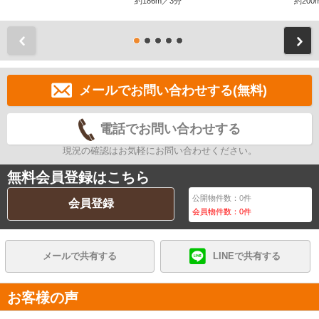
約186m／3分
約200
前
メールでお問い合わせする(無料)
電話でお問い合わせする
現況の確認はお気軽にお問い合わせください。
無料会員登録はこちら
公開物件数：
0
件
会員登録
会員物件数：
0
件
メールで共有する
LINEで共有する
お客様の声