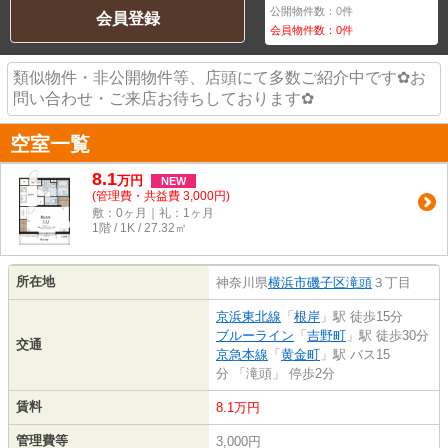
公開物件数：
0
件
会員登録
会員物件数：
0
件
類似物件・非公開物件等、店頭にて多数ご紹介中です✿お
問い合わせ・ご来店お待ちしております✿
空室一覧
8.1
万
円
NEW
(管理費・共益費 3,000円)
敷：0ヶ月｜礼：1ヶ月
1階 / 1K / 27.32㎡
所在地
神奈川県
横浜市磯子区
滝頭
３丁目
京浜東北線
「
根岸
」駅 徒歩15分
ブルーライン
「
吉野町
」駅 徒歩30分
交通
京急本線
「
黄金町
」駅 バス15
分 「滝頭」 停歩2分
賃料
8.1万円
管理費等
3,000円