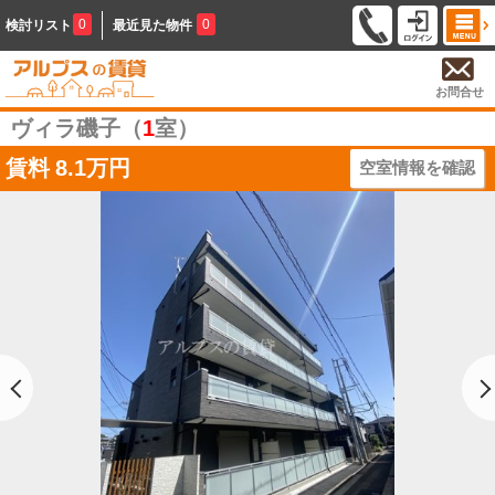
0
0
検討リスト
最近見た物件
お問合せ
ヴィラ磯子（
1
室）
賃料
8.1万円
空室情報を確認