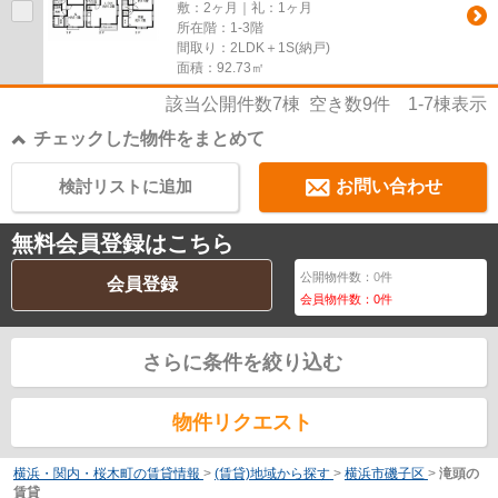
敷：2ヶ月｜礼：1ヶ月
所在階：1-3階
間取り：2LDK＋1S(納戸)
面積：92.73㎡
該当公開件数
7
棟 空き数
9
件
1-7
棟表示
チェックした物件をまとめて
検討リストに追加
お問い合わせ
無料会員登録はこちら
公開物件数：
0
件
会員登録
会員物件数：
0
件
さらに条件を絞り込む
物件リクエスト
横浜・関内・桜木町の賃貸情報
>
(賃貸)地域から探す
>
横浜市磯子区
>
滝頭の
賃貸