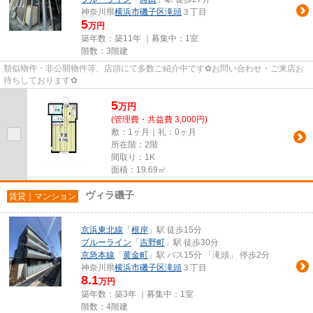
神奈川県
横浜市磯子区
滝頭
３丁目
5
万円
築年数：築11年 ｜募集中：
1室
階数：3階建
類似物件・非公開物件等、店頭にて多数ご紹介中です✿お問い合わせ・ご来店お
待ちしております✿
5
万
円
(管理費・共益費 3,000円)
敷：1ヶ月｜礼：0ヶ月
所在階：2階
間取り：1K
面積：19.69㎡
ヴィラ磯子
賃貸｜マンション
京浜東北線
「
根岸
」駅 徒歩15分
ブルーライン
「
吉野町
」駅 徒歩30分
京急本線
「
黄金町
」駅 バス15分 「滝頭」 停歩2分
神奈川県
横浜市磯子区
滝頭
３丁目
8.1
万円
築年数：築3年 ｜募集中：
1室
階数：4階建