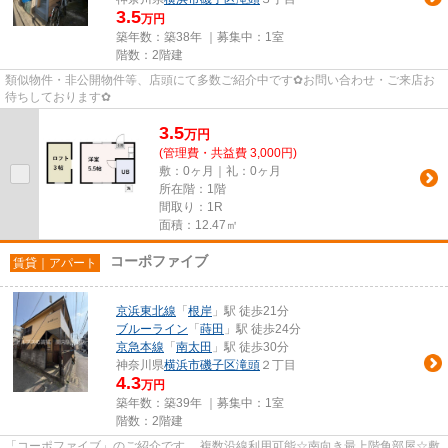
3.5
万円
築年数：築38年 ｜募集中：
1室
階数：2階建
類似物件・非公開物件等、店頭にて多数ご紹介中です✿お問い合わせ・ご来店お
待ちしております✿
3.5
万
円
(管理費・共益費 3,000円)
敷：0ヶ月｜礼：0ヶ月
所在階：1階
間取り：1R
面積：12.47㎡
コーポファイブ
賃貸｜アパート
京浜東北線
「
根岸
」駅 徒歩21分
ブルーライン
「
蒔田
」駅 徒歩24分
京急本線
「
南太田
」駅 徒歩30分
神奈川県
横浜市磯子区
滝頭
２丁目
4.3
万円
築年数：築39年 ｜募集中：
1室
階数：2階建
「コーポファイブ」のご紹介です。 複数沿線利用可能☆南向き最上階角部屋☆敷