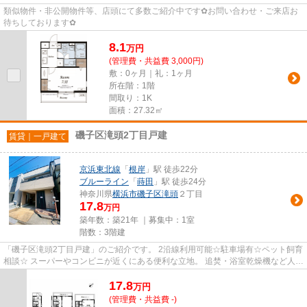
類似物件・非公開物件等、店頭にて多数ご紹介中です✿お問い合わせ・ご来店お
待ちしております✿
8.1
万
円
(管理費・共益費 3,000円)
敷：0ヶ月｜礼：1ヶ月
所在階：1階
間取り：1K
面積：27.32㎡
磯子区滝頭2丁目戸建
賃貸｜一戸建て
京浜東北線
「
根岸
」駅 徒歩22分
ブルーライン
「
蒔田
」駅 徒歩24分
神奈川県
横浜市磯子区
滝頭
２丁目
17.8
万円
築年数：築21年 ｜募集中：
1室
階数：3階建
「磯子区滝頭2丁目戸建」のご紹介です。 2沿線利用可能☆駐車場有☆ペット飼育
相談☆ スーパーやコンビニが近くにある便利な立地。 追焚・浴室乾燥機など人気
の設備充実。 お財布に優しい...
17.8
万
円
(管理費・共益費 -)