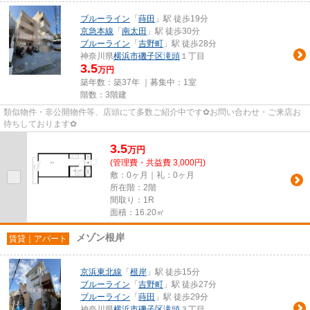
ブルーライン
「
蒔田
」駅 徒歩19分
京急本線
「
南太田
」駅 徒歩30分
ブルーライン
「
吉野町
」駅 徒歩28分
神奈川県
横浜市磯子区
滝頭
１丁目
3.5
万円
築年数：築37年 ｜募集中：
1室
階数：3階建
類似物件・非公開物件等、店頭にて多数ご紹介中です✿お問い合わせ・ご来店お
待ちしております✿
3.5
万
円
(管理費・共益費 3,000円)
敷：0ヶ月｜礼：0ヶ月
所在階：2階
間取り：1R
面積：16.20㎡
メゾン根岸
賃貸｜アパート
京浜東北線
「
根岸
」駅 徒歩15分
ブルーライン
「
吉野町
」駅 徒歩27分
ブルーライン
「
蒔田
」駅 徒歩29分
神奈川県
横浜市磯子区
滝頭
３丁目