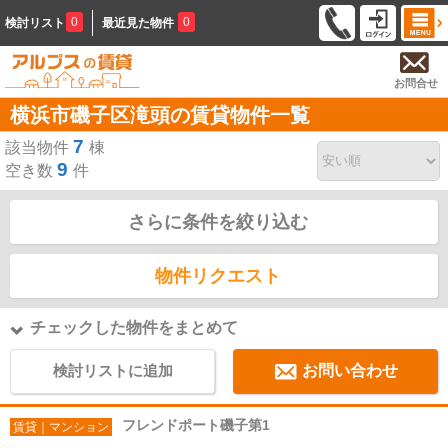
0
0
検討リスト
最近見た物件
お問合せ
横浜市磯子区滝頭の賃貸物件一覧
7
該当物件
棟
9
空き数
件
さらに条件を絞り込む
物件リクエスト
チェックした物件をまとめて
検討リストに追加
お問い合わせ
フレンドポート磯子第1
賃貸｜マンション