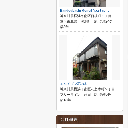
Bandoubashi Rental Apartment
神奈川県横浜市南区日枝町１丁目
京浜東北線「桜木町」駅 徒歩24分
築3年
エルメゾン花の木
神奈川県横浜市南区花之木町２丁目
ブルーライン「蒔田」駅 徒歩5分
築18年