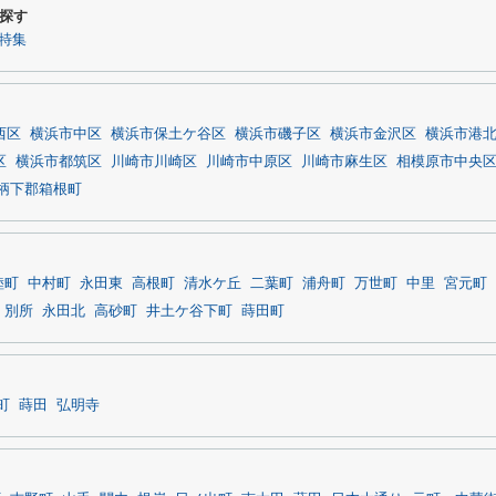
探す
特集
西区
横浜市中区
横浜市保土ケ谷区
横浜市磯子区
横浜市金沢区
横浜市港
区
横浜市都筑区
川崎市川崎区
川崎市中原区
川崎市麻生区
相模原市中央
柄下郡箱根町
睦町
中村町
永田東
高根町
清水ケ丘
二葉町
浦舟町
万世町
中里
宮元町
別所
永田北
高砂町
井土ケ谷下町
蒔田町
町
蒔田
弘明寺