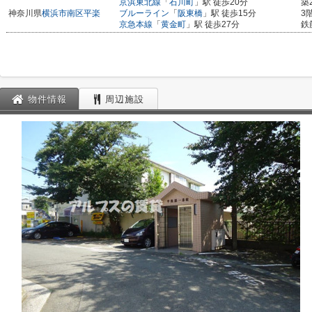
京浜東北線
「
石川町
」駅 徒歩20分
築
神奈川県
横浜市南区
平楽
ブルーライン
「
阪東橋
」駅 徒歩15分
3
京急本線
「
黄金町
」駅 徒歩27分
鉄
物件情報
周辺施設