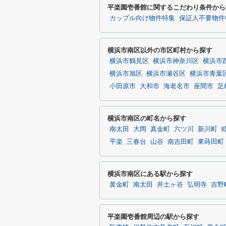
平楽園壱番館に関するこだわり条件から
カップル向け物件特集
保証人不要物件
横浜市南区以外の市区町村から探す
横浜市鶴見区
横浜市神奈川区
横浜市
横浜市旭区
横浜市瀬谷区
横浜市青葉
小田原市
大和市
海老名市
座間市
足
横浜市南区の町名から探す
南太田
大岡
真金町
六ツ川
新川町
平楽
三春台
山谷
南吉田町
東蒔田町
横浜市南区にある駅から探す
黄金町
南太田
井土ヶ谷
弘明寺
吉野
平楽園壱番館周辺の駅から探す