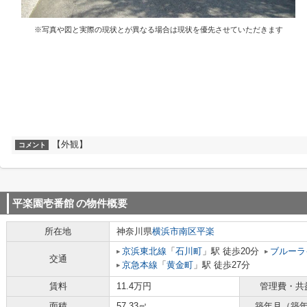
※写真や図と実際の現状とが異なる場合は現状を優先させていただきます
【外観】
コメント
平楽園壱番館
の物件概要
所在地
神奈川県
横浜市南区
平楽
京浜東北線
「
石川町
」駅 徒歩20分
ブルーラ
交通
京急本線
「
黄金町
」駅 徒歩27分
賃料
11.4万円
管理費・共
面積
57.33㎡
築年月（築