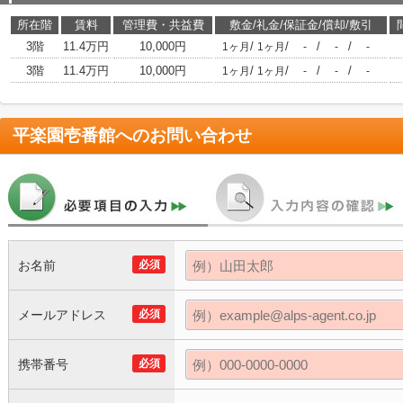
所在階
賃料
管理費・共益費
敷金/礼金/保証金/償却/敷引
3階
11.4万円
10,000円
/
/
/
/
1ヶ月
1ヶ月
-
-
-
3階
11.4万円
10,000円
/
/
/
/
1ヶ月
1ヶ月
-
-
-
平楽園壱番館
へのお問い合わせ
お名前
必須
メールアドレス
必須
携帯番号
必須