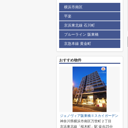
横浜市南区
平楽
京浜東北線 石川町
ブルーライン 阪東橋
京急本線 黄金町
おすすめ物件
ジェノヴィア阪東橋Ⅱスカイガーデン
神奈川県横浜市南区万世町２丁目
京浜東北線「桜木町」駅 徒歩25分