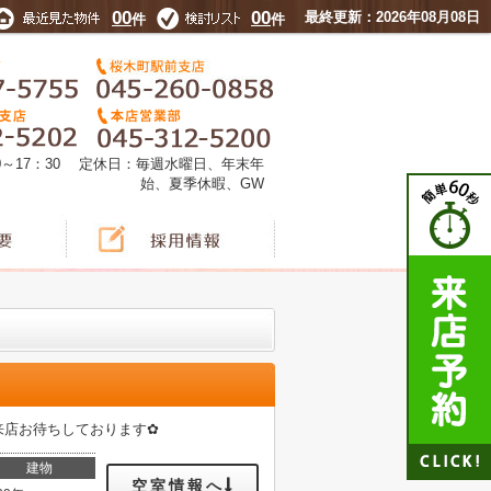
00
00
最終更新：2026年08月08日
件
件
0～17：30 定休日：毎週水曜日、年末年
始、夏季休暇、GW
来店お待ちしております✿
建物
空室情報へ