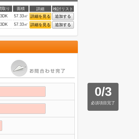
間取り
面積
詳細
検討リスト
3DK
57.33㎡
詳細を見る
追加する
3DK
57.33㎡
詳細を見る
追加する
0
/
3
必須項目完了