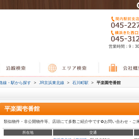
営業時間：9：3
)路線・駅から探す
>
JR京浜東北線
>
石川町駅
>
平楽園壱番館
平楽園壱番館
類似物件・非公開物件等、店頭にて多数ご紹介中です✿お問い合わせ・ご
所在地
交通