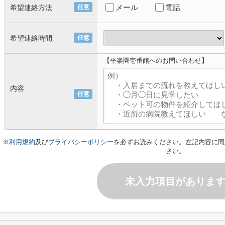
メール
電話
希望連絡方法
任意
希望連絡時間
任意
【平楽園壱番館へのお問い合わせ】
内容
任意
※
利用規約
及び
プライバシーポリシー
を必ずお読みください。左記内容に同
さい。
未入力項目がありま