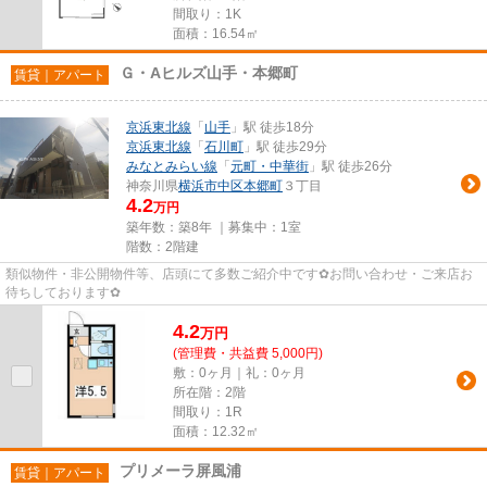
間取り：1K
面積：16.54㎡
Ｇ・Aヒルズ山手・本郷町
賃貸｜アパート
京浜東北線
「
山手
」駅 徒歩18分
京浜東北線
「
石川町
」駅 徒歩29分
みなとみらい線
「
元町・中華街
」駅 徒歩26分
神奈川県
横浜市中区
本郷町
３丁目
4.2
万円
築年数：築8年 ｜募集中：
1室
階数：2階建
類似物件・非公開物件等、店頭にて多数ご紹介中です✿お問い合わせ・ご来店お
待ちしております✿
4.2
万
円
(管理費・共益費 5,000円)
敷：0ヶ月｜礼：0ヶ月
所在階：2階
間取り：1R
面積：12.32㎡
プリメーラ屏風浦
賃貸｜アパート