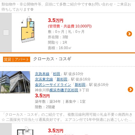
類似物件・非公開物件等、店頭にて多数ご紹介中です✿お問い合わせ・ご来店お
待ちしております✿
3.5
万
円
(管理費・共益費 10,000円)
敷：0ヶ月｜礼：0ヶ月
所在階：3階
間取り：1R
面積：16.00㎡
クローカス・コスギ
賃貸｜アパート
京急本線
「
杉田
」駅 徒歩10分
京浜東北線
「
新杉田
」駅 徒歩16分
金沢シーサイドライン
「
新杉田
」駅 徒歩16分
神奈川県
横浜市磯子区
杉田
３丁目
3.5
万円
築年数：築34年 ｜募集中：
1室
階数：2階建
「クローカス・コスギ」のご紹介です。 複数沿線利用可能☆礼金不要☆南西向き
☆ 二面採光で日当たり通風良好です。 エアコン付で1年中快適にお過ごしいただ
けます。 来訪者の顔がわかる...
3.5
万
円