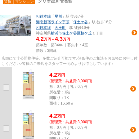
クリオ星川壱番館
賃貸｜マンション
相鉄本線
「
星川
」駅 徒歩7分
湘南新宿ライン宇須
「
保土ケ谷
」駅 徒歩18分
相鉄本線
「
天王町
」駅 徒歩16分
神奈川県
横浜市保土ケ谷区
桜ケ丘
１丁目
4.2
4.3
万円～
万円
築年数：築34年 ｜募集中：
4室
階数：3階建
店頭にて非公開物件等、多数ご紹介可能です♪諸条件のご相談もお気軽にお申し付
けください♪皆様のご来店をスタッフ一同心よりお待ちしています♪
4.2
万
円
(管理費・共益費 3,000円)
敷：0万円｜礼：0万円
所在階：1階
間取り：1K
面積：16.60㎡
4.2
万
円
(管理費・共益費 3,000円)
敷：0万円｜礼：0万円
所在階：1階
間取り：1K