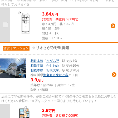
待ちしております✿
3.84
万
円
(管理費・共益費 6,600円)
敷：4万円｜礼：0ヶ月
所在階：2階
間取り：1K
面積：17.01㎡
クリオさがみ野弐番館
賃貸｜マンション
相鉄本線
「
さがみ野
」駅 徒歩4分
相鉄本線
「
かしわ台
」駅 徒歩16分
相鉄本線
「
相模大塚
」駅 徒歩20分
神奈川県
海老名市
東柏ケ谷
２丁目
3.9
万円
築年数：築35年 ｜募集中：
2室
階数：4階建
店頭にて非公開物件等、多数ご紹介可能です♪諸条件のご相談もお気軽にお申し付
けください♪皆様のご来店をスタッフ一同心よりお待ちしています♪
3.9
万
円
(管理費・共益費 7,000円)