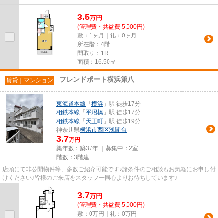
3.5
万
円
(管理費・共益費 5,000円)
敷：1ヶ月｜礼：0ヶ月
所在階：4階
間取り：1R
面積：16.50㎡
フレンドポート横浜第八
賃貸｜マンション
東海道本線
「
横浜
」駅 徒歩17分
相鉄本線
「
平沼橋
」駅 徒歩17分
相鉄本線
「
天王町
」駅 徒歩19分
神奈川県
横浜市西区
浅間台
3.7
万円
築年数：築37年 ｜募集中：
2室
階数：3階建
店頭にて非公開物件等、多数ご紹介可能です♪諸条件のご相談もお気軽にお申し付
けください♪皆様のご来店をスタッフ一同心よりお待ちしています♪
3.7
万
円
(管理費・共益費 5,000円)
敷：0万円｜礼：0万円