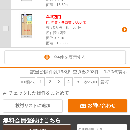
面積：16.60㎡
4.3
万
円
(管理費・共益費 3,000円)
敷：0万円｜礼：0万円
所在階：3階
間取り：1K
面積：16.60㎡
全4件を表示する
該当公開件数
198
棟 空き数
298
件
1-20
棟表示
1
2
3
4
5
<<前へ
次へ>>
最初
チェックした物件をまとめて
検討リストに追加
お問い合わせ
無料会員登録はこちら
公開物件数：
0
件