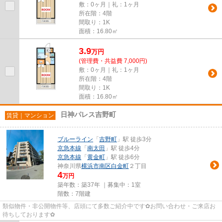
敷：0ヶ月｜礼：1ヶ月
所在階：4階
間取り：1K
面積：16.80㎡
3.9
万
円
(管理費・共益費 7,000円)
敷：0ヶ月｜礼：1ヶ月
所在階：4階
間取り：1K
面積：16.80㎡
日神パレス吉野町
賃貸｜マンション
ブルーライン
「
吉野町
」駅 徒歩3分
京急本線
「
南太田
」駅 徒歩4分
京急本線
「
黄金町
」駅 徒歩6分
神奈川県
横浜市南区
白金町
２丁目
4
万円
築年数：築37年 ｜募集中：
1室
階数：7階建
類似物件・非公開物件等、店頭にて多数ご紹介中です✿お問い合わせ・ご来店お
待ちしております✿