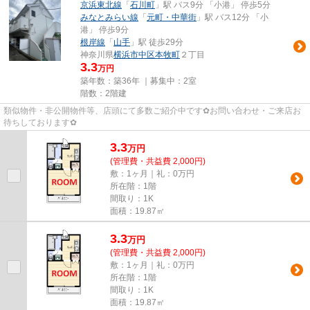
京浜東北線
「
石川町
」駅 バス9分 「小港」 停歩5分
みなとみらい線
「
元町・中華街
」駅 バス12分 「小
港」 停歩9分
根岸線
「
山手
」駅 徒歩29分
神奈川県
横浜市中区
本牧町
２丁目
3.3
万円
築年数：築36年 ｜募集中：
2室
階数：2階建
類似物件・非公開物件等、店頭にて多数ご紹介中です✿お問い合わせ・ご来店お
待ちしております✿
3.3
万
円
(管理費・共益費 2,000円)
敷：1ヶ月｜礼：0万円
所在階：1階
間取り：1K
面積：19.87㎡
3.3
万
円
(管理費・共益費 2,000円)
敷：1ヶ月｜礼：0万円
所在階：1階
間取り：1K
面積：19.87㎡