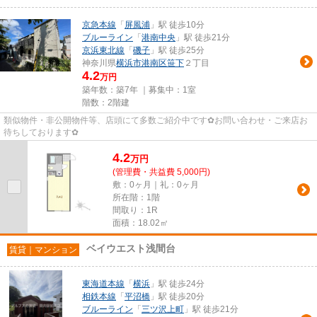
京急本線
「
屏風浦
」駅 徒歩10分
ブルーライン
「
港南中央
」駅 徒歩21分
京浜東北線
「
磯子
」駅 徒歩25分
神奈川県
横浜市港南区
笹下
２丁目
4.2
万円
築年数：築7年 ｜募集中：
1室
階数：2階建
類似物件・非公開物件等、店頭にて多数ご紹介中です✿お問い合わせ・ご来店お
待ちしております✿
4.2
万
円
(管理費・共益費 5,000円)
敷：0ヶ月｜礼：0ヶ月
所在階：1階
間取り：1R
面積：18.02㎡
ベイウエスト浅間台
賃貸｜マンション
東海道本線
「
横浜
」駅 徒歩24分
相鉄本線
「
平沼橋
」駅 徒歩20分
ブルーライン
「
三ツ沢上町
」駅 徒歩21分