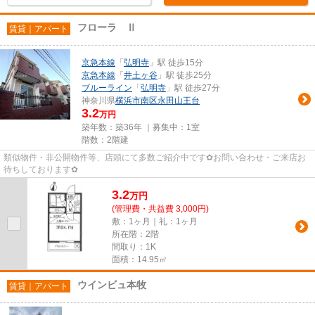
フローラ Ⅱ
賃貸｜アパート
京急本線
「
弘明寺
」駅 徒歩15分
京急本線
「
井土ヶ谷
」駅 徒歩25分
ブルーライン
「
弘明寺
」駅 徒歩27分
神奈川県
横浜市南区
永田山王台
3.2
万円
築年数：築36年 ｜募集中：
1室
階数：2階建
類似物件・非公開物件等、店頭にて多数ご紹介中です✿お問い合わせ・ご来店お
待ちしております✿
3.2
万
円
(管理費・共益費 3,000円)
敷：1ヶ月｜礼：1ヶ月
所在階：2階
間取り：1K
面積：14.95㎡
ウインビュ本牧
賃貸｜アパート