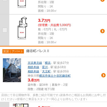
所在階：1階
間取り：1K
面積：18.00㎡
3.7
万
円
(管理費・共益費 5,000円)
敷：0万円｜礼：0万円
所在階：1階
間取り：1K
面積：18.00㎡
鎌谷町パレスⅡ
賃貸｜アパート
京浜東北線
「
横浜
」駅 徒歩27分
相鉄本線
「
星川
」駅 徒歩18分
相鉄本線
「
天王町
」駅 徒歩20分
神奈川県
横浜市保土ケ谷区
鎌谷町
3.8
万円
築年数：築34年 ｜募集中：
2室
階数：2階建 地下1階
店頭にて非公開物件等、多数ご紹介可能です♪諸条件のご相談もお気軽にお申し付
けください♪皆様のご来店をスタッフ一同心よりお待ちしています♪