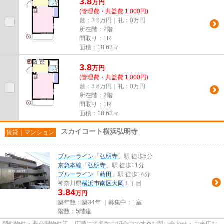
3.8
万
円
(管理費・共益費 1,000円)
敷：3.8万円｜礼：0万円
所在階：2階
間取り：1R
面積：18.63㎡
3.8
万
円
(管理費・共益費 1,000円)
敷：3.8万円｜礼：0万円
所在階：2階
間取り：1R
面積：18.63㎡
スカイコート横浜弘明寺
賃貸｜マンション
ブルーライン
「
弘明寺
」駅 徒歩5分
京急本線
「
弘明寺
」駅 徒歩11分
ブルーライン
「
蒔田
」駅 徒歩14分
神奈川県
横浜市南区
大岡
１丁目
3.84
万円
築年数：築34年 ｜募集中：
1室
階数：5階建
類似物件・非公開物件等、店頭にて多数ご紹介中です✿お問い合わせ・ご来店お