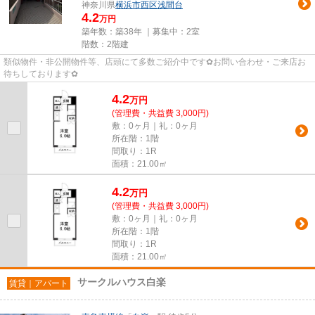
神奈川県
横浜市西区
浅間台
4.2
万円
築年数：築38年 ｜募集中：
2室
階数：2階建
類似物件・非公開物件等、店頭にて多数ご紹介中です✿お問い合わせ・ご来店お
待ちしております✿
4.2
万
円
(管理費・共益費 3,000円)
敷：0ヶ月｜礼：0ヶ月
所在階：1階
間取り：1R
面積：21.00㎡
4.2
万
円
(管理費・共益費 3,000円)
敷：0ヶ月｜礼：0ヶ月
所在階：1階
間取り：1R
面積：21.00㎡
サークルハウス白楽
賃貸｜アパート