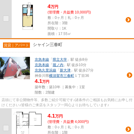
4
万
円
(管理費・共益費 10,000円)
敷：0ヶ月｜礼：0ヶ月
所在階：3階
間取り：1K
面積：17.55㎡
シャイン三春町
賃貸｜アパート
京急本線
「
県立大学
」駅 徒歩8分
京急本線
「
堀ノ内
」駅 徒歩10分
京急久里浜線
「
新大津
」駅 徒歩27分
神奈川県
横須賀市
三春町
１丁目36
4.1
万円
築年数：築10年 ｜募集中：
1室
階数：2階建
店頭にて非公開物件等、多数ご紹介可能です♪諸条件のご相談もお気軽にお申し付
けください♪皆様のご来店をスタッフ一同心よりお待ちしています♪
4.1
万
円
(管理費・共益費 4,000円)
敷：0ヶ月｜礼：0ヶ月
所在階：1階