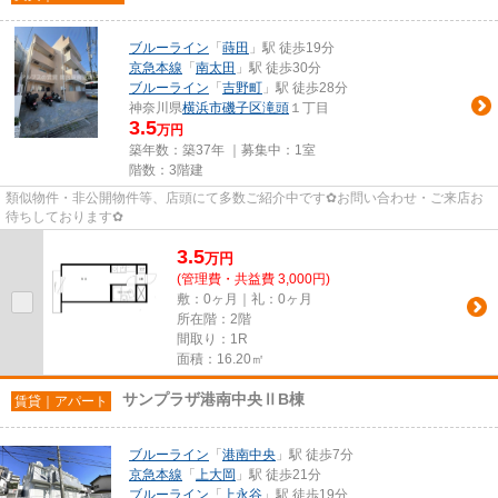
ブルーライン
「
蒔田
」駅 徒歩19分
京急本線
「
南太田
」駅 徒歩30分
ブルーライン
「
吉野町
」駅 徒歩28分
神奈川県
横浜市磯子区
滝頭
１丁目
3.5
万円
築年数：築37年 ｜募集中：
1室
階数：3階建
類似物件・非公開物件等、店頭にて多数ご紹介中です✿お問い合わせ・ご来店お
待ちしております✿
3.5
万
円
(管理費・共益費 3,000円)
敷：0ヶ月｜礼：0ヶ月
所在階：2階
間取り：1R
面積：16.20㎡
サンプラザ港南中央ⅡB棟
賃貸｜アパート
ブルーライン
「
港南中央
」駅 徒歩7分
京急本線
「
上大岡
」駅 徒歩21分
ブルーライン
「
上永谷
」駅 徒歩19分