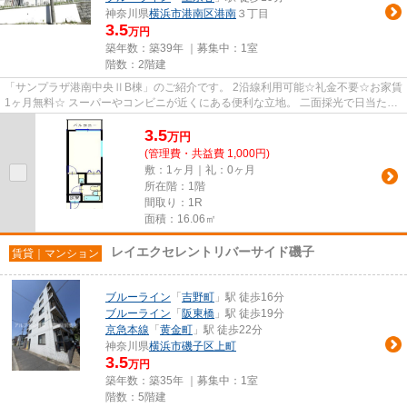
神奈川県
横浜市港南区
港南
３丁目
3.5
万円
築年数：築39年 ｜募集中：
1室
階数：2階建
「サンプラザ港南中央ⅡB棟」のご紹介です。 2沿線利用可能☆礼金不要☆お家賃
1ヶ月無料☆ スーパーやコンビニが近くにある便利な立地。 二面採光で日当たり
通風良好です。 エアコン付で1...
3.5
万
円
(管理費・共益費 1,000円)
敷：1ヶ月｜礼：0ヶ月
所在階：1階
間取り：1R
面積：16.06㎡
レイエクセレントリバーサイド磯子
賃貸｜マンション
ブルーライン
「
吉野町
」駅 徒歩16分
ブルーライン
「
阪東橋
」駅 徒歩19分
京急本線
「
黄金町
」駅 徒歩22分
神奈川県
横浜市磯子区
上町
3.5
万円
築年数：築35年 ｜募集中：
1室
階数：5階建