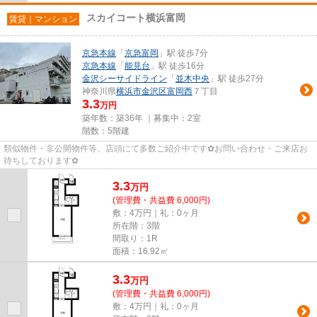
スカイコート横浜富岡
賃貸｜マンション
京急本線
「
京急富岡
」駅 徒歩7分
京急本線
「
能見台
」駅 徒歩16分
金沢シーサイドライン
「
並木中央
」駅 徒歩27分
神奈川県
横浜市金沢区
富岡西
７丁目
3.3
万円
築年数：築36年 ｜募集中：
2室
階数：5階建
類似物件・非公開物件等、店頭にて多数ご紹介中です✿お問い合わせ・ご来店お
待ちしております✿
3.3
万
円
(管理費・共益費 6,000円)
敷：4万円｜礼：0ヶ月
所在階：3階
間取り：1R
面積：16.92㎡
3.3
万
円
(管理費・共益費 6,000円)
敷：4万円｜礼：0ヶ月