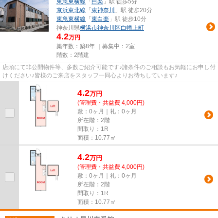
東急東横線
「
白楽
」駅 徒歩5分
京浜東北線
「
東神奈川
」駅 徒歩20分
東急東横線
「
東白楽
」駅 徒歩10分
神奈川県
横浜市神奈川区
白幡上町
4.2
万円
築年数：築8年 ｜募集中：
2室
階数：2階建
店頭にて非公開物件等、多数ご紹介可能です♪諸条件のご相談もお気軽にお申し付
けください♪皆様のご来店をスタッフ一同心よりお待ちしています♪
4.2
万
円
(管理費・共益費 4,000円)
敷：0ヶ月｜礼：0ヶ月
所在階：2階
間取り：1R
面積：10.77㎡
4.2
万
円
(管理費・共益費 4,000円)
敷：0ヶ月｜礼：0ヶ月
所在階：2階
間取り：1R
面積：10.77㎡