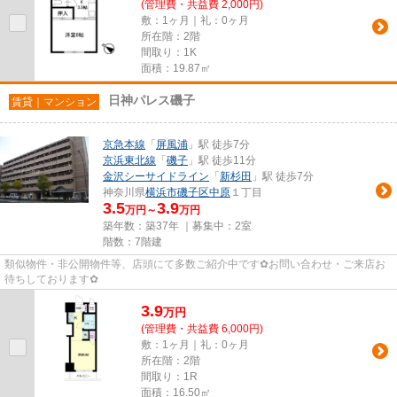
(管理費・共益費 2,000円)
敷：1ヶ月｜礼：0ヶ月
所在階：2階
間取り：1K
面積：19.87㎡
日神パレス磯子
賃貸｜マンション
京急本線
「
屏風浦
」駅 徒歩7分
京浜東北線
「
磯子
」駅 徒歩11分
金沢シーサイドライン
「
新杉田
」駅 徒歩7分
神奈川県
横浜市磯子区
中原
１丁目
3.5
3.9
万円～
万円
築年数：築37年 ｜募集中：
2室
階数：7階建
類似物件・非公開物件等、店頭にて多数ご紹介中です✿お問い合わせ・ご来店お
待ちしております✿
3.9
万
円
(管理費・共益費 6,000円)
敷：1ヶ月｜礼：0ヶ月
所在階：2階
間取り：1R
面積：16.50㎡