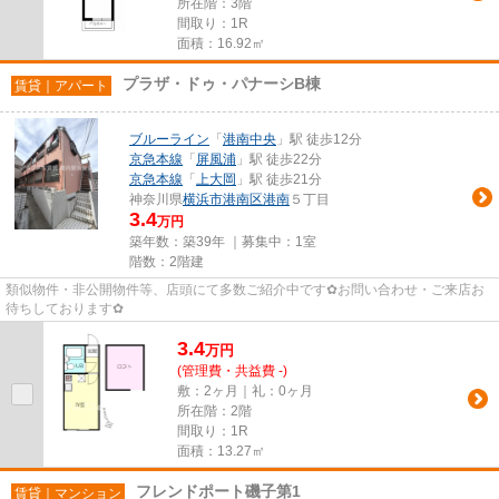
所在階：3階
間取り：1R
面積：16.92㎡
プラザ・ドゥ・パナーシB棟
賃貸｜アパート
ブルーライン
「
港南中央
」駅 徒歩12分
京急本線
「
屏風浦
」駅 徒歩22分
京急本線
「
上大岡
」駅 徒歩21分
神奈川県
横浜市港南区
港南
５丁目
3.4
万円
築年数：築39年 ｜募集中：
1室
階数：2階建
類似物件・非公開物件等、店頭にて多数ご紹介中です✿お問い合わせ・ご来店お
待ちしております✿
3.4
万
円
(管理費・共益費 -)
敷：2ヶ月｜礼：0ヶ月
所在階：2階
間取り：1R
面積：13.27㎡
フレンドポート磯子第1
賃貸｜マンション