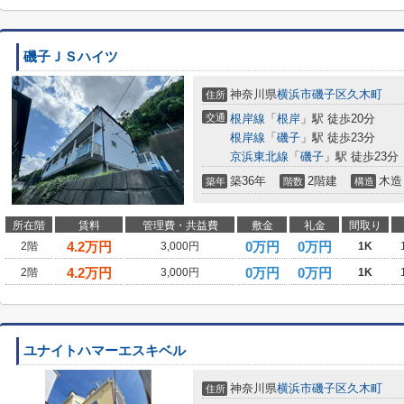
磯子ＪＳハイツ
神奈川県
横浜市磯子区
久木町
住所
交通
根岸線
「
根岸
」駅 徒歩20分
根岸線
「
磯子
」駅 徒歩23分
京浜東北線
「
磯子
」駅 徒歩23分
築36年
2階建
木造
築年
階数
構造
所在階
賃料
管理費・共益費
敷金
礼金
間取り
4.2
万円
0万円
0万円
2階
3,000円
1K
4.2
万円
0万円
0万円
2階
3,000円
1K
ユナイトハマーエスキベル
神奈川県
横浜市磯子区
久木町
住所