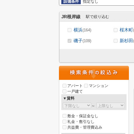
設備条件
指定なし
JR根岸線
駅で絞り込む
横浜
桜木町
(164)
磯子
新杉田
(109)
アパート
マンション
一戸建て
▼賃料
～
敷金・保証金なし
礼金・敷引なし
共益費・管理費込み