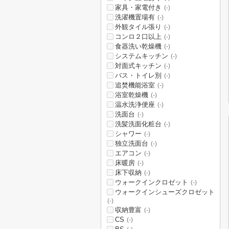
家具・家電付き
(-)
洗濯機置場有
(-)
外観タイル張り
(-)
コンロ２口以上
(-)
食器洗い乾燥機
(-)
システムキッチン
(-)
対面式キッチン
(-)
バス・トイレ別
(-)
追焚機能浴室
(-)
浴室乾燥機
(-)
温水洗浄便座
(-)
洗面台
(-)
洗髪洗面化粧台
(-)
シャワー
(-)
独立洗面台
(-)
エアコン
(-)
床暖房
(-)
床下収納
(-)
ウォークインクロゼット
(-)
ウォークインシューズクロゼット
(-)
収納豊富
(-)
CS
(-)