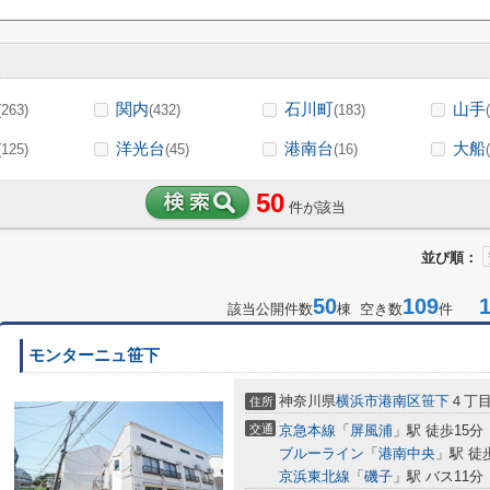
関内
石川町
山手
(263)
(432)
(183)
洋光台
港南台
大船
(125)
(45)
(16)
50
件が該当
並び順：
50
109
1-
該当公開件数
棟 空き数
件
モンターニュ笹下
神奈川県
横浜市港南区
笹下
４丁
住所
交通
京急本線
「
屏風浦
」駅 徒歩15分
ブルーライン
「
港南中央
」駅 徒
京浜東北線
「
磯子
」駅 バス11分