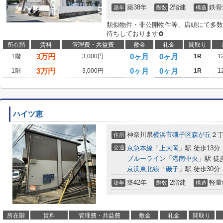
築38年
2階建
鉄骨
築年
階数
構造
類似物件・非公開物件等、店頭にて多数
待ちしております✿
所在階
賃料
管理費・共益費
敷金
礼金
間取り
3
万円
0ヶ月
0ヶ月
1階
3,000円
1R
1
3
万円
0ヶ月
0ヶ月
1階
3,000円
1R
1
ハイツ恵
神奈川県
横浜市磯子区
森が丘
２
住所
交通
京急本線
「
上大岡
」駅 徒歩13分
ブルーライン
「
港南中央
」駅 徒
京浜東北線
「
磯子
」駅 徒歩30分
築42年
2階建
軽量
築年
階数
構造
所在階
賃料
管理費・共益費
敷金
礼金
間取り