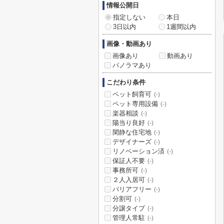
情報公開日
指定しない
本日
3日以内
1週間以内
画像・動画あり
画像あり
動画あり
パノラマあり
こだわり条件
ペット飼育可
(-)
ペット専用設備
(-)
楽器相談
(-)
陽当り良好
(-)
閑静な住宅地
(-)
デザイナーズ
(-)
リノベーション済
(-)
保証人不要
(-)
事務所可
(-)
２人入居可
(-)
バリアフリー
(-)
分割可
(-)
分譲タイプ
(-)
管理人常駐
(-)