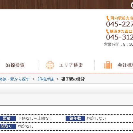
営業時間：9：3
)路線・駅から探す
>
JR根岸線
>
磯子駅の賃貸
面積
下限なし～上限なし
築年数
指定しない
間取り
指定なし