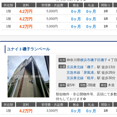
所在階
賃料
管理費・共益費
敷金
礼金
間取り
4.2
万円
0ヶ月
0ヶ月
1階
5,000円
1R
4.2
万円
0ヶ月
0ヶ月
1階
5,000円
1R
4.2
万円
0ヶ月
0ヶ月
1階
5,000円
1R
ユナイト磯子ランベール
神奈川県
横浜市磯子区
磯子
４丁
住所
交通
京浜東北線
「
磯子
」駅 徒歩13分
京急本線
「
屏風浦
」駅 徒歩28分
京浜東北線
「
根岸
」駅 徒歩30分
築5年
2階建
木造
築年
階数
構造
類似物件・非公開物件等、店頭にて多数
待ちしております✿
所在階
賃料
管理費・共益費
敷金
礼金
間取り
4.2
万円
0ヶ月
0ヶ月
1階
3,500円
1R