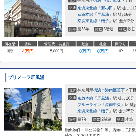
住所
交通
京浜東北線
「
新杉田
」駅 徒歩11
京急本線
「
屏風浦
」駅 徒歩6分
京浜東北線
「
磯子
」駅 徒歩12分
築35年
6階建
鉄筋
築年
階数
構造
所在階
賃料
管理費・共益費
敷金
礼金
間取り
4
万円
0万円
0万円
3階
5,000円
1R
1
プリメーラ屏風浦
神奈川県
横浜市港南区
笹下
２丁
住所
交通
京急本線
「
屏風浦
」駅 徒歩10分
ブルーライン
「
港南中央
」駅 徒
京浜東北線
「
磯子
」駅 徒歩25分
築7年
2階建
木造
築年
階数
構造
類似物件・非公開物件等、店頭にて多数
待ちしております✿