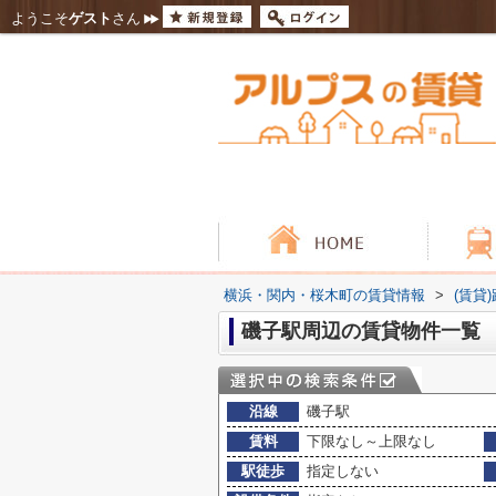
ようこそ
ゲスト
さん
横浜・関内・桜木町の賃貸情報
>
(賃貸
磯子駅周辺の賃貸物件一覧
沿線
磯子駅
賃料
下限なし～上限なし
駅徒歩
指定しない