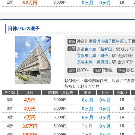
3.2
万円
0ヶ月
0ヶ月
1階
3,000円
1K
日神パレス磯子
神奈川県
横浜市磯子区
中原
１丁
住所
交通
京浜東北線
「
新杉田
」駅 徒歩7分
京浜東北線
「
磯子
」駅 徒歩11分
京急本線
「
屏風浦
」駅 徒歩10分
築37年
7階建
鉄筋
築年
階数
構造
類似物件・非公開物件等、店頭にて多数
待ちしております✿
所在階
賃料
管理費・共益費
敷金
礼金
間取り
4
万円
0ヶ月
0ヶ月
3階
5,000円
1R
4
万円
0ヶ月
0ヶ月
3階
5,000円
1R
4
万円
0ヶ月
0ヶ月
3階
5,000円
1R
3.5
万円
0ヶ月
4階
5,000円
1ヶ月
1R
3.5
万円
0ヶ月
4階
5,000円
1ヶ月
1R