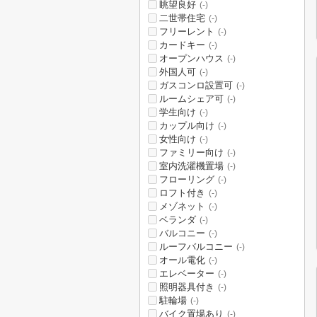
眺望良好
(-)
二世帯住宅
(-)
フリーレント
(-)
カードキー
(-)
オープンハウス
(-)
外国人可
(-)
ガスコンロ設置可
(-)
ルームシェア可
(-)
学生向け
(-)
カップル向け
(-)
女性向け
(-)
ファミリー向け
(-)
室内洗濯機置場
(-)
フローリング
(-)
ロフト付き
(-)
メゾネット
(-)
ベランダ
(-)
バルコニー
(-)
ルーフバルコニー
(-)
オール電化
(-)
エレベーター
(-)
照明器具付き
(-)
駐輪場
(-)
バイク置場あり
(-)