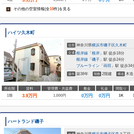
その他の空室情報(全
10
件)を見る
+
ハイツ久木町
神奈川県
横浜市磯子区
久木町
住所
交通
根岸線
「
根岸
」駅 徒歩18分
根岸線
「
磯子
」駅 徒歩24分
ブルーライン
「
蒔田
」駅 徒歩34
築38年
2階建
木造
築年
階数
構造
所在階
賃料
管理費・共益費
敷金
礼金
間取り
3.9
万円
0万円
0万円
1階
1,000円
1K
ハートランド磯子
神奈川県
横浜市磯子区
森
３丁目