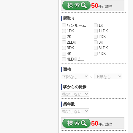
50
件が該当
間取り
ワンルーム
1K
1DK
1LDK
2K
2DK
2LDK
3K
3DK
3LDK
4K
4DK
4LDK以上
面積
～
駅からの徒歩
築年数
50
件が該当