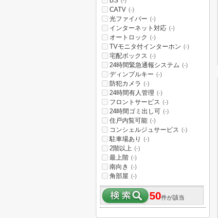
BS
(-)
CATV
(-)
光ファイバー
(-)
インターネット対応
(-)
オートロック
(-)
TVモニタ付インターホン
(-)
宅配ボックス
(-)
24時間緊急通報システム
(-)
ディンプルキー
(-)
防犯カメラ
(-)
24時間有人管理
(-)
フロントサービス
(-)
24時間ゴミ出し可
(-)
住戸内覧可能
(-)
コンシェルジュサービス
(-)
駐車場あり
(-)
2階以上
(-)
最上階
(-)
南向き
(-)
角部屋
(-)
50
件が該当