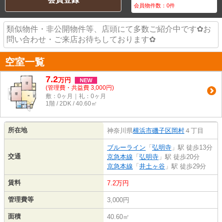
会員物件数：
0
件
類似物件・非公開物件等、店頭にて多数ご紹介中です✿お
問い合わせ・ご来店お待ちしております✿
空室一覧
7.2
万
円
NEW
(管理費・共益費 3,000円)
敷：0ヶ月｜礼：0ヶ月
1階 / 2DK / 40.60㎡
所在地
神奈川県
横浜市磯子区
岡村
４丁目
ブルーライン
「
弘明寺
」駅 徒歩13分
交通
京急本線
「
弘明寺
」駅 徒歩20分
京急本線
「
井土ヶ谷
」駅 徒歩29分
賃料
7.2万円
管理費等
3,000円
面積
40.60㎡