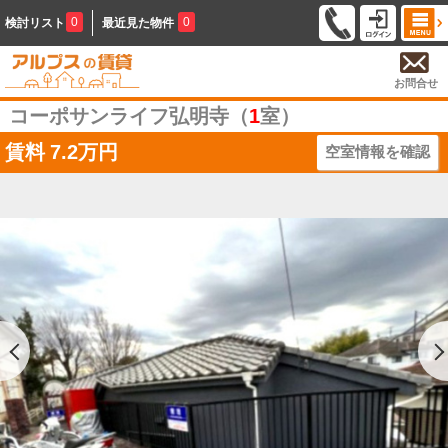
0
0
検討リスト
最近見た物件
お問合せ
コーポサンライフ弘明寺（
1
室）
賃料
7.2万円
空室情報を確認