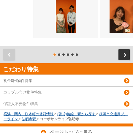
前
こだわり特集
礼金0円物件特集
カップル向け物件特集
保証人不要物件特集
横浜・関内・桜木町の賃貸情報
>
(賃貸)路線・駅から探す
>
横浜市交通局ブル
ーライン
>
弘明寺駅
>
コーポサンライフ弘明寺
ページトップに戻る