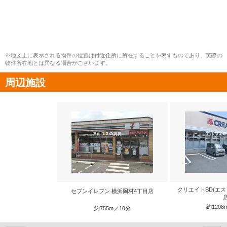
※地図上に表示される物件の位置は付近住所に所在することを表すものであり、実際の
物件所在地とは異なる場合がございます。
周辺施設
クリエイトSD(エス
セブンイレブン 横浜岡村4丁目店
約1208
約755m／10分