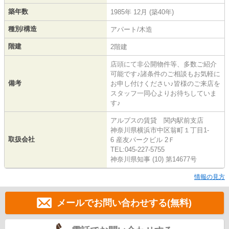
築年数
1985年 12月 (築40年)
種別/構造
アパート/木造
階建
2階建
店頭にて非公開物件等、多数ご紹介
可能です♪諸条件のご相談もお気軽に
備考
お申し付けください♪皆様のご来店を
スタッフ一同心よりお待ちしていま
す♪
アルプスの賃貸 関内駅前支店
神奈川県横浜市中区翁町１丁目1-
取扱会社
6 産友パークビル 2Ｆ
TEL:045-227-5755
神奈川県知事 (10) 第14677号
情報の見方
メールでお問い合わせする(無料)