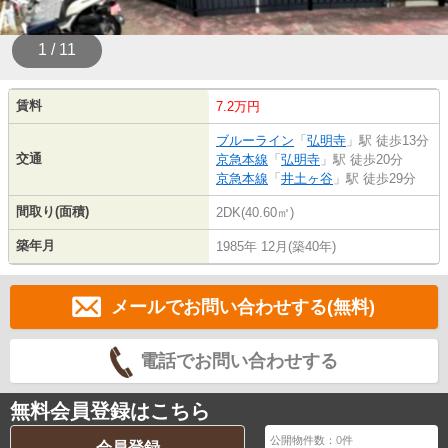
1 / 11
賃料
7.2万円
ブルーライン
「
弘明寺
」駅 徒歩13分
交通
京急本線
「
弘明寺
」駅 徒歩20分
京急本線
「
井土ヶ谷
」駅 徒歩29分
間取り(面積)
2DK(40.60㎡)
築年月
1985年 12月(築40年)
メールでお問い合わせする(無料)
電話でお問い合わせする
無料会員登録はこちら
公開物件数：
0
件
会員登録