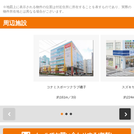
※地図上に表示される物件の位置は付近住所に所在することを表すものであり、実際の
物件所在地とは異なる場合がございます。
周辺施設
コナミスポーツクラブ磯子
スズキ
約161m／3分
約224
前