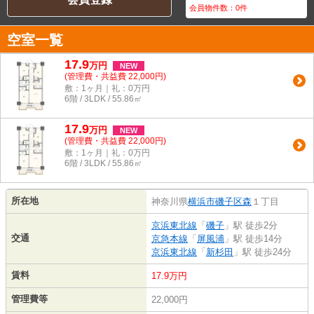
会員物件数：
0
件
空室一覧
17.9
万
円
NEW
(管理費・共益費 22,000円)
敷：1ヶ月｜礼：0万円
6階 / 3LDK / 55.86㎡
17.9
万
円
NEW
(管理費・共益費 22,000円)
敷：1ヶ月｜礼：0万円
6階 / 3LDK / 55.86㎡
所在地
神奈川県
横浜市磯子区
森
１丁目
京浜東北線
「
磯子
」駅 徒歩2分
交通
京急本線
「
屏風浦
」駅 徒歩14分
京浜東北線
「
新杉田
」駅 徒歩24分
賃料
17.9万円
管理費等
22,000円