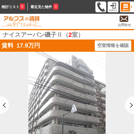
0
0
検討リスト
最近見た物件
お問合せ
ナイスアーバン磯子Ⅱ（
2
室）
賃料
17.9
万円
空室情報を確認