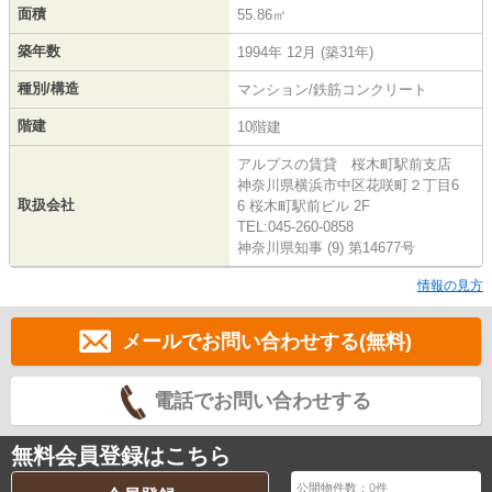
面積
55.86㎡
築年数
1994年 12月 (築31年)
種別/構造
マンション/鉄筋コンクリート
階建
10階建
アルプスの賃貸 桜木町駅前支店
神奈川県横浜市中区花咲町２丁目6
取扱会社
6 桜木町駅前ビル 2F
TEL:045-260-0858
神奈川県知事 (9) 第14677号
情報の見方
メールでお問い合わせする(無料)
電話でお問い合わせする
無料会員登録はこちら
公開物件数：
0
件