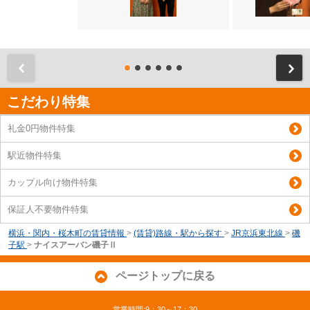
前
こだわり特集
礼金0円物件特集
駅近物件特集
カップル向け物件特集
保証人不要物件特集
横浜・関内・桜木町の賃貸情報
>
(賃貸)路線・駅から探す
>
JR京浜東北線
>
磯
子駅
>
ナイスアーバン磯子Ⅱ
ページトップに戻る
営業時間:9：30～17：30