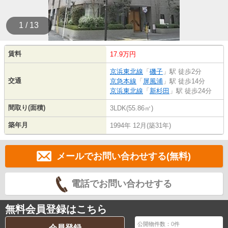
1 / 13
賃料
17.9万円
京浜東北線
「
磯子
」駅 徒歩2分
交通
京急本線
「
屏風浦
」駅 徒歩14分
京浜東北線
「
新杉田
」駅 徒歩24分
間取り(面積)
3LDK(55.86㎡)
築年月
1994年 12月(築31年)
メールでお問い合わせする(無料)
電話でお問い合わせする
無料会員登録はこちら
公開物件数：
0
件
会員登録