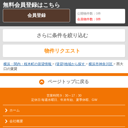
無料会員登録はこちら
公開物件数：
0
件
会員登録
会員物件数：
0
件
さらに条件を絞り込む
物件リクエスト
横浜・関内・桜木町の賃貸情報
>
(賃貸)地域から探す
>
横浜市神奈川区
>
西大
口の賃貸
ページトップに戻る
営業時間:9：30～17：30
定休日:毎週水曜日、年末年始、夏季休暇、GW
ホーム
会社概要