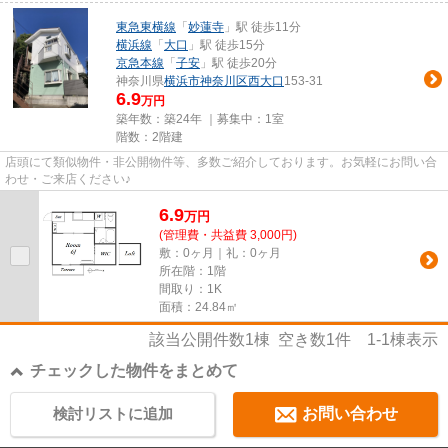
東急東横線
「
妙蓮寺
」駅 徒歩11分
横浜線
「
大口
」駅 徒歩15分
京急本線
「
子安
」駅 徒歩20分
神奈川県
横浜市神奈川区
西大口
153-31
6.9
万円
築年数：築24年 ｜募集中：
1室
階数：2階建
店頭にて類似物件・非公開物件等、多数ご紹介しております。お気軽にお問い合
わせ・ご来店ください♪
6.9
万
円
(管理費・共益費 3,000円)
敷：0ヶ月｜礼：0ヶ月
所在階：1階
間取り：1K
面積：24.84㎡
該当公開件数
1
棟 空き数
1
件
1-1
棟表示
チェックした物件をまとめて
検討リストに追加
お問い合わせ