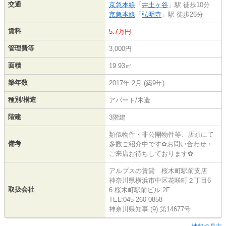
交通
京急本線
「
井土ヶ谷
」駅 徒歩10分
京急本線
「
弘明寺
」駅 徒歩26分
賃料
5.7万円
管理費等
3,000円
面積
19.93㎡
築年数
2017年 2月 (築9年)
種別/構造
アパート/木造
階建
3階建
類似物件・非公開物件等、店頭にて
備考
多数ご紹介中です✿お問い合わせ・
ご来店お待ちしております✿
アルプスの賃貸 桜木町駅前支店
神奈川県横浜市中区花咲町２丁目6
取扱会社
6 桜木町駅前ビル 2F
TEL:045-260-0858
神奈川県知事 (9) 第14677号