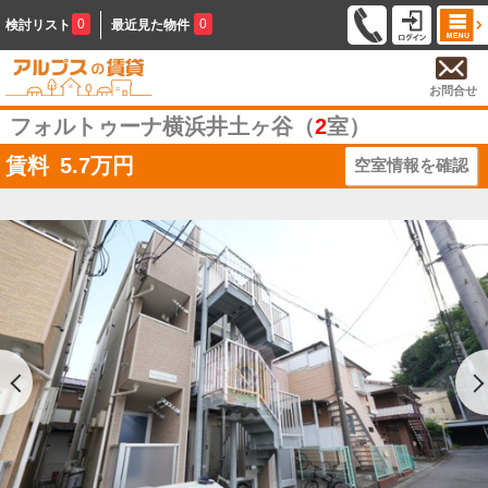
0
0
検討リスト
最近見た物件
お問合せ
フォルトゥーナ横浜井土ヶ谷（
2
室）
賃料
5.7
万円
空室情報を確認