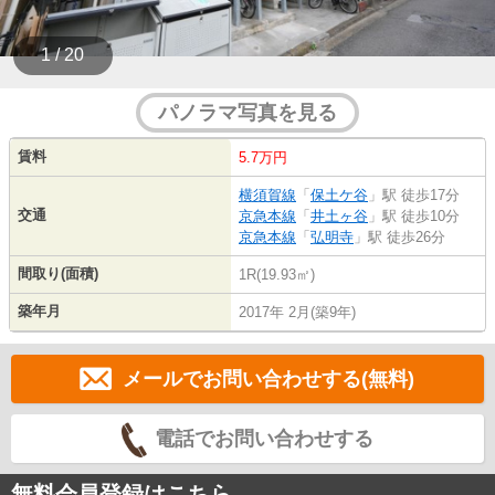
1 / 20
パノラマ写真を見る
賃料
5.7万円
横須賀線
「
保土ケ谷
」駅 徒歩17分
交通
京急本線
「
井土ヶ谷
」駅 徒歩10分
京急本線
「
弘明寺
」駅 徒歩26分
間取り(面積)
1R(19.93㎡)
築年月
2017年 2月(築9年)
メールでお問い合わせする(無料)
電話でお問い合わせする
無料会員登録はこちら