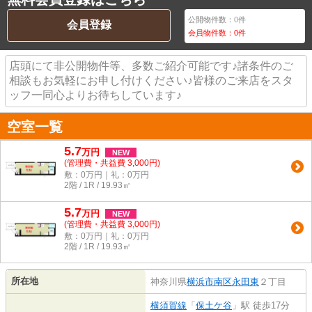
公開物件数：
0
件
会員登録
会員物件数：
0
件
店頭にて非公開物件等、多数ご紹介可能です♪諸条件のご
相談もお気軽にお申し付けください♪皆様のご来店をスタ
ッフ一同心よりお待ちしています♪
空室一覧
5.7
万
円
NEW
(管理費・共益費 3,000円)
敷：0万円｜礼：0万円
2階 / 1R / 19.93㎡
5.7
万
円
NEW
(管理費・共益費 3,000円)
敷：0万円｜礼：0万円
2階 / 1R / 19.93㎡
所在地
神奈川県
横浜市南区
永田東
２丁目
横須賀線
「
保土ケ谷
」駅 徒歩17分