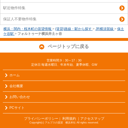
駅近物件特集
保証人不要物件特集
横浜・関内・桜木町の賃貸情報
>
(賃貸)路線・駅から探す
>
JR横須賀線
>
保土
ケ谷駅
>
フォルトゥーナ横浜井土ヶ谷
ページトップに戻る
営業時間:9：30～17：30
定休日:毎週水曜日、年末年始、夏季休暇、GW
ホーム
会社概要
お問い合わせ
PCサイト
プライバシーポリシー
利用規約
｜アクセスマップ
｜
Copyright(c) アルプスの賃貸 横浜本社 All rights reserved.