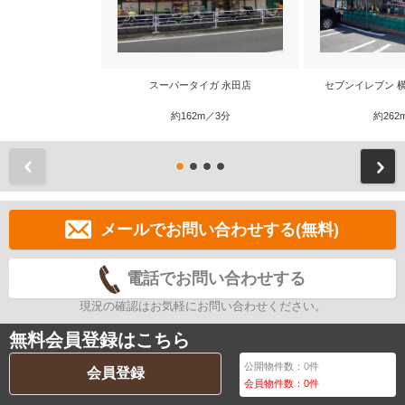
スーパータイガ 永田店
セブンイレブン 
約162m／3分
約262
前
メールでお問い合わせする(無料)
電話でお問い合わせする
現況の確認はお気軽にお問い合わせください。
無料会員登録はこちら
公開物件数：
0
件
会員登録
会員物件数：
0
件