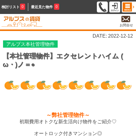
0
0
検討リスト
最近見た物件
お問合せ
DATE: 2022-12-12
アルプス本社管理物件
【本社管理物件】エクセレントハイム (ゝ
ω・)ノ＝●
～弊社管理物件～
初期費用オトクな新生活向け物件をご紹介♡
オートロック付きマンション◎