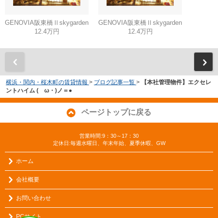
GENOVIA阪東橋Ⅱskygarden
GENOVIA阪東橋Ⅱskygarden
12.4万円
12.4万円
横浜・関内・桜木町の賃貸情報
>
ブログ記事一覧
>
【本社管理物件】エクセレ
ントハイム (ゝω・)ノ＝●
ページトップに戻る
営業時間:9：30～17：30
定休日:毎週水曜日、年末年始、夏季休暇、GW
ホーム
会社概要
お問い合わせ
PCサイト