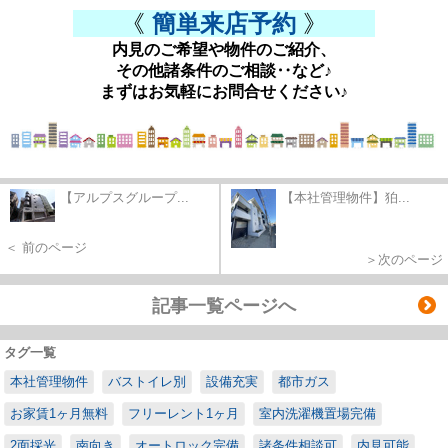
《
簡単来店予約
》
内見のご希望や物件のご紹介、
その他諸条件のご相談‥など♪
まずはお気軽にお問合せください♪
【アルプスグループ...
【本社管理物件】狛...
＜ 前のページ
＞次のページ
記事一覧ページへ
タグ一覧
本社管理物件
バストイレ別
設備充実
都市ガス
お家賃1ヶ月無料
フリーレント1ヶ月
室内洗濯機置場完備
2面採光
南向き
オートロック完備
諸条件相談可
内見可能