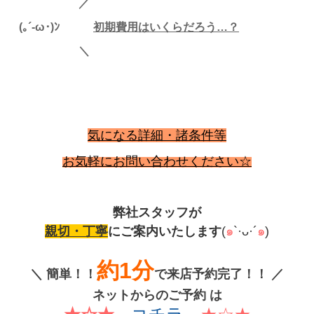
／
(｡´-ω･)ﾝ
初
期費用はいくらだろう…？
＼
気になる詳細・諸条件等
お気軽に
お問い合わせください☆
弊社スタッフが
親切・丁寧
にご案内いたします
(
๑
`·ᴗ·´
๑
)
約1分
＼
簡単！！
で来店予約完了！！
／
ネットからのご予約 は