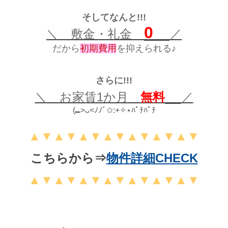
そしてなんと!!!
0
＼ 敷金・礼金
／
だから
初期費用
を抑えられる♪
さらに!!!
＼ お家賃1か月
無料
／
(⑉>ᴗ<ﾉﾉﾞ✩:+✧︎⋆ﾊﾟﾁﾊﾟﾁ
▲
▼
▲
▼
▲
▼
▲
▼
▲
▼
▲
▼
▲
▼
こちらから⇒
物件詳細CHECK
▲
▼
▲
▼
▲
▼
▲
▼
▲
▼
▲
▼
▲
▼