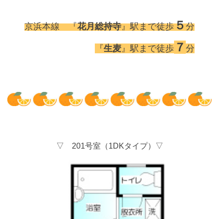
５
京浜本線 『
花月総持寺
』駅まで徒歩
分
７
『
生麦
』駅まで徒歩
分
▽ 201号室（1DKタイプ）▽