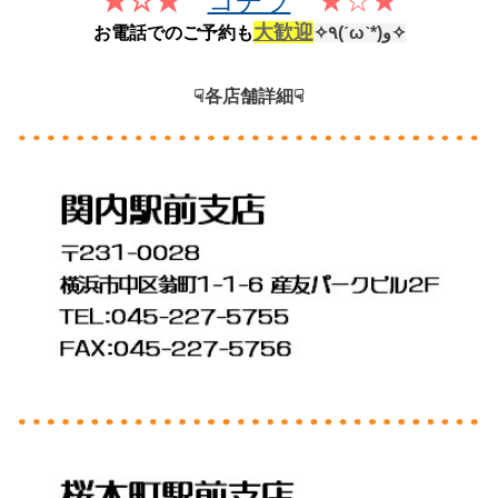
★☆★
コチラ
★☆★
大歓迎
お電話でのご予約も
✧٩(ˊωˋ*)و✧
☟各店舗詳細☟