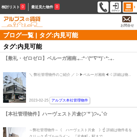
0
0
検討リスト
最近見た物件
お問合せ
ブログ一覧 | タグ:内見可能
タグ:内見可能
【敷礼・ゼロゼロ】ベルーガ湘南.｡.:*･‘(*°∇°*)’･*:.｡.
＼ 弊社管理物件のご紹介 ／ ▷▶ベルーガ湘南◀◁ 詳細は物...
2023-02-25
アルプス本社管理物件
【本社管理物件】ハーヴェスト片倉(੭˙꒳​˙)੭⋆｡˚✩
～弊社管理物件～《 ハーヴェスト片倉 》☝ 詳細は物件名を
クリック ☝ブルーライン 『片倉町』駅まで...