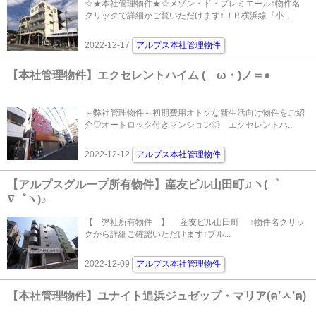
☆★本社管理物件★☆メゾン・ド・プレミエール↑物件名
クリックで詳細がご覧いただけます↑ＪＲ横浜線『小...
2022-12-17
アルプス本社管理物件
【本社管理物件】エクセレントハイム (ゝω・)ノ＝●
～弊社管理物件～初期費用オトクな新生活向け物件をご紹
介♡オートロック付きマンション◎ エクセレントハ...
2022-12-12
アルプス本社管理物件
【アルプスグループ所有物件】産友ビル山田町♫ヽ(゜
∇゜ヽ)♪
【 弊社所有物件 】 産友ビル山田町 ↑物件名クリッ
クから詳細ご確認いただけます↑ブル...
2022-12-09
アルプス本社管理物件
【本社管理物件】ユナイト追浜ジュゼップ・マリア(ฅ’ㅅ’ฅ)