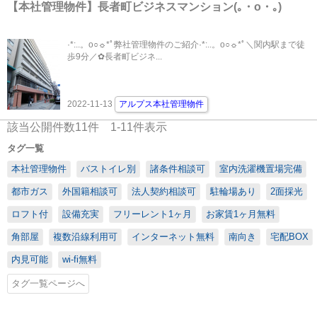
【本社管理物件】長者町ビジネスマンション(｡・o・｡)
·*:..。o○☼*ﾟ弊社管理物件のご紹介·*:..。o○☼*ﾟ＼関内駅まで徒
歩9分／✿長者町ビジネ...
2022-11-13
アルプス本社管理物件
該当公開件数
11
件
1-11
件表示
タグ一覧
本社管理物件
バストイレ別
諸条件相談可
室内洗濯機置場完備
都市ガス
外国籍相談可
法人契約相談可
駐輪場あり
2面採光
ロフト付
設備充実
フリーレント1ヶ月
お家賃1ヶ月無料
角部屋
複数沿線利用可
インターネット無料
南向き
宅配BOX
内見可能
wi-fi無料
タグ一覧ページへ