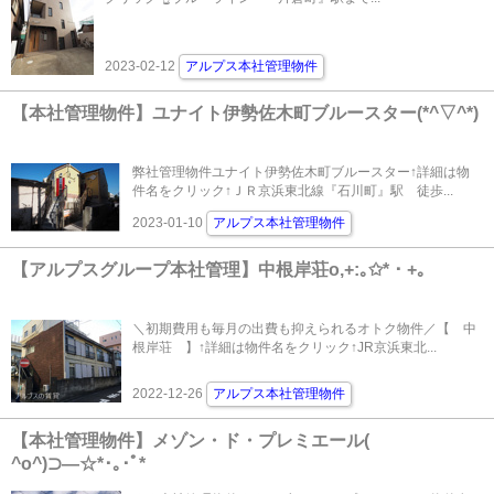
2023-02-12
アルプス本社管理物件
【本社管理物件】ユナイト伊勢佐木町ブルースター(*^▽^*)
弊社管理物件ユナイト伊勢佐木町ブルースター↑詳細は物
件名をクリック↑ＪＲ京浜東北線『石川町』駅 徒歩...
2023-01-10
アルプス本社管理物件
【アルプスグループ本社管理】中根岸荘o,+:｡✩*・+｡
＼初期費用も毎月の出費も抑えられるオトク物件／【 中
根岸荘 】↑詳細は物件名をクリック↑JR京浜東北...
2022-12-26
アルプス本社管理物件
【本社管理物件】メゾン・ド・プレミエール(
^o^)⊃―☆*･｡･ﾟ*