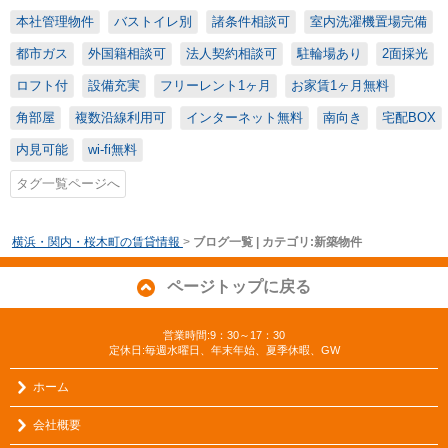
本社管理物件
バストイレ別
諸条件相談可
室内洗濯機置場完備
都市ガス
外国籍相談可
法人契約相談可
駐輪場あり
2面採光
ロフト付
設備充実
フリーレント1ヶ月
お家賃1ヶ月無料
角部屋
複数沿線利用可
インターネット無料
南向き
宅配BOX
内見可能
wi-fi無料
タグ一覧ページへ
横浜・関内・桜木町の賃貸情報
>
ブログ一覧 | カテゴリ:新築物件
ページトップに戻る
営業時間:9：30～17：30
定休日:毎週水曜日、年末年始、夏季休暇、GW
ホーム
会社概要