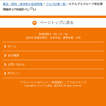
横浜・関内・桜木町の賃貸情報
>
ブログ記事一覧
>
☆アルプスグループ本社管
理物件☆TM池田✧ʕ̢̣̣̣̣̩̩̩̩·͡˔·ོɁ̡̣̣̣̣̩̩̩̩✧
ページトップに戻る
営業時間:9：30～17：30
定休日:毎週水曜日、年末年始、夏季休暇、GW
ホーム
会社概要
お問い合わせ
PCサイト
プライバシーポリシー
利用規約
｜アクセスマップ
｜
Copyright(c) アルプスの賃貸 横浜本社 All rights reserved.