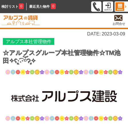
0
0
検討リスト
最近見た物件
お問合せ
DATE: 2023-03-09
アルプス本社管理物件
☆アルプスグループ本社管理物件☆TM池
田✧ʕ̢̣̣̣̣̩̩̩̩·͡˔·ོɁ̡̣̣̣̣̩̩̩̩✧