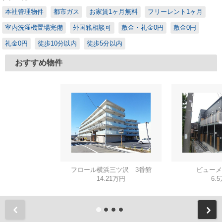
本社管理物件
都市ガス
お家賃1ヶ月無料
フリーレント1ヶ月
室内洗濯機置場完備
外国籍相談可
敷金・礼金0円
敷金0円
礼金0円
徒歩10分以内
徒歩5分以内
おすすめ物件
フロール横浜三ツ沢 3番館
ビューメ
14.21万円
6.