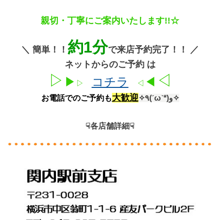
親切・丁寧にご案内いたします!!
☆
約1分
＼
簡単！！
で来店予約完了！！
／
ネットからのご予約 は
▷
◁
▶
コチラ
◀
▷
◁
大歓迎
お電話でのご予約も
✧٩(ˊωˋ*)و✧
☟各店舗詳細☟