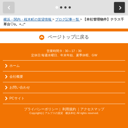
横浜・関内・桜木町の賃貸情報
>
ブログ記事一覧
>
【本社管理物件】テラス千
草台♡o。+..:*
ページトップに戻る
営業時間:9：30～17：30
定休日:毎週水曜日、年末年始、夏季休暇、GW
ホーム
会社概要
お問い合わせ
PCサイト
プライバシーポリシー
利用規約
｜アクセスマップ
｜
Copyright(c) アルプスの賃貸 横浜本社 All rights reserved.