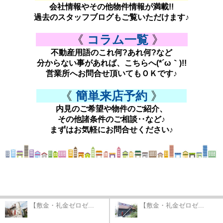
会社情報やその他物件情報が満載!!
過去のスタッフブログもご覧いただけます♪
《
コラム一覧
》
不動産用語のこれ何?あれ何?など
分からない事があれば、こちらへ(*´ω｀)!!
営業所へお問合せ頂いてもＯＫです♪
《
簡単来店予約
》
内見のご希望や物件のご紹介、
その他諸条件のご相談‥など♪
まずはお気軽にお問合せください♪
【敷金・礼金ゼロゼ...
【敷金・礼金ゼロゼ...