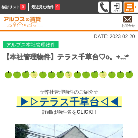
0
0
検討リスト
最近見た物件
お問合せ
DATE: 2023-02-20
アルプス本社管理物件
【本社管理物件】テラス千草台♡o。+..:*
☆弊社管理物件のご紹介☆
▶▷テラス千草台◁◀
詳細は物件名を
CLICK
!!!