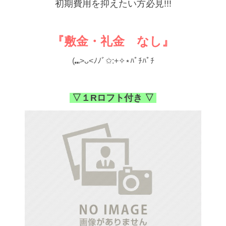
初期費用を抑えたい方必見!!!
『敷金・礼金 なし』
(⑉>ᴗ<ﾉﾉﾞ✩:+✧︎⋆ﾊﾟﾁﾊﾟﾁ
▽１Rロフト付き ▽