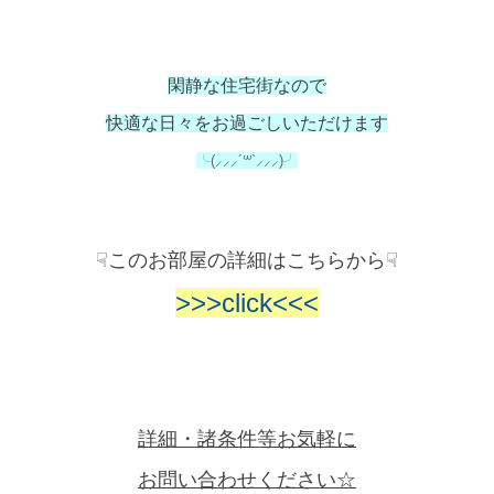
閑静な住宅街なので
快適な日々をお過ごしいただけます
╰(⸝⸝⸝´꒳`⸝⸝⸝)╯
☟このお部屋の詳細はこちらから☟
>>>click<<<
詳細・諸条件等お気軽に
お問い合わせください☆