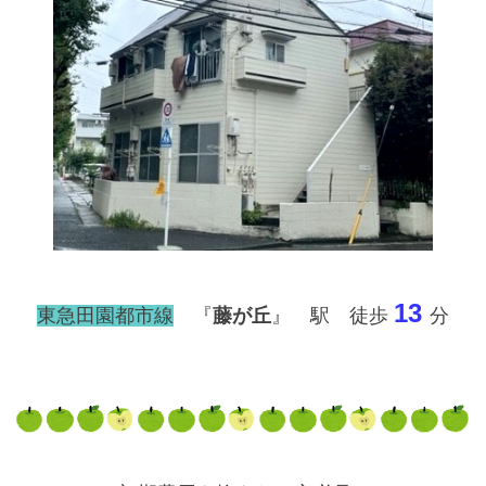
13
東急田園都市線
『
藤が丘
』 駅 徒歩
分