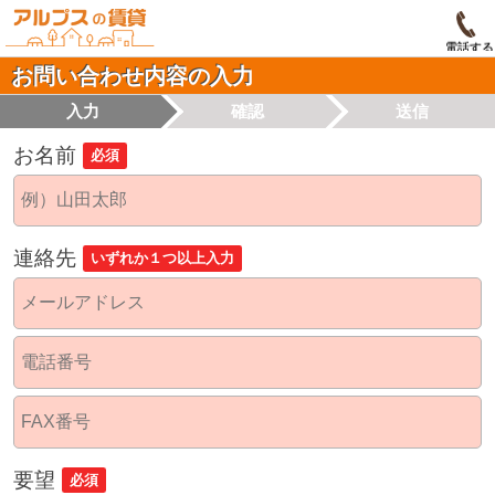
電話する
お問い合わせ内容の入力
入力
確認
送信
お名前
必須
連絡先
いずれか１つ以上入力
要望
必須