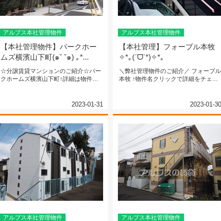
アルプス本社管理物件
アルプス本社管理物件
【本社管理物件】パークホー
【本社管理】フォーブル本牧
ムズ横濱山下町(๑˘ ˘๑) ｡*...
✧*｡(ˊᗜˋ*)✧*｡
☆分譲賃貸マンションのご紹介☆パー
＼弊社管理物件のご紹介／ フォーブル
クホームズ横濱山下町↑詳細は物件名
本牧 ↑物件名クリックで詳細をチェッ
をクリック↑ＪＲ京浜東北線『石川...
ク↑ＪＲ...
2023-01-31
2023-01-3
アルプス本社管理物件
アルプス本社管理物件