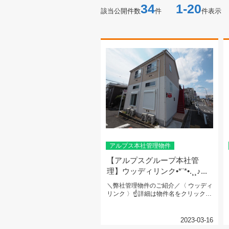
34
1-20
該当公開件数
件
件表示
アルプス本社管理物件
【アルプスグループ本社管
理】ウッディリンク•*¨*•.¸¸♪...
＼弊社管理物件のご紹介／〈 ウッディ
リンク 〉☝詳細は物件名をクリック☝
小田急江ノ島線 『南林間』駅...
2023-03-16