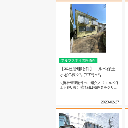
アルプス本社管理物件
【本社管理物件】エルベ保土
ヶ谷C棟✧*｡(ˊᗜˋ*)✧*｡
＼弊社管理物件のご紹介／〈 エルベ保
土ヶ谷C棟 〉☝詳細は物件名をクリッ
ク☝ＪＲ横須賀線 『保土ヶ谷...
2023-02-27