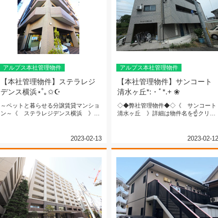
アルプス本社管理物件
アルプス本社管理物件
【本社管理物件】ステラレジ
【本社管理物件】サンコート
デンス横浜⋆˚｡✩☪︎
清水ヶ丘*:・ﾟ*.+ ❀
～ペットと暮らせる分譲賃貸マンショ
◇◆弊社管理物件◆◇《 サンコート
ン～《 ステラレジデンス横浜 》▲
清水ヶ丘 》詳細は物件名を☝クリッ
詳細は物件名をクリック▲ＪＲ各線...
ク☝京王線『東府中』駅 徒歩&n...
2023-02-13
2023-02-1