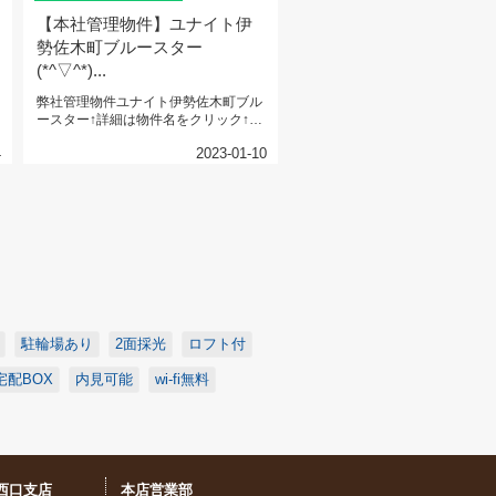
【本社管理物件】ユナイト伊
勢佐木町ブルースター
(*^▽^*)...
弊社管理物件ユナイト伊勢佐木町ブル
ースター↑詳細は物件名をクリック↑Ｊ
Ｒ京浜東北線『石川町』駅 徒歩...
4
2023-01-10
駐輪場あり
2面採光
ロフト付
宅配BOX
内見可能
wi-fi無料
西口支店
本店営業部