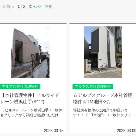
<<前へ
1
2
次へ>>
最初
アルプス本社管理物件
アルプス本社管理物件
【本社管理物件】ヒルサイド
☆アルプスグループ本社管理
レーン横浜山手(#^^#)
物件☆TM池田✧ʕ̢̣̣̣̣̩̩̩...
〈 ヒルサイドレーン横浜山手 〉↑物件
弊社所有物件のご紹介で御座いま
名クリックから詳細ご確認いただけま
す！！《 TM池田 》↑物件クリック
す。♪♪山手駅まで徒歩15分...
で詳細ご確認頂けます！！↑最寄駅ま...
2023-03-15
2023-03-0