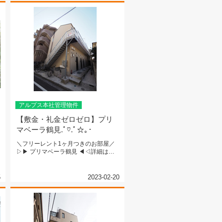
アルプス本社管理物件
【敷金・礼金ゼロゼロ】プリ
マベーラ鶴見.ﾟ♡.ﾟ☆｡･
＼フリーレント1ヶ月つきのお部屋／
▷▶ プリマベーラ鶴見 ◀◁詳細は物
件名をクリック！ＪＲ鶴見線『鶴...
5
2023-02-20