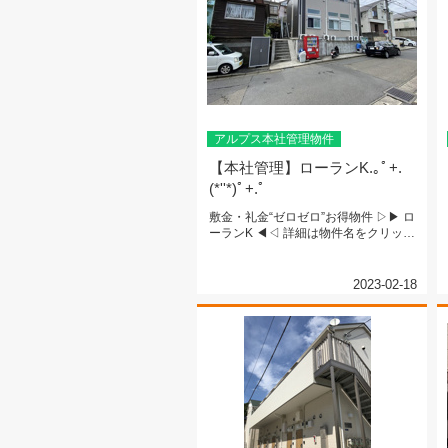
アルプス本社管理物件
【本社管理】ローランK.｡ﾟ+.
(*''*)ﾟ+.ﾟ
敷金・礼金“ゼロゼロ”お得物件 ▷▶ ロ
ーランK ◀◁ 詳細は物件名をクリッ
ク!...
2023-02-18