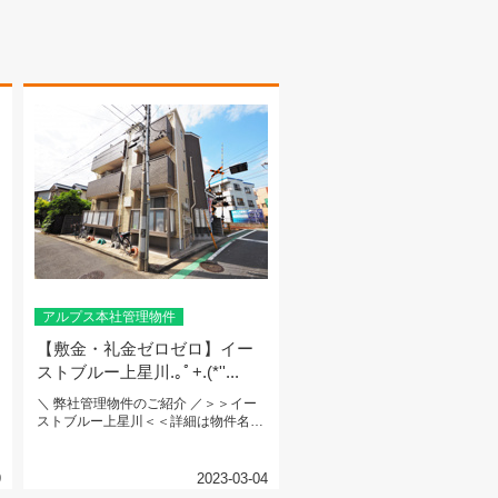
アルプス本社管理物件
【敷金・礼金ゼロゼロ】イー
ストブルー上星川.｡ﾟ+.(*''...
＼ 弊社管理物件のご紹介 ／＞＞イー
ストブルー上星川＜＜詳細は物件名を
CHECK...
9
2023-03-04