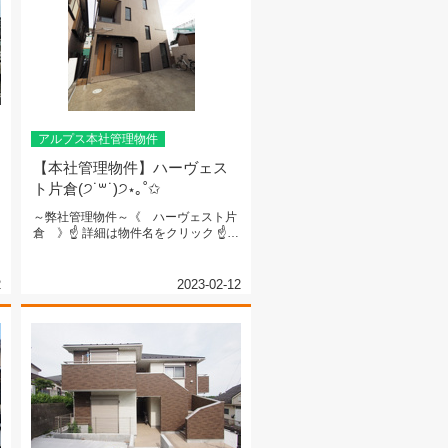
アルプス本社管理物件
【本社管理物件】ハーヴェス
ト片倉(੭˙꒳​˙)੭⋆｡˚✩
～弊社管理物件～《 ハーヴェスト片
倉 》☝ 詳細は物件名をクリック ☝ブ
ルーライン 『片倉町』駅まで...
2
2023-02-12