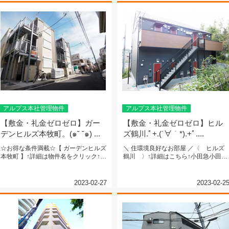
アルプス本社管理物件
アルプス本社管理物件
【敷金・礼金ゼロゼロ】ガー
【敷金・礼金ゼロゼロ】ヒル
デンヒルズ本牧町。(๑˘ ˘๑) ...
ズ鶴川.ﾟ+.(´∀｀*).+ﾟ....
☆お得な条件満載☆【 ガーデンヒルズ
＼ 住環境良好なお部屋 ／〈 ヒルズ
本牧町 】↑詳細は物件名をクリック↑京
鶴川 〉↑詳細はこちら↑小田急小田原
浜東北・根岸線『山手』駅 ...
線『鶴川』駅 徒歩...
2023-02-27
2023-02-2