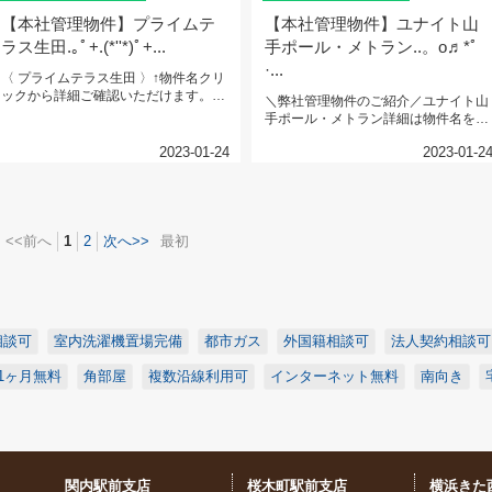
【本社管理物件】プライムテ
【本社管理物件】ユナイト山
ラス生田.｡ﾟ+.(*''*)ﾟ+...
手ポール・メトラン..。o♬*ﾟ
·...
〈 プライムテラス生田 〉↑物件名クリ
ックから詳細ご確認いただけます。小
＼弊社管理物件のご紹介／ユナイト山
田急線『生田』駅 徒歩 9 ...
手ポール・メトラン詳細は物件名を
CLICK！初期費用も毎月の出費も...
2023-01-24
2023-01-2
<<前へ
1
2
次へ>>
最初
相談可
室内洗濯機置場完備
都市ガス
外国籍相談可
法人契約相談可
1ヶ月無料
角部屋
複数沿線利用可
インターネット無料
南向き
関内駅前支店
桜木町駅前支店
横浜きた