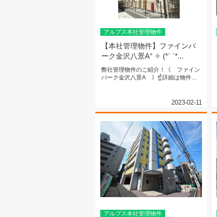
アルプス本社管理物件
【本社管理物件】ファインパ
ーク金沢八景A° ✧ (*´ `*...
弊社管理物件のご紹介！《 ファイン
パーク金沢八景A 》☝詳細は物件名
クリック☝京浜急行本線『金沢八景...
2023-02-11
アルプス本社管理物件