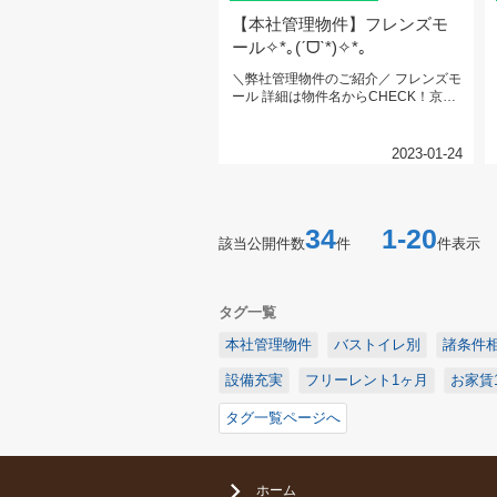
【本社管理物件】フレンズモ
ール✧*｡(ˊᗜˋ*)✧*｡
＼弊社管理物件のご紹介／ フレンズモ
ール 詳細は物件名からCHECK！京浜
急行線...
2023-01-24
34
1-20
該当公開件数
件
件表示
タグ一覧
本社管理物件
バストイレ別
諸条件
設備充実
フリーレント1ヶ月
お家賃
タグ一覧ページへ
ホーム