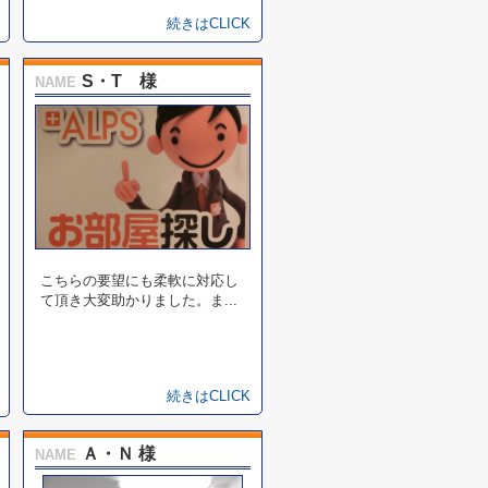
続きはCLICK
S・T 様
NAME
こちらの要望にも柔軟に対応し
て頂き大変助かりました。ま...
続きはCLICK
Ａ・Ｎ 様
NAME