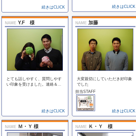
続きはCLICK
続きはCLICK
Y.F 様
加藤
NAME
NAME
とても話しやすく、質問しやす
大変親切にしていただき好印象
い印象を受けました。連絡＆...
でした
担当STAFF
続きはCLICK
続きはCLICK
Ｍ・Ｙ 様
Ｋ・Ｙ 様
NAME
NAME