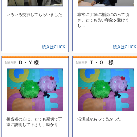
いろいろ交渉してもらいました
非常に丁寧に相談にのって頂
き、とても良い印象を受けま
し...
続きはCLICK
続きはCLICK
Ｄ・Ｙ 様
Ｔ・Ｏ 様
NAME
NAME
担当者の方に、とても親切で丁
清潔感があって良かった
寧に説明して下さり、助かり...