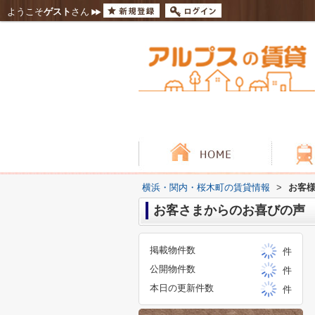
ようこそ
ゲスト
さん
横浜・関内・桜木町の賃貸情報
>
お客
お客さまからのお喜びの声
掲載物件数
件
公開物件数
件
本日の更新件数
件