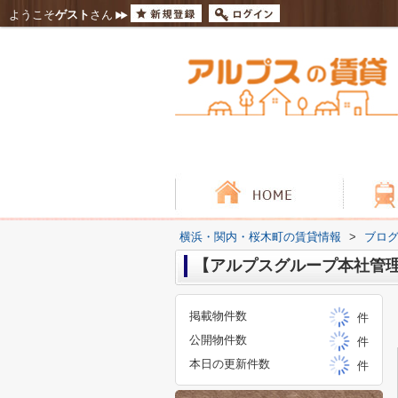
ようこそ
ゲスト
さん
横浜・関内・桜木町の賃貸情報
>
ブロ
【アルプスグループ本社管
掲載物件数
件
公開物件数
件
本日の更新件数
件