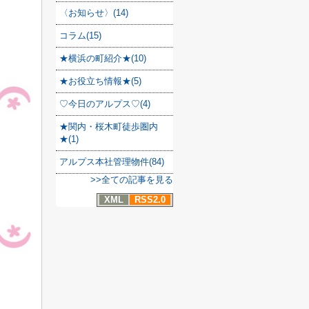
〈お知らせ〉(14)
コラム(15)
★横浜の町紹介★(10)
★お役立ち情報★(5)
♡今日のアルプス♡(4)
★関内・桜木町徒歩圏内
★(1)
アルプス本社管理物件(84)
>>全ての記事を見る
XML
RSS2.0