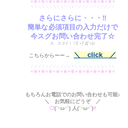
★
☆
★
☆
★
☆
★
☆
★
☆
★
☆
★
☆
★
☆
★
☆
★
☆
★
☆
★
＼＼＼＼＼＼＼＼＼＼＼∨／／／／／／／／／／／
さらにさらに・・・‼
簡単な必須項目の入力
だけで
今スグお問い合わせ完了☆
ス、スゴイ！！Σヽ(ﾟДﾟ○)ﾉ
＼ click ／
こちらからーー→
／／／／／／／／／／／∧＼＼＼＼＼＼＼＼＼＼＼
★
☆
★
☆
★
☆
★
☆
★
☆
★
☆
★
☆
★
☆
★
☆
★
☆
★
☆
★
もちろんお電話でのお問い合わせも可能♪
＼ お気軽にどうぞ ／
♡
(´･ω･`) 人(´･ω･`)
♡