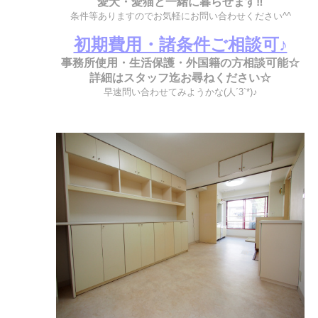
愛犬・愛猫と一緒に暮らせます
‼
条件等ありますのでお気軽にお問い合わせください^^
初期費用・諸条件ご相談可♪
事務所使用・生活保護・外国籍の方相談可能☆
詳細はスタッフ迄お尋ねください☆
早速問い合わせてみようかな(人´3`*)♪