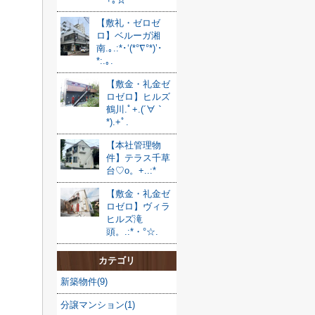
【敷礼・ゼロゼ
ロ】ベルーガ湘
南.｡.:*･‘(*°∇°*)’･
*:.｡.
【敷金・礼金ゼ
ロゼロ】ヒルズ
鶴川.ﾟ+.(´∀｀
*).+ﾟ.
【本社管理物
件】テラス千草
台♡o。+..:*
【敷金・礼金ゼ
ロゼロ】ヴィラ
ヒルズ滝
頭。.:*・°☆.
カテゴリ
新築物件(9)
分譲マンション(1)