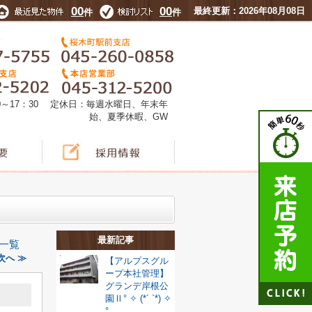
00
00
最終更新：2026年08月08日
件
件
0～17：30 定休日：毎週水曜日、年末年
始、夏季休暇、GW
最新記事
一覧
次へ ≫
【アルプスグル
ープ本社管理】
グランデ岸根公
園Ⅱ° ✧ (*´ `*) ✧
°