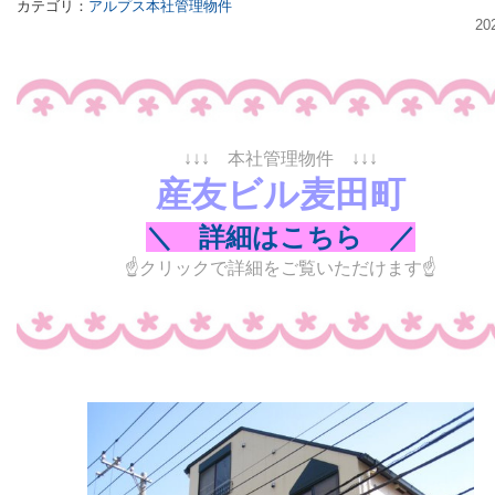
カテゴリ：
アルプス本社管理物件
20
↓
↓
↓ 本社管理物件
↓
↓
↓
産友ビル麦田町
＼ 詳細はこちら ／
☝クリックで詳細をご覧いただけます☝