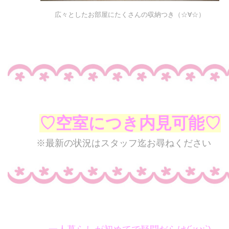
広々としたお部屋にたくさんの収納つき（☆∀☆）
♡空室につき内見可能
♡
※最新の状況はスタッフ迄お尋ねください