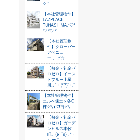
✧ °
【本社管理物件】
LAZPLACE
TUNASHIMA.*♡*
♡.*♡.*
【本社管理物
件】クローバー
アベニュ
ー.。.:*☆
【敷金・礼金ゼ
ロゼロ】イース
トブルー上星
川.｡ﾟ+.(*''*)ﾟ+.ﾟ
【本社管理物件】
エルベ保土ヶ谷C
棟✧*｡(ˊᗜˋ*)✧*｡
【敷金・礼金ゼ
ロゼロ】ガーデ
ンヒルズ本牧
町。(๑˘ ˘๑) ｡*・
+｡☆ °