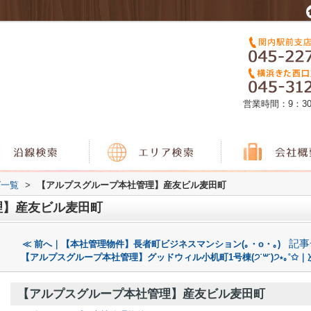
営業時間：9：3
グ一覧
>
【アルプスグループ本社管理】産友ビル麦田町
理】産友ビル麦田町
記事
≪ 前へ｜【本社管理物件】長者町ビジネスマンション(｡・o・｡)
【アルプスグループ本社管理】グッドウィル小机町1号棟(੭˙꒳​˙)੭⋆｡˚✩｜
【アルプスグループ本社管理】産友ビル麦田町