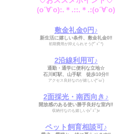
♡おススメポイント
♡
(o´∀`o):.＊
.
:
:.
＊
.
:(o´∀`o)
敷金礼金0円♪
新生活に嬉しい
条件
、敷金礼金0‼
初期費用が抑えられそう
(*ﾟｪﾟ*)
2沿線利用可♪
通勤・通学に便利な立地☆
石川町駅、山手駅 徒歩10分
‼
アクセス良好なのが嬉しい
(*´ω`)
2面採光・南西向き♪
開放感のある使い勝手良好な室内‼
収納付なのも嬉しい(vﾟｪﾟ)v
ペット飼育相談可♪