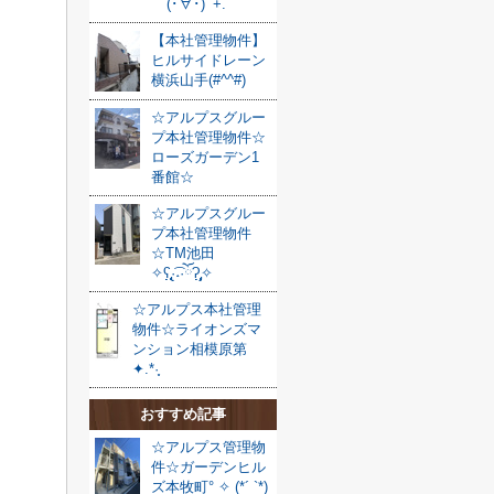
(･∀･)ﾟ+.ﾟ
【本社管理物件】
ヒルサイドレーン
横浜山手(#^^#)
☆アルプスグルー
プ本社管理物件☆
ローズガーデン1
番館☆
☆アルプスグルー
プ本社管理物件
☆TM池田
✧ʕ̢̣̣̣̣̩̩̩̩·͡˔·ོɁ̡̣̣̣̣̩̩̩̩✧
☆アルプス本社管理
物件☆ライオンズマ
ンション相模原第
✦.*·̩͙
おすすめ記事
☆アルプス管理物
件☆ガーデンヒル
ズ本牧町° ✧ (*´ `*)