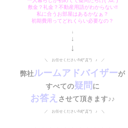
一人暮らしが初めてで疑問だらけ
(´;ω;`)
敷金？礼金？不動産用語がわからない‼
私に合うお部屋はあるかなぁ？
初期費用ってどれくらい必要なの？
↓
↓
↓
＼
お任せください‼d(*´Д`*)ゞ♪
／
ルームアドバイザー
弊社
が
疑問
すべての
に
お答え
させて頂きます♪♪
／ お任せください‼d(*´Д`*)ゞ♪ ＼