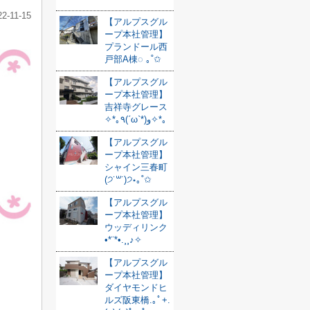
22-11-15
【アルプスグル
ープ本社管理】
プランドール西
戸部A棟◌ ｡˚✩
【アルプスグル
ープ本社管理】
吉祥寺グレース
✧*｡٩(ˊωˋ*)و✧*｡
【アルプスグル
ープ本社管理】
シャイン三春町
(੭˙꒳​˙)੭⋆｡˚✩
【アルプスグル
ープ本社管理】
ウッディリンク
•*¨*•.¸¸♪✧
【アルプスグル
ープ本社管理】
ダイヤモンドヒ
ルズ阪東橋.｡ﾟ+.