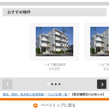
おすすめ物件
ソオワ横浜根岸
ソオワ
9.5万円
9.
横浜・関内・桜木町の賃貸情報
>
ブログ記事一覧
>
【新店舗開店のお知らせ】
ページトップに戻る