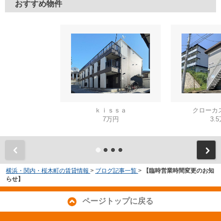
おすすめ物件
ｋｉｓｓａ
クローカ
7万円
3.
横浜・関内・桜木町の賃貸情報
>
ブログ記事一覧
>
【臨時営業時間変更のお知
らせ】
ページトップに戻る