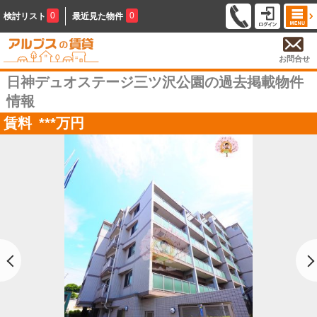
0
0
検討リスト
最近見た物件
お問合せ
日神デュオステージ三ツ沢公園の過去掲載物件
情報
賃料
***
万円