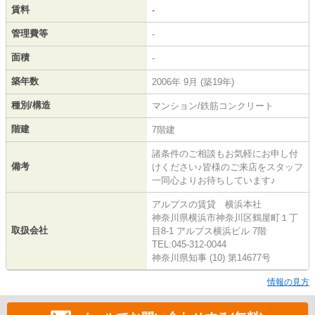
賃料
-
管理費等
-
面積
-
築年数
2006年 9月 (築19年)
種別/構造
マンション/鉄筋コンクリート
階建
7階建
諸条件のご相談もお気軽にお申し付
備考
けください♪皆様のご来店をスタッフ
一同心よりお待ちしています♪
アルプスの賃貸 横浜本社
神奈川県横浜市神奈川区鶴屋町１丁
取扱会社
目8-1 アルプス横浜ビル 7階
TEL:045-312-0044
神奈川県知事 (10) 第14677号
情報の見方