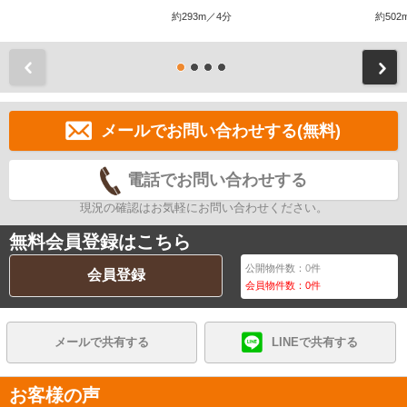
約293m／4分
約502
前
メールでお問い合わせする(無料)
電話でお問い合わせする
現況の確認はお気軽にお問い合わせください。
無料会員登録はこちら
公開物件数：
0
件
会員登録
会員物件数：
0
件
メールで共有する
LINEで共有する
お客様の声