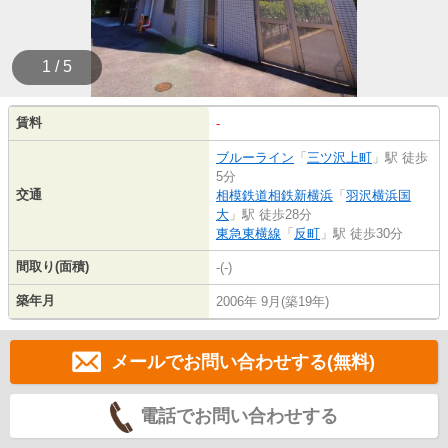
1 / 5
賃料
-
ブルーライン
「
三ツ沢上町
」駅 徒歩
5分
交通
相模鉄道相鉄新横浜
「
羽沢横浜国
大
」駅 徒歩28分
東急東横線
「
反町
」駅 徒歩30分
間取り(面積)
-(-)
築年月
2006年 9月(築19年)
メールでお問い合わせする(無料)
電話でお問い合わせする