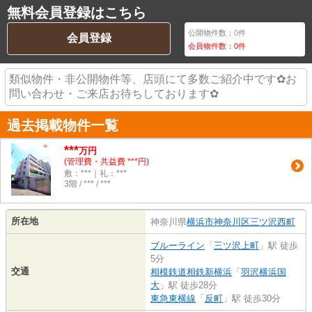
無料会員登録はこちら
公開物件数：
0
件
会員登録
会員物件数：
0
件
類似物件・非公開物件等、店頭にて多数ご紹介中です✿お
問い合わせ・ご来店お待ちしております✿
過去掲載物件一覧
***
万円
(管理費・共益費 ***円)
敷：***｜礼：***
3階 / *** / ***
所在地
神奈川県
横浜市神奈川区
三ツ沢西町
ブルーライン
「
三ツ沢上町
」駅 徒歩
5分
交通
相模鉄道相鉄新横浜
「
羽沢横浜国
大
」駅 徒歩28分
東急東横線
「
反町
」駅 徒歩30分