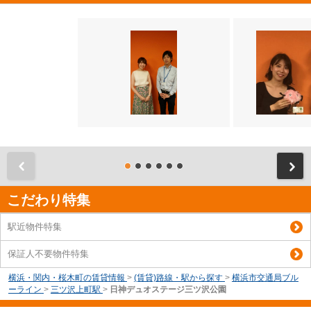
前
こだわり特集
駅近物件特集
保証人不要物件特集
横浜・関内・桜木町の賃貸情報
>
(賃貸)路線・駅から探す
>
横浜市交通局ブル
ーライン
>
三ツ沢上町駅
>
日神デュオステージ三ツ沢公園