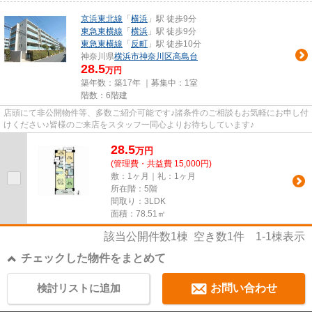
京浜東北線
「
横浜
」駅 徒歩9分
東急東横線
「
横浜
」駅 徒歩9分
東急東横線
「
反町
」駅 徒歩10分
神奈川県
横浜市神奈川区
高島台
28.5
万円
築年数：築17年 ｜募集中：
1室
階数：6階建
店頭にて非公開物件等、多数ご紹介可能です♪諸条件のご相談もお気軽にお申し付
けください♪皆様のご来店をスタッフ一同心よりお待ちしています♪
28.5
万
円
(管理費・共益費 15,000円)
敷：1ヶ月｜礼：1ヶ月
所在階：5階
間取り：3LDK
面積：78.51㎡
該当公開件数
1
棟 空き数
1
件
1-1
棟表示
チェックした物件をまとめて
検討リストに追加
お問い合わせ