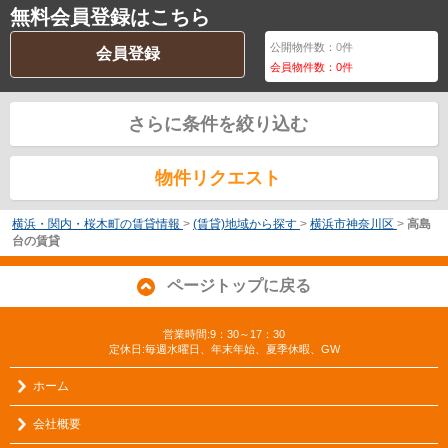
無料会員登録はこちら
公開物件数：
0
件
会員登録
会員物件数：
0
件
さらに条件を絞り込む
物件リクエスト
横浜・関内・桜木町の賃貸情報
>
(賃貸)地域から探す
>
横浜市神奈川区
>
高島
台の賃貸
ページトップに戻る
営業時間:9：30～17：30
定休日:毎週水曜日、年末年始、夏季休暇、GW
ホーム
会社概要