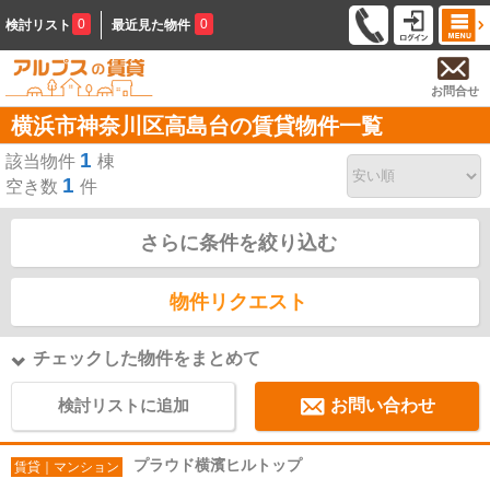
0
0
検討リスト
最近見た物件
お問合せ
横浜市神奈川区高島台の賃貸物件一覧
1
該当物件
棟
1
空き数
件
さらに条件を絞り込む
物件リクエスト
チェックした物件をまとめて
検討リストに追加
お問い合わせ
プラウド横濱ヒルトップ
賃貸｜マンション