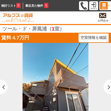
0
0
検討リスト
最近見た物件
お問合せ
ツール・ド・屏風浦（
1
室）
賃料
4.7万円
空室情報を確認