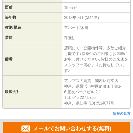
面積
18.67㎡
築年数
2015年 3月 (築11年)
種別/構造
アパート/木造
階建
2階建
店頭にて非公開物件等、多数ご紹介
可能です♪諸条件のご相談もお気軽に
備考
お申し付けください♪皆様のご来店を
スタッフ一同心よりお待ちしていま
す♪
アルプスの賃貸 関内駅前支店
神奈川県横浜市中区翁町１丁目1-
取扱会社
6 産友パークビル 2Ｆ
TEL:045-227-5755
神奈川県知事 (10) 第14677号
情報の見方
メールでお問い合わせする(無料)