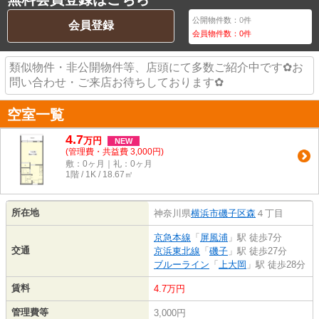
公開物件数：
0
件
会員登録
会員物件数：
0
件
類似物件・非公開物件等、店頭にて多数ご紹介中です✿お
問い合わせ・ご来店お待ちしております✿
空室一覧
4.7
万
円
NEW
(管理費・共益費 3,000円)
敷：0ヶ月｜礼：0ヶ月
1階 / 1K / 18.67㎡
所在地
神奈川県
横浜市磯子区
森
４丁目
京急本線
「
屏風浦
」駅 徒歩7分
交通
京浜東北線
「
磯子
」駅 徒歩27分
ブルーライン
「
上大岡
」駅 徒歩28分
賃料
4.7万円
管理費等
3,000円