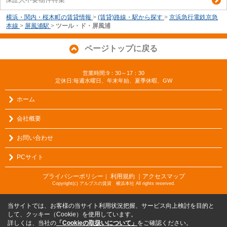
横浜・関内・桜木町の賃貸情報
>
(賃貸)路線・駅から探す
>
京浜急行電鉄京急
本線
>
屏風浦駅
>
ツール・ド・屏風浦
ページトップに戻る
営業時間:9：30～17：30
定休日:毎週水曜日、年末年始、夏季休暇、GW
ホーム
会社概要
お問い合わせ
PCサイト
プライバシーポリシー
利用規約
｜アクセスマップ
｜
Copyright(c) アルプスの賃貸 横浜本社 All rights reserved.
当サイトでは、お客様の当サイト利用状況把握、サービス向上検討を目的と
して、クッキー（Cookie）を使用しています。
詳しくは、当社の
「Cookieの取扱いについて」
をご確認ください。