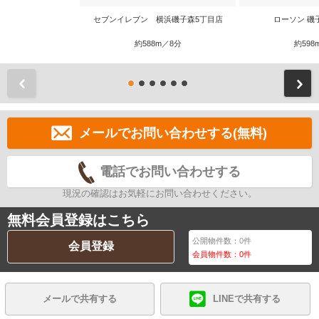
セブンイレブン 横浜磯子森5丁目店
ローソン 磯
約588m／8分
約598
前
メールでお問い合わせする(無料)
電話でお問い合わせする
現況の確認はお気軽にお問い合わせください。
無料会員登録はこちら
公開物件数：
0
件
会員登録
会員物件数：
0
件
メールで共有する
LINEで共有する