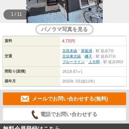
1 / 11
パノラマ写真を見る
賃料
4.7万円
京急本線
「
屏風浦
」駅 徒歩7分
交通
京浜東北線
「
磯子
」駅 徒歩27分
ブルーライン
「
上大岡
」駅 徒歩28分
間取り(面積)
1K(18.67㎡)
築年月
2015年 3月(築11年)
メールでお問い合わせする(無料)
電話でお問い合わせする
無料会員登録はこちら