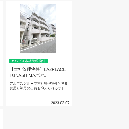
アルプス本社管理物件
【本社管理物件】LAZPLACE
TUNASHIMA.*♡*...
アルプスグループ本社管理物件＼初期
費用も毎月の出費も抑えられるオトク
物件／ 【ＬAZＰLACE TU...
7
2023-03-07