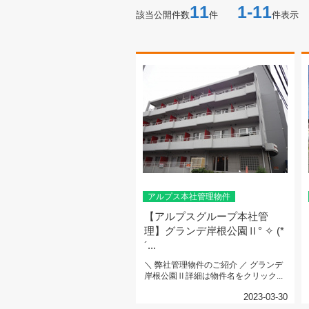
11
1-11
該当公開件数
件
件表示
アルプス本社管理物件
【アルプスグループ本社管
理】グランデ岸根公園Ⅱ° ✧ (*
´...
＼ 弊社管理物件のご紹介 ／ グランデ
岸根公園Ⅱ詳細は物件名をクリック...
2023-03-30