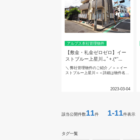
アルプス本社管理物件
【敷金・礼金ゼロゼロ】イー
ストブルー上星川.｡ﾟ+.(*''...
＼ 弊社管理物件のご紹介 ／＞＞イー
ストブルー上星川＜＜詳細は物件名を
CHECK...
2023-03-04
11
1-11
該当公開件数
件
件表示
タグ一覧