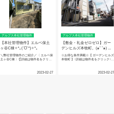
アルプス本社管理物件
アルプス本社管理物件
【本社管理物件】エルベ保土
【敷金・礼金ゼロゼロ】ガー
ヶ谷C棟✧*｡(ˊᗜˋ*)✧*｡
デンヒルズ本牧町。(๑˘ ˘๑) ...
＼弊社管理物件のご紹介／〈 エルベ保
☆お得な条件満載☆【 ガーデンヒルズ
土ヶ谷C棟 〉☝詳細は物件名をクリッ
本牧町 】↑詳細は物件名をクリック↑京
ク☝ＪＲ横須賀線 『保土ヶ谷...
浜東北・根岸線『山手』駅 ...
2023-02-27
2023-02-2