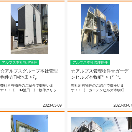
アルプス本社管理物件
アルプス本社管理物件
☆アルプスグループ本社管理
☆アルプス管理物件☆ガーデ
物件☆TM池田✧ʕ̢̣̣̣̣̩̩̩...
ンヒルズ本牧町° ✧ (*´ `*...
弊社所有物件のご紹介で御座いま
弊社所有物件のご紹介で御座いま
す！！《 TM池田 》↑物件クリック
す！！《 ガーデンヒルズ本牧町 》
で詳細ご確認頂けます！！↑最寄駅ま...
↑物件クリックで詳細ご確認頂けま
す！...
2023-03-09
2023-03-0