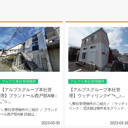
アルプス本社管理物件
アルプス本社管理物件
【アルプスグループ本社管
【アルプスグループ本社管
理】プランドール西戸部A棟◌
理】ウッディリンク•*¨*•.¸¸♪...
｡˚✩...
＼弊社管理物件のご紹介／〈 ウッディ
リンク 〉☝詳細は物件名をクリック☝
＼ 弊社管理物件のご紹介 ／ プランド
小田急江ノ島線 『南林間』駅...
ール西戸部A棟 詳細は...
2023-03-30
2023-03-1