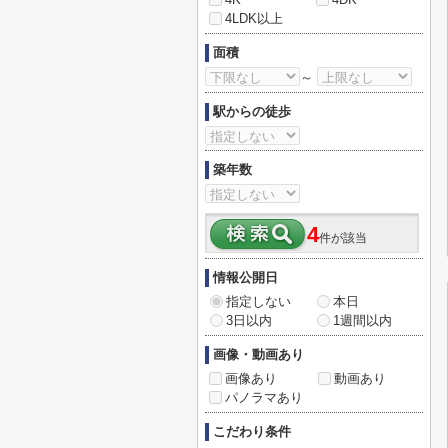
4LDK以上
面積
～
駅からの徒歩
築年数
4
件が該当
情報公開日
指定しない
本日
3日以内
1週間以内
画像・動画あり
画像あり
動画あり
パノラマあり
こだわり条件