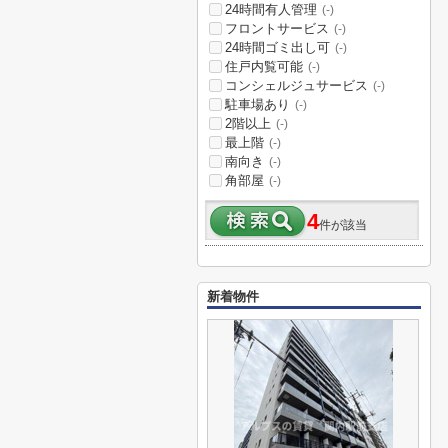
24時間有人管理
(-)
フロントサービス
(-)
24時間ゴミ出し可
(-)
住戸内覧可能
(-)
コンシェルジュサービス
(-)
駐車場あり
(-)
2階以上
(-)
最上階
(-)
南向き
(-)
角部屋
(-)
4
件が該当
新着物件