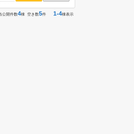
4
5
1-4
当公開件数
棟 空き数
件
棟表示