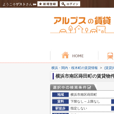
ようこそ
ゲスト
さん
横浜・関内・桜木町の賃貸情報
>
(賃貸
横浜市南区蒔田町の賃貸物
地域
横浜市南区蒔田町
賃料
下限なし～上限なし
駅徒歩
指定しない