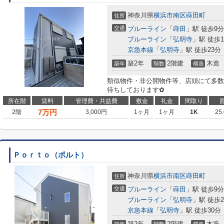
神奈川県
横浜市南区
蒔田町
住所
交通
ブルーライン
「
蒔田
」駅 徒歩9分
ブルーライン
「
弘明寺
」駅 徒歩1
京急本線
「
弘明寺
」駅 徒歩23分
築2年
2階建
木造
築年
階数
構造
類似物件・非公開物件等、店頭にて多数
待ちしております✿
所在階
賃料
管理費・共益費
敷金
礼金
間取り
7
万円
2階
3,000円
1ヶ月
1ヶ月
1K
25
Ｐｏｒｔｏ（ポルト）
神奈川県
横浜市南区
蒔田町
住所
交通
ブルーライン
「
蒔田
」駅 徒歩9分
ブルーライン
「
弘明寺
」駅 徒歩2
京急本線
「
弘明寺
」駅 徒歩30分
築2年
2階建
木造