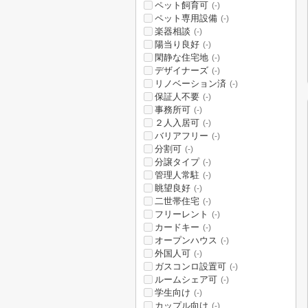
ペット飼育可
(-)
ペット専用設備
(-)
楽器相談
(-)
陽当り良好
(-)
閑静な住宅地
(-)
デザイナーズ
(-)
リノベーション済
(-)
保証人不要
(-)
事務所可
(-)
２人入居可
(-)
バリアフリー
(-)
分割可
(-)
分譲タイプ
(-)
管理人常駐
(-)
眺望良好
(-)
二世帯住宅
(-)
フリーレント
(-)
カードキー
(-)
オープンハウス
(-)
外国人可
(-)
ガスコンロ設置可
(-)
ルームシェア可
(-)
学生向け
(-)
カップル向け
(-)