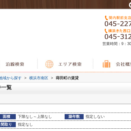
営業時間：9：3
)地域から探す
>
横浜市南区
>
蒔田町の賃貸
件一覧
面積
下限なし～上限なし
築年数
指定しない
間取り
指定なし