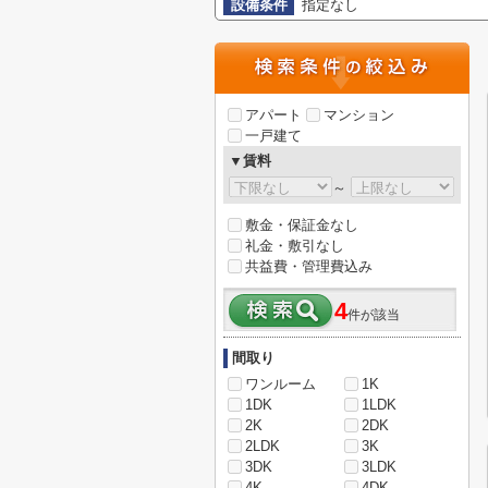
設備条件
指定なし
アパート
マンション
一戸建て
▼賃料
～
敷金・保証金なし
礼金・敷引なし
共益費・管理費込み
4
件が該当
間取り
ワンルーム
1K
1DK
1LDK
2K
2DK
2LDK
3K
3DK
3LDK
4K
4DK