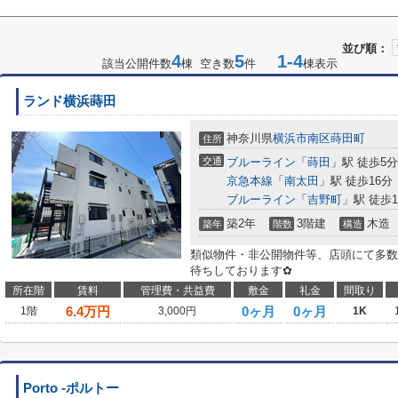
並び順：
4
5
1-4
該当公開件数
棟 空き数
件
棟表示
ランド横浜蒔田
神奈川県
横浜市南区
蒔田町
住所
交通
ブルーライン
「
蒔田
」駅 徒歩5分
京急本線
「
南太田
」駅 徒歩16分
ブルーライン
「
吉野町
」駅 徒歩1
築2年
3階建
木造
築年
階数
構造
類似物件・非公開物件等、店頭にて多数
待ちしております✿
所在階
賃料
管理費・共益費
敷金
礼金
間取り
6.4
万円
0ヶ月
0ヶ月
1階
3,000円
1K
Porto -ポルトー