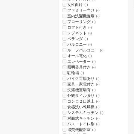
女性向け
(-)
ファミリー向け
(-)
室内洗濯機置場
(-)
フローリング
(-)
ロフト付き
(-)
メゾネット
(-)
ベランダ
(-)
バルコニー
(-)
ルーフバルコニー
(-)
オール電化
(-)
エレベーター
(-)
照明器具付き
(-)
駐輪場
(-)
バイク置場あり
(-)
家具・家電付き
(-)
洗濯機置場有
(-)
外観タイル張り
(-)
コンロ２口以上
(-)
食器洗い乾燥機
(-)
システムキッチン
(-)
対面式キッチン
(-)
バス・トイレ別
(-)
追焚機能浴室
(-)