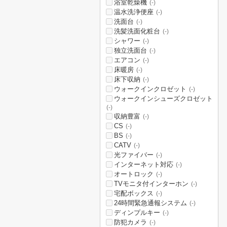
浴室乾燥機
(-)
温水洗浄便座
(-)
洗面台
(-)
洗髪洗面化粧台
(-)
シャワー
(-)
独立洗面台
(-)
エアコン
(-)
床暖房
(-)
床下収納
(-)
ウォークインクロゼット
(-)
ウォークインシューズクロゼット
(-)
収納豊富
(-)
CS
(-)
BS
(-)
CATV
(-)
光ファイバー
(-)
インターネット対応
(-)
オートロック
(-)
TVモニタ付インターホン
(-)
宅配ボックス
(-)
24時間緊急通報システム
(-)
ディンプルキー
(-)
防犯カメラ
(-)