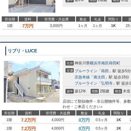
築年
階数
構造
所在階
賃料
管理費・共益費
敷金
礼金
間取り
7
万円
1階
3,000円
1ヶ月
1ヶ月
1K
25
リブリ・LUCE
神奈川県
横浜市南区
蒔田町
住所
交通
ブルーライン
「
蒔田
」駅 徒歩5分
京急本線
「
南太田
」駅 徒歩18分
ブルーライン
「
弘明寺
」駅 徒歩1
築12年
2階建
木造
築年
階数
構造
店頭にて類似物件・非公開物件等、多数
わせ・ご来店ください♪
所在階
賃料
管理費・共益費
敷金
礼金
間取り
7.2
万円
0万円
1階
4,000円
0.5ヶ月
1K
7.2
万円
0万円
1階
4,000円
0.5ヶ月
1K