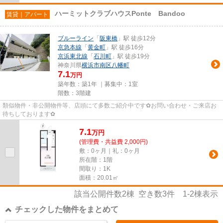
ハーミットクラブハウスPonte Bandoo
賃貸｜アパート
ブルーライン
「
阪東橋
」駅 徒歩12分
京急本線
「
黄金町
」駅 徒歩16分
京浜東北線
「
石川町
」駅 徒歩19分
神奈川県
横浜市南区
八幡町
7.1
万円
築年数：築1年 ｜募集中：
1室
階数：3階建
類似物件・非公開物件等、店頭にて多数ご紹介中です✿お問い合わせ・ご来店お
待ちしております✿
7.1
万
円
(管理費・共益費 2,000円)
敷：0ヶ月｜礼：0ヶ月
所在階：1階
間取り：1K
面積：20.01㎡
該当公開件数
2
棟 空き数
3
件
1-2
棟表示
チェックした物件をまとめて