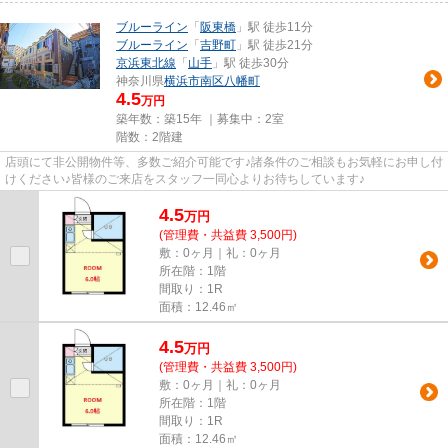
ブルーライン
「
阪東橋
」駅 徒歩11分
ブルーライン
「
吉野町
」駅 徒歩21分
京浜東北線
「
山手
」駅 徒歩30分
神奈川県
横浜市南区
八幡町
4.5
万円
築年数：築15年 ｜募集中：
2室
階数：2階建
店頭にて非公開物件等、多数ご紹介可能です♪諸条件のご相談もお気軽にお申し付
けください♪皆様のご来店をスタッフ一同心よりお待ちしています♪
4.5
万
円
(管理費・共益費 3,500円)
敷：0ヶ月｜礼：0ヶ月
所在階：1階
間取り：1R
面積：12.46㎡
4.5
万
円
(管理費・共益費 3,500円)
敷：0ヶ月｜礼：0ヶ月
所在階：1階
間取り：1R
面積：12.46㎡