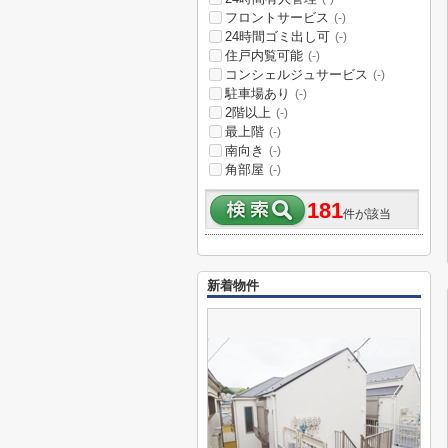
フロントサービス
(-)
24時間ゴミ出し可
(-)
住戸内覧可能
(-)
コンシェルジュサービス
(-)
駐車場あり
(-)
2階以上
(-)
最上階
(-)
南向き
(-)
角部屋
(-)
181
件が該当
新着物件