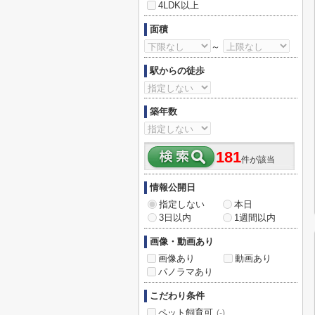
4LDK以上
面積
～
駅からの徒歩
築年数
181
件が該当
情報公開日
指定しない
本日
3日以内
1週間以内
画像・動画あり
画像あり
動画あり
パノラマあり
こだわり条件
ペット飼育可
(-)