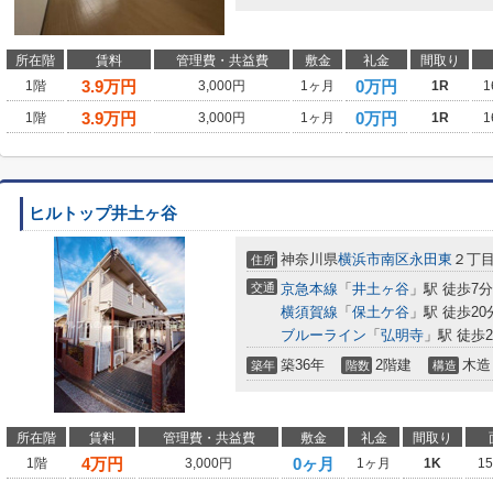
所在階
賃料
管理費・共益費
敷金
礼金
間取り
3.9
万円
0万円
1階
3,000円
1ヶ月
1R
1
3.9
万円
0万円
1階
3,000円
1ヶ月
1R
1
ヒルトップ井土ヶ谷
神奈川県
横浜市南区
永田東
２丁
住所
交通
京急本線
「
井土ヶ谷
」駅 徒歩7分
横須賀線
「
保土ケ谷
」駅 徒歩20
ブルーライン
「
弘明寺
」駅 徒歩2
築36年
2階建
木造
築年
階数
構造
所在階
賃料
管理費・共益費
敷金
礼金
間取り
4
万円
0ヶ月
1階
3,000円
1ヶ月
1K
1