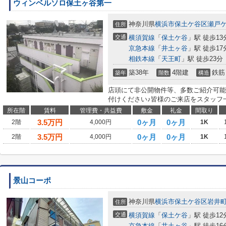
ウィンベルソロ保土ヶ谷第一
神奈川県
横浜市保土ケ谷区
瀬戸
住所
交通
横須賀線
「
保土ケ谷
」駅 徒歩13
京急本線
「
井土ヶ谷
」駅 徒歩17
相鉄本線
「
天王町
」駅 徒歩23分
築38年
4階建
鉄筋
築年
階数
構造
店頭にて非公開物件等、多数ご紹介可能
付けください♪皆様のご来店をスタッフ
所在階
賃料
管理費・共益費
敷金
礼金
間取り
3.5
万円
0ヶ月
0ヶ月
2階
4,000円
1K
3.5
万円
0ヶ月
0ヶ月
2階
4,000円
1K
景山コーポ
神奈川県
横浜市保土ケ谷区
岩井
住所
交通
横須賀線
「
保土ケ谷
」駅 徒歩12
京急本線
「
井土ヶ谷
」駅 徒歩16