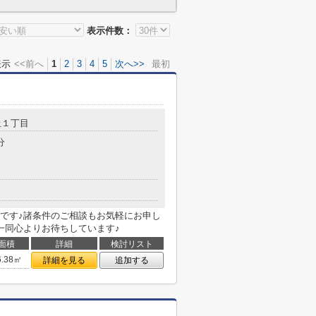
表示件数：
表示
<<前へ
1
2
3
4
5
次へ>>
最初
丘
１丁目
分
です♪諸条件のご相談もお気軽にお申し
一同心よりお待ちしています♪
面積
詳細
検討リスト
6.38㎡
詳細を見る
追加する