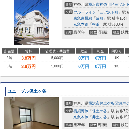
神奈川県
横浜市神奈川区
三ツ沢
住所
交通
ブルーライン
「
三ツ沢下町
」駅 
東急東横線
「
反町
」駅 徒歩16分
京急本線
「
横浜
」駅 徒歩30分
築38年
3階建
鉄骨
築年
階数
構造
所在階
賃料
管理費・共益費
敷金
礼金
間取り
3.8
万円
0万円
0万円
3階
5,000円
1K
3.8
万円
0万円
0万円
3階
5,000円
1K
ユニーブル保土ヶ谷
神奈川県
横浜市保土ケ谷区
瀬戸
住所
交通
横須賀線
「
保土ケ谷
」駅 徒歩7分
京急本線
「
井土ヶ谷
」駅 徒歩15
築35年
5階建
鉄筋
築年
階数
構造