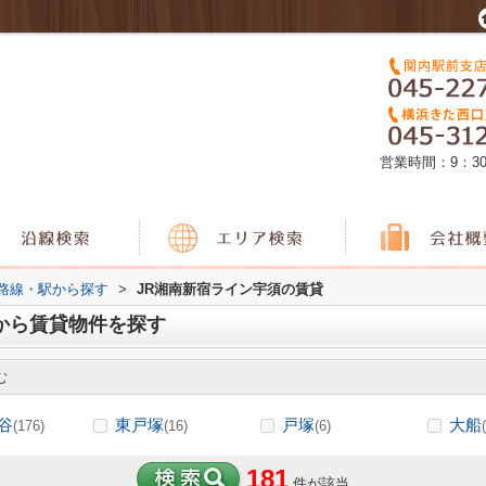
営業時間：9：3
)路線・駅から探す
>
JR湘南新宿ライン宇須の賃貸
から賃貸物件を探す
む
谷
東戸塚
戸塚
大船
(176)
(16)
(6)
181
件が該当