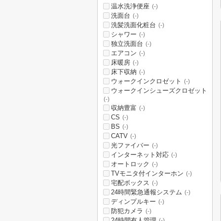
温水洗浄便座
(-)
洗面台
(-)
洗髪洗面化粧台
(-)
シャワー
(-)
独立洗面台
(-)
エアコン
(-)
床暖房
(-)
床下収納
(-)
ウォークインクロゼット
(-)
ウォークインシューズクロゼット
(-)
収納豊富
(-)
CS
(-)
BS
(-)
CATV
(-)
光ファイバー
(-)
インターネット対応
(-)
オートロック
(-)
TVモニタ付インターホン
(-)
宅配ボックス
(-)
24時間緊急通報システム
(-)
ディンプルキー
(-)
防犯カメラ
(-)
24時間有人管理
(-)