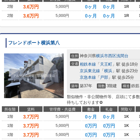
3.6
万円
0ヶ月
0ヶ月
2階
5,000円
1R
3.6
万円
0ヶ月
0ヶ月
2階
5,000円
1R
フレンドポート横浜第八
神奈川県
横浜市西区
浅間台
住所
交通
相鉄本線
「
天王町
」駅 徒歩18分
京浜東北線
「
横浜
」駅 徒歩23分
京急本線
「
戸部
」駅 徒歩25分
築37年
3階建
鉄筋
築年
階数
構造
類似物件・非公開物件等、店頭にて多数
待ちしております✿
所在階
賃料
管理費・共益費
敷金
礼金
間取り
3.7
万円
0ヶ月
0ヶ月
1階
5,000円
1K
3.7
万円
0万円
0万円
1階
5,000円
1K
3.7
万円
0万円
0万円
1階
5,000円
1K