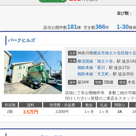
並び順：
181
366
1-30
該当公開件数
棟 空き数
件
棟
パークヒルズ
神奈川県
横浜市保土ケ谷区
桜ケ
住所
交通
横須賀線
「
保土ケ谷
」駅 徒歩14
相鉄本線
「
星川
」駅 徒歩17分
相鉄本線
「
天王町
」駅 徒歩20分
築34年
2階建
木造
築年
階数
構造
店頭にて非公開物件等、多数ご紹介可能
付けください♪皆様のご来店をスタッフ
所在階
賃料
管理費・共益費
敷金
礼金
間取り
3.5
万円
2階
2,000円
1ヶ月
1ヶ月
1K
1