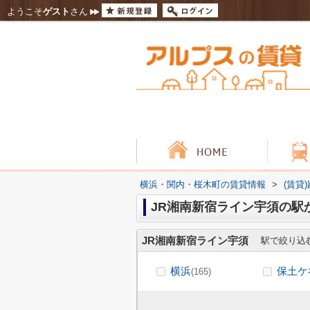
ようこそ
ゲスト
さん
横浜・関内・桜木町の賃貸情報
>
(賃貸
JR湘南新宿ライン宇須の駅
JR湘南新宿ライン宇須
駅で絞り込
横浜
保土ケ
(165)