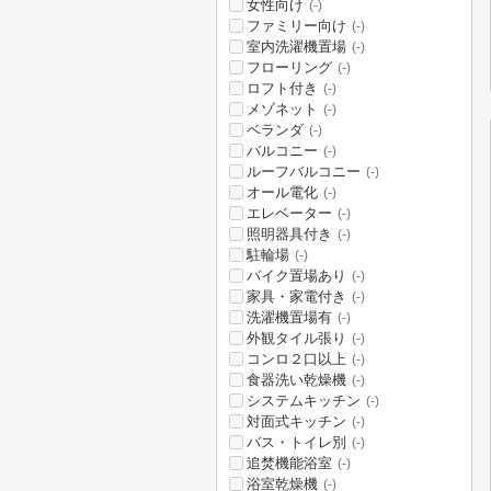
女性向け
(-)
ファミリー向け
(-)
室内洗濯機置場
(-)
フローリング
(-)
ロフト付き
(-)
メゾネット
(-)
ベランダ
(-)
バルコニー
(-)
ルーフバルコニー
(-)
オール電化
(-)
エレベーター
(-)
照明器具付き
(-)
駐輪場
(-)
バイク置場あり
(-)
家具・家電付き
(-)
洗濯機置場有
(-)
外観タイル張り
(-)
コンロ２口以上
(-)
食器洗い乾燥機
(-)
システムキッチン
(-)
対面式キッチン
(-)
バス・トイレ別
(-)
追焚機能浴室
(-)
浴室乾燥機
(-)