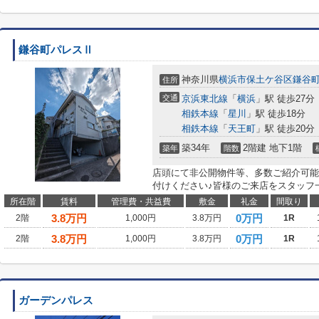
鎌谷町パレスⅡ
神奈川県
横浜市保土ケ谷区
鎌谷
住所
交通
京浜東北線
「
横浜
」駅 徒歩27分
相鉄本線
「
星川
」駅 徒歩18分
相鉄本線
「
天王町
」駅 徒歩20分
築34年
2階建 地下1階
築年
階数
店頭にて非公開物件等、多数ご紹介可能
付けください♪皆様のご来店をスタッフ
所在階
賃料
管理費・共益費
敷金
礼金
間取り
3.8
万円
0万円
2階
1,000円
3.8万円
1R
3.8
万円
0万円
2階
1,000円
3.8万円
1R
ガーデンパレス