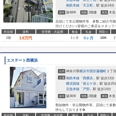
相鉄本線
「
天王町
」駅 徒歩24分
築48年
2階建
木造
築年
階数
構造
店頭にて非公開物件等、多数ご紹介可能
付けください♪皆様のご来店をスタッフ
所在階
賃料
管理費・共益費
敷金
礼金
間取り
3.6
万円
0ヶ月
2階
-
1ヶ月
1DK
2
エステート西横浜
神奈川県
横浜市西区
藤棚町
２丁
住所
交通
相鉄本線
「
西横浜
」駅 徒歩13分
横須賀線
「
保土ケ谷
」駅 徒歩25
京急本線
「
戸部
」駅 徒歩14分
築36年
2階建
木造
築年
階数
構造
類似物件・非公開物件等、店頭にて多数
待ちしております✿
所在階
賃料
管理費・共益費
敷金
礼金
間取り