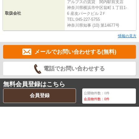
アルプスの賃貸 関内駅前支店
神奈川県横浜市中区翁町１丁目1-
取扱会社
6 産友パークビル 2Ｆ
TEL:045-227-5755
神奈川県知事 (10) 第14677号
情報の見方
メールでお問い合わせする(無料)
電話でお問い合わせする
無料会員登録はこちら
公開物件数：
0
件
会員登録
会員物件数：
0
件