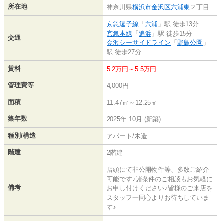
所在地
神奈川県
横浜市金沢区
六浦東
２丁目
京急逗子線
「
六浦
」駅 徒歩13分
京急本線
「
追浜
」駅 徒歩15分
交通
金沢シーサイドライン
「
野島公園
」
駅 徒歩27分
賃料
5.2万円～5.5万円
管理費等
4,000円
面積
11.47㎡～12.25㎡
築年数
2025年 10月 (新築)
種別/構造
アパート/木造
階建
2階建
店頭にて非公開物件等、多数ご紹介
可能です♪諸条件のご相談もお気軽に
備考
お申し付けください♪皆様のご来店を
スタッフ一同心よりお待ちしていま
す♪