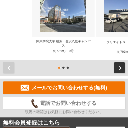
関東学院大学 横浜・金沢八景キャンパ
クリエイトＳ・
ス
約773m／10分
約797
前
メールでお問い合わせする(無料)
電話でお問い合わせする
現況の確認はお気軽にお問い合わせください。
無料会員登録はこちら