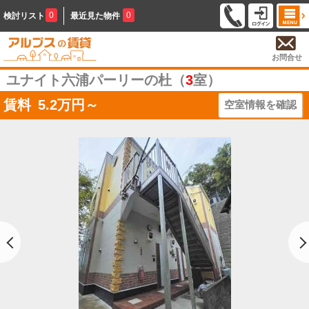
0
0
検討リスト
最近見た物件
お問合せ
ユナイト六浦パーリーの杜（
3
室）
賃料
5.2
万円～
空室情報を確認