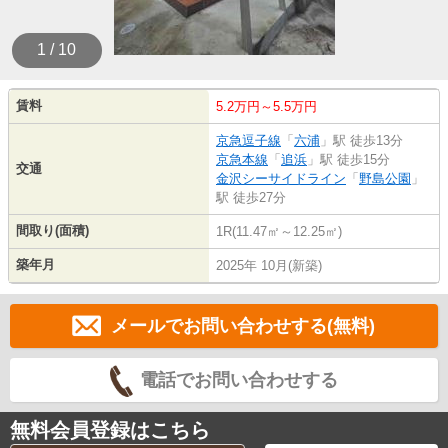
1 / 10
賃料
5.2万円～5.5万円
京急逗子線
「
六浦
」駅 徒歩13分
京急本線
「
追浜
」駅 徒歩15分
交通
金沢シーサイドライン
「
野島公園
」
駅 徒歩27分
間取り(面積)
1R(11.47㎡～12.25㎡)
築年月
2025年 10月(新築)
メールでお問い合わせする(無料)
電話でお問い合わせする
無料会員登録はこちら