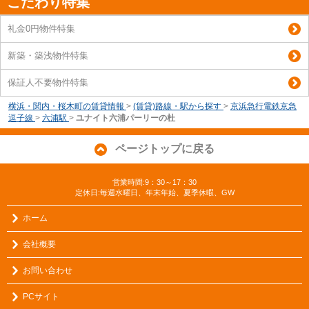
こだわり特集
礼金0円物件特集
新築・築浅物件特集
保証人不要物件特集
横浜・関内・桜木町の賃貸情報
>
(賃貸)路線・駅から探す
>
京浜急行電鉄京急
逗子線
>
六浦駅
>
ユナイト六浦パーリーの杜
ページトップに戻る
営業時間:9：30～17：30
定休日:毎週水曜日、年末年始、夏季休暇、GW
ホーム
会社概要
お問い合わせ
PCサイト