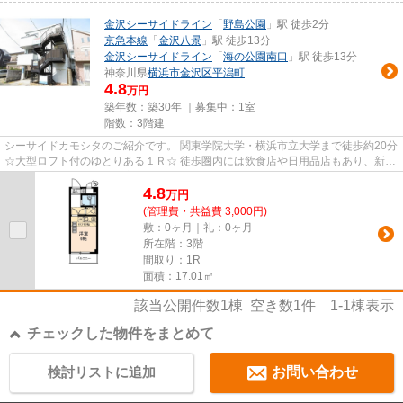
金沢シーサイドライン
「
野島公園
」駅 徒歩2分
京急本線
「
金沢八景
」駅 徒歩13分
金沢シーサイドライン
「
海の公園南口
」駅 徒歩13分
神奈川県
横浜市金沢区
平潟町
4.8
万円
築年数：築30年 ｜募集中：
1室
階数：3階建
シーサイドカモシタのご紹介です。 関東学院大学・横浜市立大学まで徒歩約20分
☆大型ロフト付のゆとりある１Ｒ☆ 徒歩圏内には飲食店や日用品店もあり、新生
活スタートにおすすめの立地...
4.8
万
円
(管理費・共益費 3,000円)
敷：0ヶ月｜礼：0ヶ月
所在階：3階
間取り：1R
面積：17.01㎡
該当公開件数
1
棟 空き数
1
件
1-1
棟表示
チェックした物件をまとめて
検討リストに追加
お問い合わせ