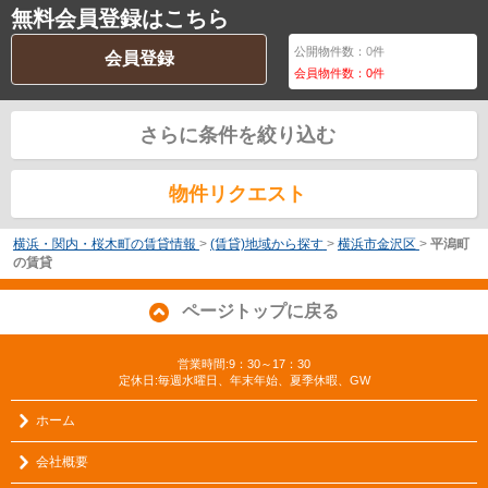
無料会員登録はこちら
公開物件数：
0
件
会員登録
会員物件数：
0
件
さらに条件を絞り込む
物件リクエスト
横浜・関内・桜木町の賃貸情報
>
(賃貸)地域から探す
>
横浜市金沢区
>
平潟町
の賃貸
ページトップに戻る
営業時間:9：30～17：30
定休日:毎週水曜日、年末年始、夏季休暇、GW
ホーム
会社概要