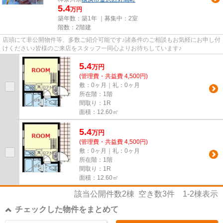
5.4
万円
築年数：築1年 ｜募集中：
2室
階数：2階建
店頭にて非公開物件等、多数ご紹介可能です♪諸条件のご相談もお気軽にお申し付
けください♪皆様のご来店をスタッフ一同心よりお待ちしています♪
5.4
万
円
(管理費・共益費 4,500円)
敷：0ヶ月｜礼：0ヶ月
所在階：1階
間取り：1R
面積：12.60㎡
5.4
万
円
(管理費・共益費 4,500円)
敷：0ヶ月｜礼：0ヶ月
所在階：1階
間取り：1R
面積：12.60㎡
該当公開件数
2
棟 空き数
3
件
1-2
棟表示
チェックした物件をまとめて