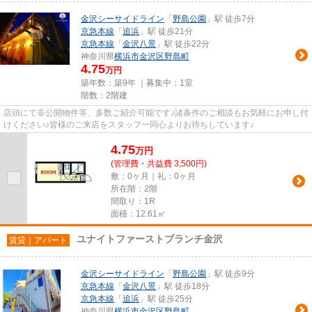
金沢シーサイドライン
「
野島公園
」駅 徒歩7分
京急本線
「
追浜
」駅 徒歩21分
京急本線
「
金沢八景
」駅 徒歩22分
神奈川県
横浜市金沢区
野島町
4.75
万円
築年数：築9年 ｜募集中：
1室
階数：2階建
店頭にて非公開物件等、多数ご紹介可能です♪諸条件のご相談もお気軽にお申し付
けください♪皆様のご来店をスタッフ一同心よりお待ちしています♪
4.75
万
円
(管理費・共益費 3,500円)
敷：0ヶ月｜礼：0ヶ月
所在階：2階
間取り：1R
面積：12.61㎡
ユナイトファーストブランチ金沢
賃貸｜アパート
金沢シーサイドライン
「
野島公園
」駅 徒歩9分
京急本線
「
金沢八景
」駅 徒歩18分
京急本線
「
追浜
」駅 徒歩25分
神奈川県
横浜市金沢区
野島町