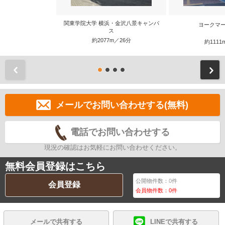
関東学院大学 横浜・金沢八景キャンパ
ヨークマー
ス
約2077m／26分
約1111
前
メールでお問い合わせする(無料)
電話でお問い合わせする
現況の確認はお気軽にお問い合わせください。
無料会員登録はこちら
公開物件数：
0
件
会員登録
会員物件数：
0
件
メールで共有する
LINEで共有する