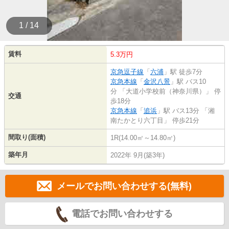
1 / 14
賃料
5.3万円
京急逗子線
「
六浦
」駅 徒歩7分
京急本線
「
金沢八景
」駅 バス10
分 「大道小学校前（神奈川県）」 停
交通
歩18分
京急本線
「
追浜
」駅 バス13分 「湘
南たかとり六丁目」 停歩21分
間取り(面積)
1R(14.00㎡～14.80㎡)
築年月
2022年 9月(築3年)
メールでお問い合わせする(無料)
電話でお問い合わせする