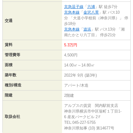
京急逗子線
「
六浦
」駅 徒歩7分
京急本線
「
金沢八景
」駅 バス10
分 「大道小学校前（神奈川県）」 停
交通
歩18分
京急本線
「
追浜
」駅 バス13分 「湘
南たかとり六丁目」 停歩21分
賃料
5.3万円
管理費等
4,500円
面積
14.00㎡～14.80㎡
築年数
2022年 9月 (築3年)
種別/構造
アパート/木造
階建
2階建
アルプスの賃貸 関内駅前支店
神奈川県横浜市中区翁町１丁目1-
取扱会社
6 産友パークビル 2Ｆ
TEL:045-227-5755
神奈川県知事 (10) 第14677号