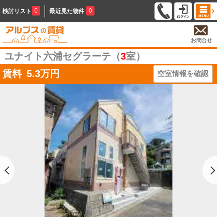
0
0
検討リスト
最近見た物件
お問合せ
ユナイト六浦セグラーテ（
3
室）
賃料
5.3
万円
空室情報を確認