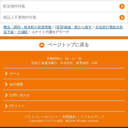
駅近物件特集
保証人不要物件特集
横浜・関内・桜木町の賃貸情報
>
(賃貸)路線・駅から探す
>
京浜急行電鉄京急
逗子線
>
六浦駅
>
ユナイト六浦セグラーテ
ページトップに戻る
営業時間:9：30～17：30
定休日:毎週水曜日、年末年始、夏季休暇、GW
ホーム
会社概要
お問い合わせ
PCサイト
プライバシーポリシー
利用規約
｜アクセスマップ
｜
Copyright(c) アルプスの賃貸 横浜本社 All rights reserved.