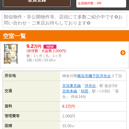
会員物件数：
0
件
類似物件・非公開物件等、店頭にて多数ご紹介中です✿お
問い合わせ・ご来店お待ちしております✿
空室一覧
9.2
万
円
NEW
(管理費・共益費 2,000円)
敷：1ヶ月｜礼：1ヶ月
1階 / 1DK / 33.00㎡
所在地
神奈川県
横浜市磯子区
洋光台
３丁目
京浜東北線
「
洋光台
」駅 徒歩3分
交通
京急本線
「
杉田
」駅 バス8分 「萩
台」 停歩14分
賃料
9.2万円
管理費等
2,000円
面積
33.00㎡