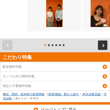
前
こだわり特集
駅近物件特集
カップル向け物件特集
保証人不要物件特集
横浜・関内・桜木町の賃貸情報
>
(賃貸)路線・駅から探す
>
JR京浜東北線
>
洋
光台駅
>
オレンジ・テラス
ページトップに戻る