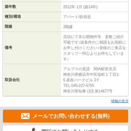
築年数
2012年 1月 (築14年)
種別/構造
アパート/鉄骨造
階建
2階建
店頭にて非公開物件等、多数ご紹介
可能です♪諸条件のご相談もお気軽に
備考
お申し付けください♪皆様のご来店を
スタッフ一同心よりお待ちしていま
す♪
アルプスの賃貸 関内駅前支店
神奈川県横浜市中区翁町１丁目1-
取扱会社
6 産友パークビル 2Ｆ
TEL:045-227-5755
神奈川県知事 (10) 第14677号
情報の見方
メールでお問い合わせする(無料)