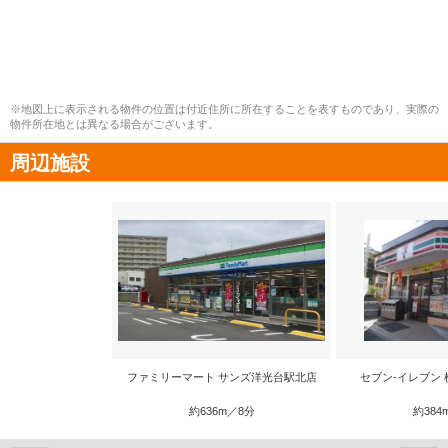
※地図上に表示される物件の位置は付近住所に所在することを表すものであり、実際の
物件所在地とは異なる場合がございます。
周辺施設
ファミリーマート サンズ洋光台駅北店
セブン-イレブン
約636m／8分
約384