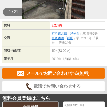
1 / 21
賃料
9.2万円
京浜東北線
「
洋光台
」駅 徒歩3分
交通
京急本線
「
杉田
」駅 バス8分 「萩
台」 停歩14分
間取り(面積)
1DK(33.00㎡)
築年月
2012年 1月(築14年)
メールでお問い合わせする(無料)
電話でお問い合わせする
無料会員登録はこちら
公開物件数：
0
件
会員登録