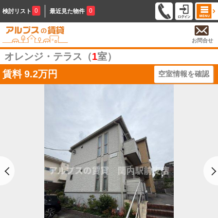
0
0
検討リスト
最近見た物件
お問合せ
オレンジ・テラス（
1
室）
賃料
9.2万円
空室情報を確認