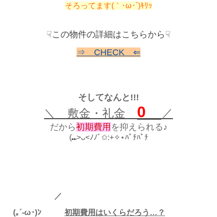
そろってます
(
｀･
ω
･
´)
ｷﾘｯ
☟この物件の詳細はこちらから☟
⇒ CHECK ⇐
そしてなんと!!!
0
＼ 敷金・礼金
／
だから
初期費用
を抑えられる♪
(⑉>ᴗ<ﾉﾉﾞ✩:+✧︎⋆ﾊﾟﾁﾊﾟﾁ
／
(｡´-ω･)ﾝ
初
期費用はいくらだろう…？