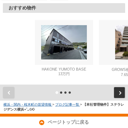
おすすめ物件
HAKONE YUMOTO BASE
GROWS
13万円
7.6
横浜・関内・桜木町の賃貸情報
>
ブログ記事一覧
>
【本社管理物件】ステラレ
ジデンス横浜⋆˚｡✩☪︎
ページトップに戻る