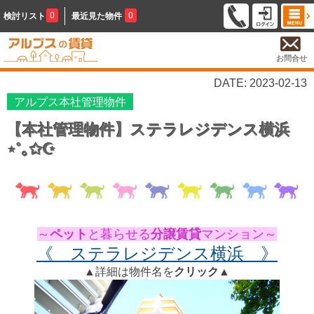
0
0
検討リスト
最近見た物件
お問合せ
DATE: 2023-02-13
アルプス本社管理物件
【本社管理物件】ステラレジデンス横浜
⋆˚｡✩☪︎
～
ペット
と暮らせる
分譲賃貸
マンション～
《 ステラレジデンス横浜 》
▲詳細は物件名を
クリック
▲