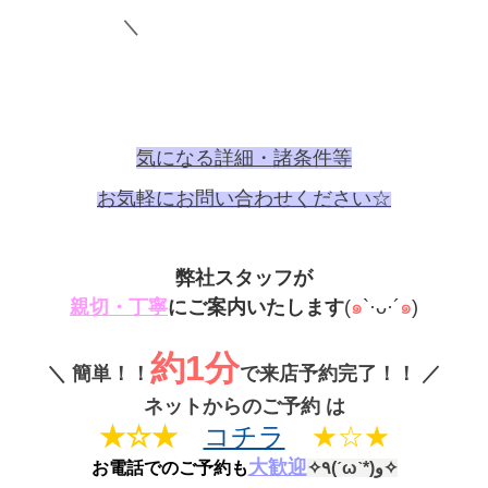
＼
気になる詳細・諸条件等
お気軽に
お問い合わせください☆
弊社スタッフが
親切・丁寧
にご案内いたします
(
๑
`·ᴗ·´
๑
)
約1分
＼
簡単！！
で来店予約完了！！
／
ネットからのご予約 は
★☆★
コチラ
★☆★
大歓迎
お電話でのご予約も
✧٩(ˊωˋ*)و✧