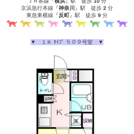
ＪＲ各線『
横
浜
』駅 徒歩
10
分
京浜急行本線『
神奈川
』駅 徒歩
2
分
東急東横線『
反町
』駅 徒歩
9
分
▼ １Ｋ ﾀｲﾌﾟ ５０９号室 ▼