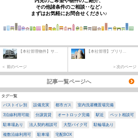
内見のご希望や物件のご紹介、
その他諸条件のご相談‥など♪
まずはお気軽にお問合せください♪
【本社管理物件】サ...
【本社管理】ブリリ...
＜ 前のページ
＞次のページ
記事一覧ページへ
タグ一覧
バストイレ別
設備充実
都市ガス
室内洗濯機置場完備
3沿線利用可能
分譲賃貸
オートロック完備
駅近
ペット相談可
駐車場あり
法人契約相談可
大型バイク可
駐輪場あり
複数沿線利用可
駐車場
宅配BOX