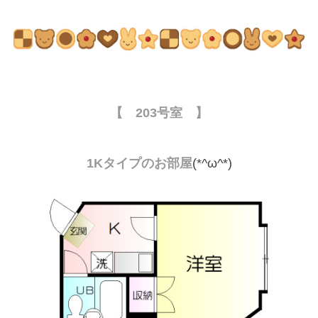
【
203号室 】
1Kタイプのお部
屋
(*^ω^*)