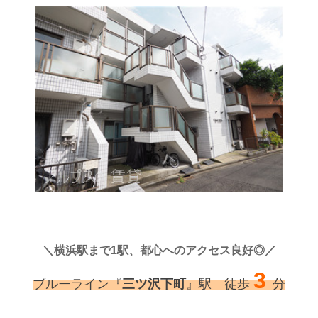
＼横浜駅まで1駅、都心へのアクセス良好◎／
3
ブルーライン『
三ツ沢下町
』駅 徒歩
分