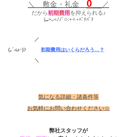
0
＼ 敷金・礼金
／
だから
初期費用
を抑えられる♪
(⑉>ᴗ<ﾉﾉﾞ✩:+✧︎⋆ﾊﾟﾁﾊﾟﾁ
／
(｡´-ω･)ﾝ
初
期費用はいくらだろう…？
＼
気になる詳細・諸条件等
お気軽に
お問い合わせください☆
弊社スタッフが