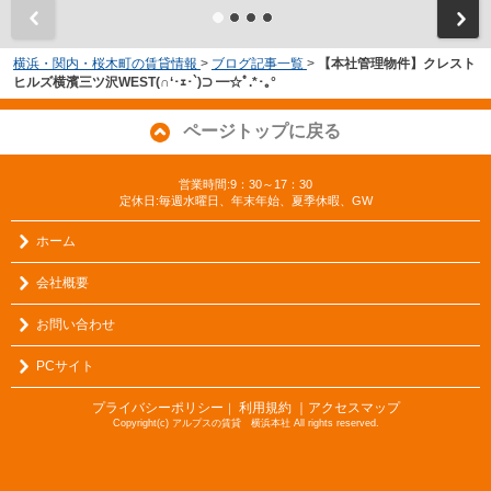
横浜・関内・桜木町の賃貸情報
>
ブログ記事一覧
>
【本社管理物件】クレスト
ヒルズ横濱三ツ沢WEST(∩‘･ｪ･`)⊃ ━☆ﾟ.*･｡°
ページトップに戻る
営業時間:9：30～17：30
定休日:毎週水曜日、年末年始、夏季休暇、GW
ホーム
会社概要
お問い合わせ
PCサイト
プライバシーポリシー
利用規約
｜アクセスマップ
｜
Copyright(c) アルプスの賃貸 横浜本社 All rights reserved.