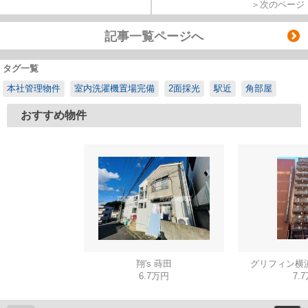
＞次のページ
記事一覧ページへ
タグ一覧
本社管理物件
室内洗濯機置場完備
2面採光
駅近
角部屋
おすすめ物件
翔's 蒔田
グリフィン横
6.7万円
7.