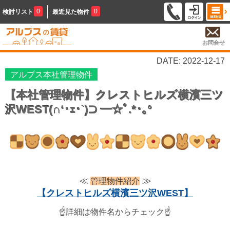
0
0
検討リスト
最近見た物件
お問合せ
DATE: 2022-12-17
アルプス本社管理物件
【本社管理物件】クレストヒルズ横濱三ツ
沢WEST(∩‘･ｪ･`)⊃ ━☆ﾟ.*･｡°
≪
≫
管理物件紹介
【クレストヒルズ横濱三ツ沢WEST】
☝詳細は物件名からチェック☝