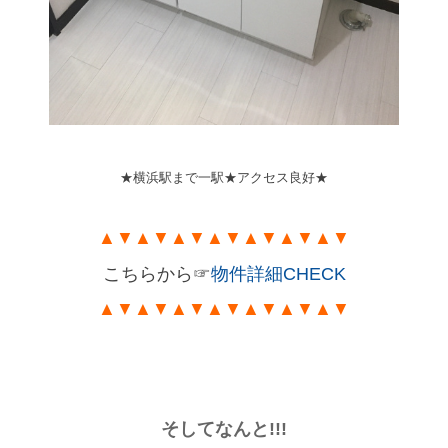
★横浜駅まで一駅★アクセス良好★
▲
▼
▲
▼
▲
▼
▲
▼
▲
▼
▲
▼
▲
▼
こちらから☞
物件詳細CHECK
▲
▼
▲
▼
▲
▼
▲
▼
▲
▼
▲
▼
▲
▼
そしてなんと!!!