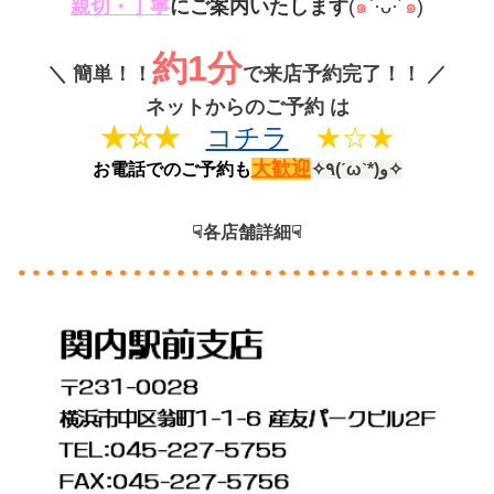
親切・丁寧
にご案内いたします
(
๑
`·ᴗ·´
๑
)
約1分
＼
簡単！！
で来店予約完了！！
／
ネットからのご予約 は
★☆★
コチラ
★☆★
大歓迎
お電話でのご予約も
✧٩(ˊωˋ*)و✧
☟各店舗詳細☟