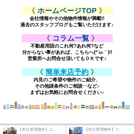
《
ホームページTOP
》
会社情報やその他物件情報が満載!!
過去のスタッフブログもご覧いただけます♪
《
コラム一覧
》
不動産用語のこれ何?あれ何?など
分からない事があれば、こちらへ(*´ω｀)!!
営業所へお問合せ頂いてもＯＫです♪
《
簡単来店予約
》
内見のご希望や物件のご紹介、
その他諸条件のご相談‥など♪
まずはお気軽にお問合せください♪
【本社管理物件】ユ...
【本社管理物件】フ...