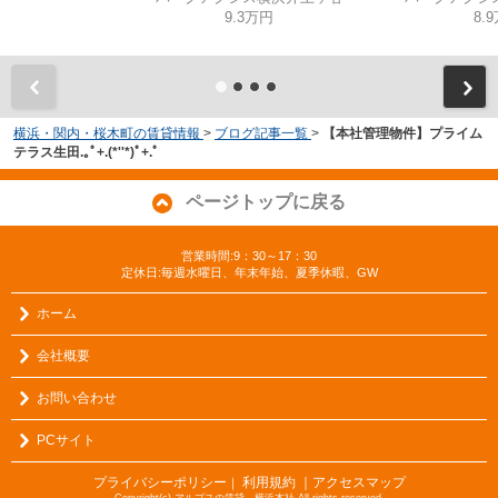
9.3万円
8.
横浜・関内・桜木町の賃貸情報
>
ブログ記事一覧
>
【本社管理物件】プライム
テラス生田.｡ﾟ+.(*''*)ﾟ+.ﾟ
ページトップに戻る
営業時間:9：30～17：30
定休日:毎週水曜日、年末年始、夏季休暇、GW
ホーム
会社概要
お問い合わせ
PCサイト
プライバシーポリシー
利用規約
｜アクセスマップ
｜
Copyright(c) アルプスの賃貸 横浜本社 All rights reserved.