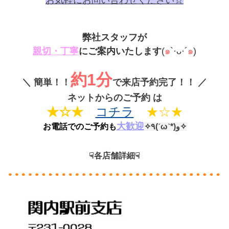
弊社スタッフが
親切・丁寧
にご案内いたします
(
๑
`·ᴗ·´
๑
)
約1分
＼
簡単！！
で来店予約完了！！
／
ネットからのご予約 は
★☆★
コチラ
★☆★
大歓迎
お電話でのご予約も
✧٩(ˊωˋ*)و✧
☟各店舗詳細☟