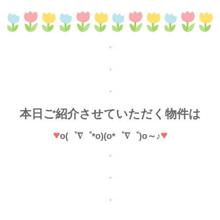
・
・
・
本日ご紹介させていただく物件
は
♥
♥
o(゜∇゜*o)(o*゜∇゜)o～♪
・
・
・