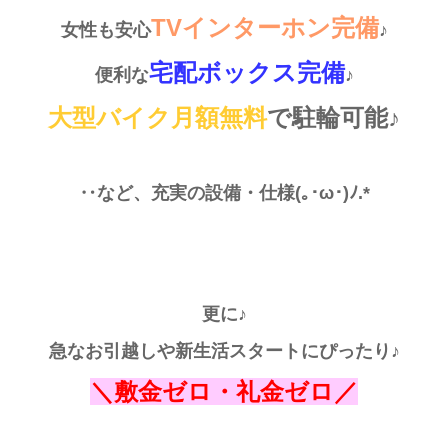
TVインターホン
完備
女性も安心
♪
宅配ボックス
完備
便利な
♪
大型バイク月額無料
で駐輪可能♪
‥など、充実の設備・仕様
(｡･ω･)ﾉ.*
更に♪
急なお引越しや新生活スタートに
ぴったり♪
＼敷金ゼロ・礼金ゼロ／