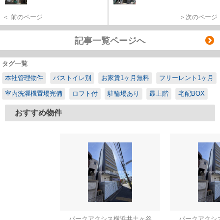
＜ 前のページ
＞次のページ
記事一覧ページへ
タグ一覧
本社管理物件
バストイレ別
お家賃1ヶ月無料
フリーレント1ヶ月
室内洗濯機置場完備
ロフト付
駐輪場あり
最上階
宅配BOX
おすすめ物件
パークアクシス横浜井土ヶ谷
パークアクシ