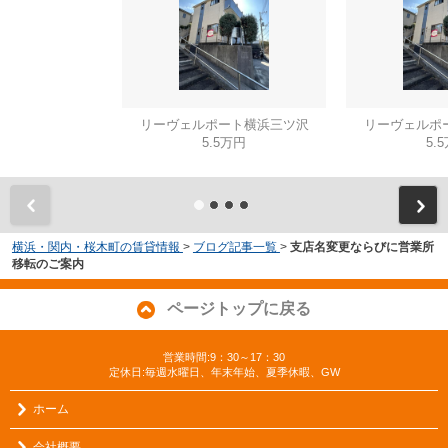
リーヴェルポート横浜三ツ沢
リーヴェルポ
5.5万円
5.
横浜・関内・桜木町の賃貸情報
>
ブログ記事一覧
>
支店名変更ならびに営業所
移転のご案内
ページトップに戻る
営業時間:9：30～17：30
定休日:毎週水曜日、年末年始、夏季休暇、GW
ホーム
会社概要