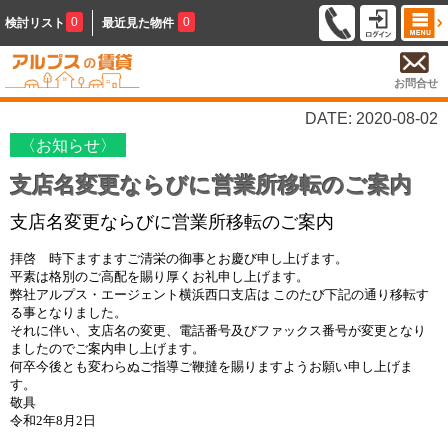
0
0
検討リスト
最近見た物件
お問合せ
DATE: 2020-08-02
〈お知らせ〉
支店名変更ならびに営業所移転のご案内
支店名変更ならびに営業所移転のご案内
拝啓 時下ますますご清栄の御事とお慶び申し上げます。
平素は格別のご高配を賜り厚くお礼申し上げます。
弊社アルプス・エージェント横浜西口支店は このたび下記の通り移転す
る事となりました。
それに伴い、支店名の変更、電話番号及びファックス番号が変更となり
ましたのでご案内申し上げます。
何卒今後とも変わらぬご指導ご鞭撻を賜りますようお願い申し上げま
す。
敬具
令和2年8月2日