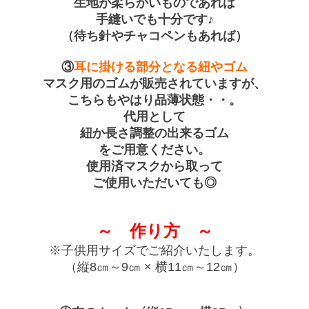
生地が柔らかいものであれば
手縫いでも十分です♪
（待ち針やチャコペンもあれば）
③
耳に掛ける部分となる紐やゴム
マスク用のゴムが販売されていますが、
こちらもやはり品薄状態・・。
代用として
紐か長さ調整の出来るゴム
をご用意ください。
使用済マスクから取って
ご使用いただいても◎
～ 作り方 ～
※子供用サイズでご紹介いたします。
（縦8㎝～9㎝ × 横11㎝～12㎝）