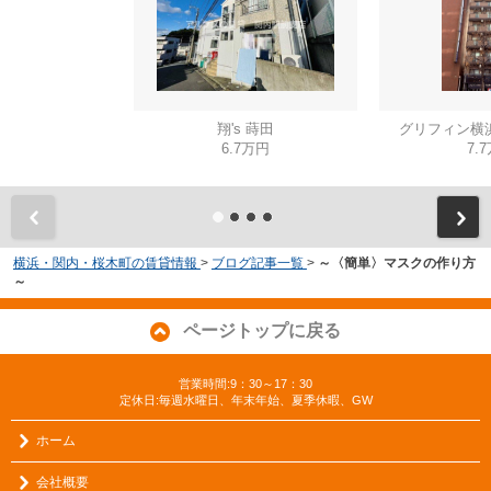
翔's 蒔田
グリフィン横
6.7万円
7.
横浜・関内・桜木町の賃貸情報
>
ブログ記事一覧
>
～〈簡単〉マスクの作り方
～
ページトップに戻る
営業時間:9：30～17：30
定休日:毎週水曜日、年末年始、夏季休暇、GW
ホーム
会社概要