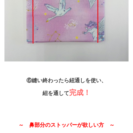
⑥縫い終わったら紐通しを使い、
完成！
紐を通して
～ 鼻部分のストッパーが欲しい方 ～