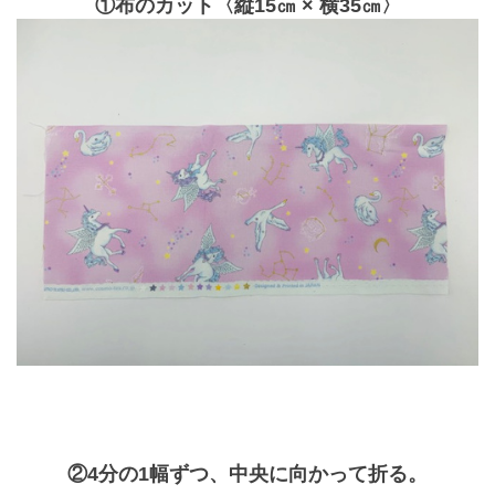
①布のカット〈縦15㎝ × 横35㎝〉
②4分の1幅ずつ、中央に向かって折る。