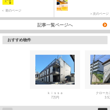
＜ 前のページ
＞次のページ
記事一覧ページへ
おすすめ物件
ｋｉｓｓａ
クローカ
7万円
3.