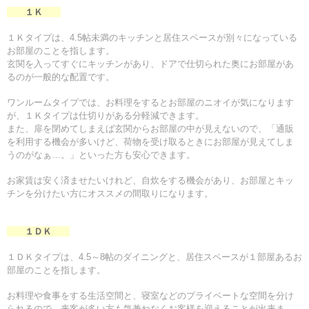
１Ｋ
１Ｋタイプは、4.5帖未満のキッチンと居住スペースが別々になっている
お部屋のことを指します。
玄関を入ってすぐにキッチンがあり、ドアで仕切られた奥にお部屋があ
るのが一般的な配置です。
ワンルームタイプでは、お料理をするとお部屋のニオイが気になります
が、１Ｋタイプは仕切りがある分軽減できます。
また、扉を閉めてしまえば玄関からお部屋の中が見えないので、「通販
を利用する機会が多いけど、荷物を受け取るときにお部屋が見えてしま
うのがなぁ…。」といった方も安心できます。
お家賃は安く済ませたいけれど、自炊をする機会があり、お部屋とキッ
チンを分けたい方にオススメの間取りになります。
１ＤＫ
１ＤＫタイプは、4.5～8帖のダイニングと、居住スペースが１部屋あるお
部屋のことを指します。
お料理や食事をする生活空間と、寝室などのプライベートな空間を分け
られるので、来客が多い方も気兼ねなくお客様を迎えることが出来ま