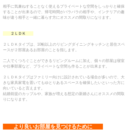
相手に気兼ねすることなく使えるプライベートな空間をしっかりと確保
することが出来るので、
帰宅時間がバラバラの相手や、インテリアの趣
味が違う相手と一緒に暮らす方にオススメの間取りになります。
２ＬＤＫ
２ＬＤＫタイプは、10帖以上のリビングダイニングキッチンと居住スペ
ースが２部屋あるお部屋のことを指します。
二人でくつろぐことができるリビングルームに加え、個々の部屋は寝室
や仕事部屋など、プライベートな空間も作ることが出来ます。
２ＬＤＫタイプはファミリー向けに設計されている場合が多いので、大
きな家具家電を置いてもゆとりあるスペースを確保したいといった方に
向いていると言えます。
結婚前提のカップルや、家族が増える想定の新婚さんにオススメの間取
りになります。
より良いお部屋を見つけるために