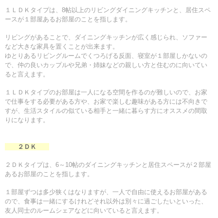
１ＬＤＫタイプは、8帖以上のリビングダイニングキッチンと、居住スペ
ースが１部屋あるお部屋のことを指します。
リビングがあることで、ダイニングキッチンが広く感じられ、ソファー
など大きな家具を置くことが出来ます。
ゆとりあるリビングルームでくつろげる反面、寝室が１部屋しかないの
で、仲の良いカップルや兄弟・姉妹などの親しい方と住むのに向いてい
ると言えます。
１ＬＤＫタイプのお部屋は一人になる空間を作るのが難しいので、お家
で仕事をする必要がある方や、お家で楽しむ趣味がある方には不向きで
すが、生活スタイルの似ている相手と一緒に暮らす方にオススメの間取
りになります。
２ＤＫ
２ＤＫタイプは、6～10帖のダイニングキッチンと居住スペースが２部屋
あるお部屋のことを指します。
１部屋ずつは多少狭くはなりますが、一人で自由に使えるお部屋がある
ので、食事は一緒にするけれどそれ以外は別々に過ごしたいといった、
友人同士のルームシェアなどに向いていると言えます。