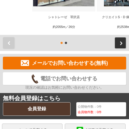
シャトレーゼ 羽沢店
クリエイトS・D 
約2055m／26分
約2538
前
メールでお問い合わせする(無料)
電話でお問い合わせする
現況の確認はお気軽にお問い合わせください。
無料会員登録はこちら
公開物件数：
0
件
会員登録
会員物件数：
0
件