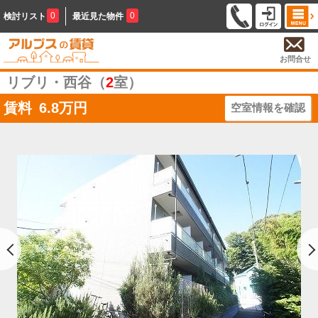
0
0
検討リスト
最近見た物件
お問合せ
リブリ・西谷（
2
室）
賃料
6.8
万円
空室情報を確認