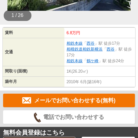
1 / 26
賃料
6.8万円
相鉄本線
「
西谷
」駅 徒歩17分
相模鉄道相鉄新横浜
「
西谷
」駅 徒歩
交通
17分
相鉄本線
「
鶴ケ峰
」駅 徒歩24分
間取り(面積)
1K(26.20㎡)
築年月
2010年 6月(築16年)
メールでお問い合わせする(無料)
電話でお問い合わせする
無料会員登録はこちら