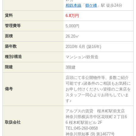
相鉄本線
「
鶴ケ峰
」駅 徒歩24分
賃料
6.8万円
管理費等
5,000円
面積
26.20㎡
築年数
2010年 6月 (築16年)
種別/構造
マンション/鉄骨造
階建
3階建
店頭にて非公開物件等、多数ご紹介
可能です♪諸条件のご相談もお気軽に
備考
お申し付けください♪皆様のご来店を
スタッフ一同心よりお待ちしていま
す♪
アルプスの賃貸 桜木町駅前支店
神奈川県横浜市中区花咲町２丁目6
取扱会社
6 桜木町駅前ビル 2F
TEL:045-260-0858
神奈川県知事 (9) 第14677号