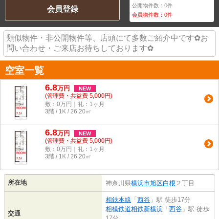
公開物件数：
0
件
会員登録
会員物件数：
0
件
類似物件・非公開物件等、店頭にて多数ご紹介中です✿お
問い合わせ・ご来店お待ちしております✿
空室一覧
6.8
万
円
NEW
(管理費・共益費 5,000円)
敷：0万円｜礼：1ヶ月
3階 / 1K / 26.20㎡
6.8
万
円
NEW
(管理費・共益費 5,000円)
敷：0万円｜礼：1ヶ月
3階 / 1K / 26.20㎡
所在地
神奈川県
横浜市旭区
白根
２丁目
相鉄本線
「
西谷
」駅 徒歩17分
相模鉄道相鉄新横浜
「
西谷
」駅 徒歩
交通
17分