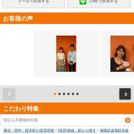
メールで共有する
LINEで共有する
お客様の声
前
こだわり特集
保証人不要物件特集
横浜・関内・桜木町の賃貸情報
>
(賃貸)路線・駅から探す
>
相模鉄道相鉄本線