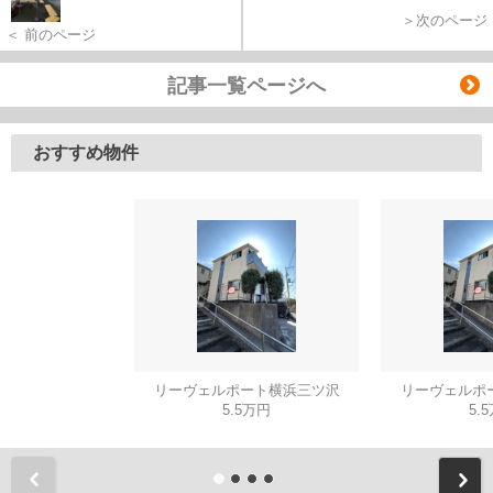
＞次のページ
＜ 前のページ
記事一覧ページへ
おすすめ物件
リーヴェルポート横浜三ツ沢
リーヴェルポ
5.5万円
5.