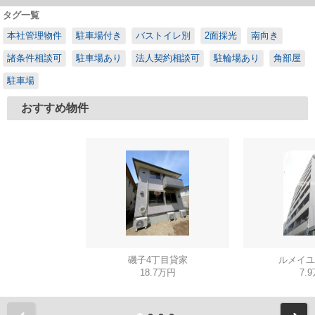
タグ一覧
本社管理物件
駐車場付き
バストイレ別
2面採光
南向き
諸条件相談可
駐車場あり
法人契約相談可
駐輪場あり
角部屋
駐車場
おすすめ物件
磯子4丁目貸家
ルメイユ
18.7万円
7.