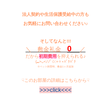
法人契約や生活保護受給中の方も
お気軽にお問い合わせください♪
そしてなんと!!!
0
＼ 敷金礼金
／
だから
初期費用
を抑えられる♪
(⑉>ᴗ<ﾉﾉﾞ✩:+✧︎⋆ﾊﾟﾁﾊﾟﾁ
※ペット飼育時、敷金1ヶ月追加
☟このお部屋の詳細はこちらから☟
>>>click<<<