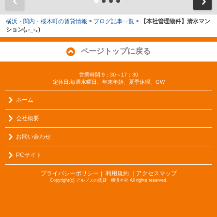
横浜・関内・桜木町の賃貸情報
>
ブログ記事一覧
>
【本社管理物件】清水マン
ション(｡-_-｡)
ページトップに戻る
営業時間:9：30～17：30
定休日:毎週水曜日、年末年始、夏季休暇、GW
ホーム
会社概要
お問い合わせ
PCサイト
プライバシーポリシー
利用規約
｜アクセスマップ
｜
Copyright(c) アルプスの賃貸 横浜本社 All rights reserved.