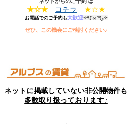
ネットからのご予約 は
★☆★
コチラ
★☆★
大歓迎
お電話でのご予約も
✧٩(ˊωˋ*)و✧
ぜひ、この機会にご検討ください♪
ネットに掲載していない非公開物件も
多数取り扱っております♪
・