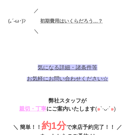
／
(｡´-ω･)ﾝ
初
期費用はいくらだろう…？
＼
気になる詳細・諸条件等
お気軽に
お問い合わせください☆
弊社スタッフが
親切・丁寧
にご案内いたします
(
๑
`·ᴗ·´
๑
)
約1分
＼
簡単！！
で来店予約完了！！
／