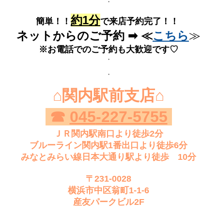
・
約1分
簡単！！
で来店予約完了！！
ネットからのご予約 ➡
≪
こちら
≫
※お電話でのご予約も大歓迎です♡
・
・
⌂関内駅前支店
⌂
☎
045
-227-5755
ＪＲ関内駅南口より徒歩2分
ブルーライン関内駅1番出口より徒歩6分
みなとみらい線日本大通り駅より徒歩 10分
〒231-0028
横浜市中区翁町1-1-6
産友パークビル2F