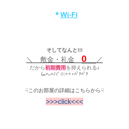
＊
Wi-Fi
そしてなんと!!!
0
＼ 敷金・礼金
／
だから
初期費用
を抑えられる♪
(⑉>ᴗ<ﾉﾉﾞ✩:+✧︎⋆ﾊﾟﾁﾊﾟﾁ
☟このお部屋の詳細はこちらから☟
>>>click<<<