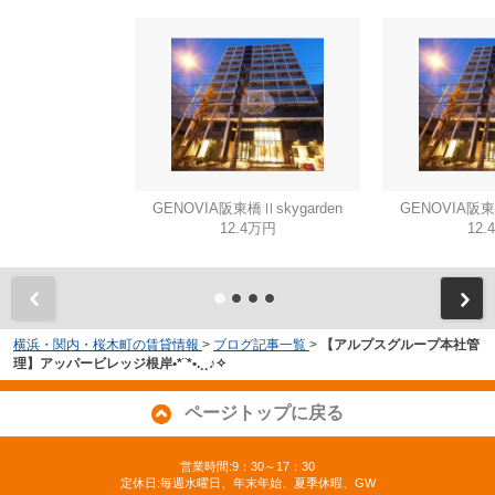
GENOVIA阪東橋Ⅱskygarden
GENOVIA阪東橋
12.4万円
12.
横浜・関内・桜木町の賃貸情報
>
ブログ記事一覧
>
【アルプスグループ本社管
理】アッパービレッジ根岸•*¨*•.¸¸♪✧
ページトップに戻る
営業時間:9：30～17：30
定休日:毎週水曜日、年末年始、夏季休暇、GW