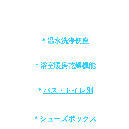
＊
温水洗浄便座
＊
浴室暖房乾燥機能
＊
バス・トイレ別
＊
シューズボックス