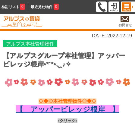
0
0
検討リスト
最近見た物件
お問合せ
DATE: 2022-12-19
アルプス本社管理物件
【アルプスグループ本社管理】アッパー
ビレッジ根岸•*¨*•.¸¸♪✧
◇◆◇本社管理物件◇◆◇
【 アッパービレッジ根岸 】
↑クリック↑