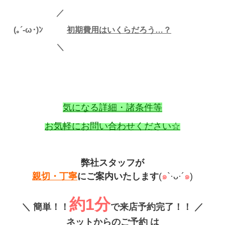
／
(｡´-ω･)ﾝ
初
期費用はいくらだろう…？
＼
気になる詳細・諸条件等
お気軽に
お問い合わせください☆
弊社スタッフが
親切・丁寧
にご案内いたします
(
๑
`·ᴗ·´
๑
)
約1分
＼
簡単！！
で来店予約完了！！
／
ネットからのご予約 は