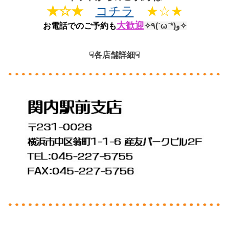
★☆★
コチラ
★☆★
大歓迎
お電話でのご予約も
✧٩(ˊωˋ*)و✧
☟各店舗詳細☟